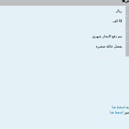
وض💲
ريال
13 الف
يتم دفع الايجار شهري
يفضل عائلة صغيرة
ه
اضغط هنا
صور
اضغط هنا