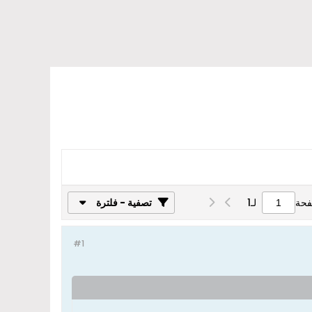
فحة
لـ
1
تصفية - فلترة
#1