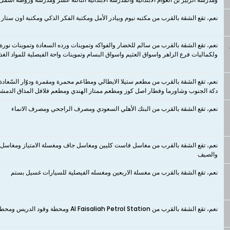
نعم، تقع الشقة بالقرب من مكتبه نيوم وبيادر الأمل ومكتبة الفكر الذكي ومكتبة اون ستار
نعم، ​​​​​​​تقع الشقة بالقرب من سالم للخضار والفواكه وتموينات ورده السعادة وتموينات نور
ولكماليات فرع الزاهر واسواق العثيم واسواق البسام وتموينات واحة الفيصلية للمواد الغذا
نعم، ​​​​​​​تقع الشقة بالقرب من مطعم ستيلا الايطالي ومطاعم محمرة ومقمرة ودوّار السّ
دكة الجنوب وشاورما وفطار اصل كوز ومطعم ممتاز الهندي ومطعم فلافل المذاق الدمش
نعم، تقع الشقة بالقرب من البنك الأهلي السعودي ومصرف الراجحي ومصرف الانماء
نعم، تقع الشقة بالقرب من مغاسل فاست كليين ومغاسل جاف ومغسلة الامتياز ومغاسل 
والصيف
نعم، تقع الشقة بالقرب من مغسلة الاربعين ومغسله الفيصلية للسيارات غسيل بستم
نعم، تقع الشقة بالقرب من Al Faisaliah Petrol Station ومحطة وقود الدريس ومحطة فيول للخدمات البترولية وADNOC ومحطة زهرة الربيع