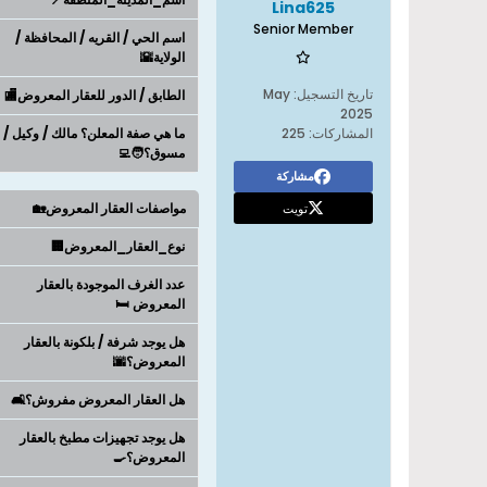
Lina625
Senior Member
اسم الحي / القريه / المحافظة /
الولاية🌇
تاريخ التسجيل:
May
الطابق / الدور للعقار المعروض🏬
2025
المشاركات:
225
ما هي صفة المعلن؟ مالك / وكيل /
مسوق؟🧑‍💻
مشاركة
تويت
مواصفات العقار المعروض🏡
نوع_العقار_المعروض🏢
عدد الغرف الموجودة بالعقار
المعروض 🛏️
هل يوجد شرفة / بلكونة بالعقار
المعروض؟🌆
هل العقار المعروض مفروش؟🛋️
هل يوجد تجهيزات مطبخ بالعقار
المعروض؟🍳