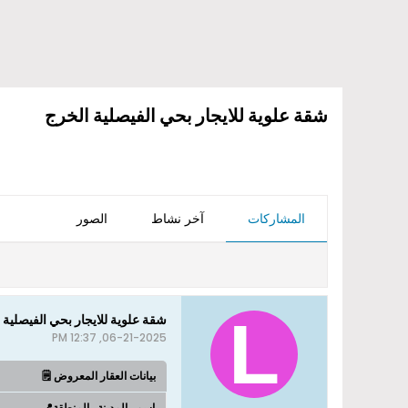
شقة علوية للايجار بحي الفيصلية الخرج
المشاركات
آخر نشاط
الصور
شقة علوية للايجار بحي الفيصلية 
06-21-2025, 12:37 PM
بيانات العقار المعروض 🗒️
اسم_المدينة_المنطقة📍