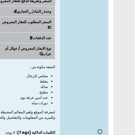
السعر وطريفة الدفع للعقار المعر
وحدة_التبادل_التجاري💰
السعر المطلوب للعقار المعروض
💵
عدد الدفعات🧾
نوع الايجار المعروض / عوائل أم
عزاب🤔
الشقة مكونة من :
مجلس للرجال
مقلط
صالة
مطبخ
عدد اتنين غرفة نوم
دورات مياه
لمعرفة الموقع واهم المعالم المحيطة ب
وللمزيد من المعلومات والتفاصيل وال
الكلمات الدلالية (Tags):
لا يوجد