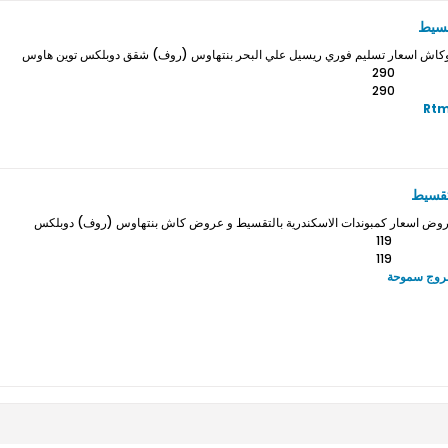
قسيط
 وكاش اسعار تسليم فوري ريسيل علي البحر بنتهاوس (روف) شقق دوبلكس توين هاوس
290
290
Rtm
تقسيط
عروض اسعار كمبوندات الاسكندرية بالتقسيط و عروض كاش بنتهاوس (روف) دوبلكس
119
119