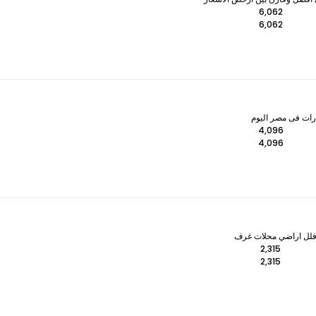
6,062
6,062
رات فى مصر اليوم
4,096
4,096
وفلل اراضي محلات غرف
2,315
2,315