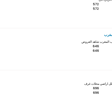
572
572
مغرب
رب المغرب شاهد العروض
646
646
فلل اراضي محلات غرف
696
696