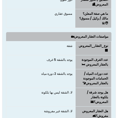
المعروض🏬
ما هي صفة المعلن؟
مسوق عقاري
مالك / وكيل / مسوق؟
🧑‍💻
مواصفات العقار المعروض🏡
نوع_العقار_المعروض
شقة
🏢
عدد الغرف الموجودة
يوجد بالشقة 5 غرف
بالعقار المعروض 🛏️
عدد دورات المياه /
يوجد بالشقة 2 دورة مياه
الحمامات الموجودة
بالعقار المعروض🚾
هل يوجد شرفة /
لا، الشقة ليس بها بلكونة
بلكونة بالعقار
المعروض؟🌆
هل العقار المعروض
لا، الشقة غير مفروشة
مفروش؟🛋️