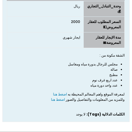
وحدة_التبادل_التجاري
ريال
💰
السعر المطلوب للعقار
2000
المعروض💵
مدة الايجار للعقار
ايجار شهري
المعروضة📅
الشقة مكونة من :
مجلس للرجال بدورة مياه ومغاسل
صالة
مطبخ
عدد اربع غرف نوم
عدد واحد دورة مياه
لمعرفة الموقع واهم المعالم المحيطة به
اضغط هنا
وللمزيد من المعلومات والتفاصيل والصور
اضغط هنا​
الكلمات الدلالية (Tags):
لا يوجد