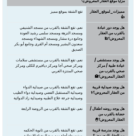
مزايا موقع العقار المعروض👇
مميزات_لموقع_العقار
تقع الشقة بموقع مميز
👍
هل يوجد دور عبادة
نعم، تقع الشقة بالقرب من مسجد الشنيفي
بالقرب من العقار
ومسجد النزهة ومسجد سلمى رشيد العودة
المعروض؟🕌
وجامع درة مشار ومسجد الشهداء ومسجد
سعدون البشير ومسجد أم القرى وجامع أبو بكر
الصديق
هل يوجد مستشفى /
نعم، تقع الشقة بالقرب من مستشفى سلامات
عيادة طبية / مركز
ومركز صحي أجا ومركز ديافيرم للكلى ومركز
صحي بالقرب من
صحي المنتزة الغربي
العقار المعروض؟🏥
هل يوجد صيدلية قريبة
نعم، تقع الشقة بالقرب من صيدلية الدواء
من العقار المعروض؟⚕️
وصيدلية المستقبل الفضي وصيدلية دواء الطيب
وصيدلية جرعة علاج الطبيه وصيدلية زاد الدوائية
هل يوجد روضه اطفال /
نعم، تقع الشقة بالقرب من الروضة الرابعة
حضانة بالقرب من
العقار المعروض؟🐣
هل يوجد مدرسة قريبة
نعم، تقع الشقة بالقرب من ثانوية الحكمه
من العقار المعروض؟
ومتوسطة أجاء ومدرسة المغواة الابتدائية