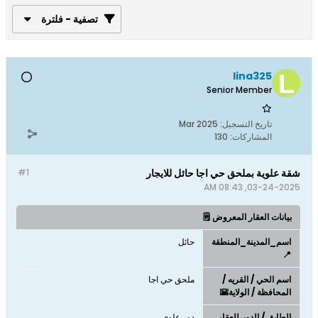
تصفية - فلترة
lina325
Senior Member
تاريخ التسجيل:
Mar 2025
المشاركات:
130
شقة علوية بملحق حي اجا حائل للايجار
#1
03-24-2025, 08:43 AM
بيانات العقار المعروض 🗒️
اسم_المدينة_المنطقة
حائل
📍
اسم الحي / القريه /
ملحق حي اجا
المحافظة / الولاية🌇
الطابق / الدور للعقار
دور علوي