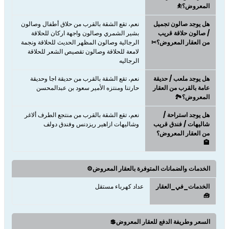
المعروض؟⛹
هل يوجد صالون تجميل
نعم، تقع الشقة بالقرب من حلاق أطفال وصالون
/ صالون حلاقة قريب
بشير الشمري وصالون واجهة اركان للحلاقة
من العقار المعروض؟✂
الرجالية وصالون المظهر الحديث للحلاقة ونجمة
لامعة للحلاقة وصالون تقصيص الشعر للحلاقة
الرجاليه
هل يوجد ملعب / حديقة
نعم، تقع الشقة بالقرب من حديقة اجا وحديقة
عامة بالقرب من العقار
حارتنا ومنتزه الأمير سعود بن عبدالمحسن
المعروض؟🏞️
هل يوجد استراحة /
نعم، تقع الشقة بالقرب من منتجع الطرف ألاغر
شاليهات / فندق قريب
وشاليهات ازاهير ريزدنس وفندق دولف
من العقار المعروض؟
🏨
الخدمات والضمانات المتوفرة بالعقار المعروض⚙️
الخدمات_في_العقار
عداد كهرباء مستقل
🧰
السعر وطريفة الدفع للعقار المعروض💲