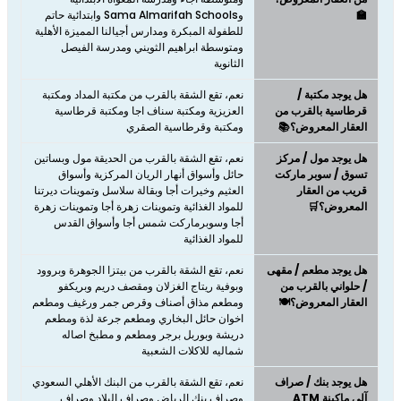
🏫
وSama Almarifah Schools وابتدائية حاتم
للطفولة المبكرة ومدارس أجيالنا المميزة الأهلية
ومتوسطة ابراهيم الثويني ومدرسة الفيصل
الثانوية
هل يوجد مكتبة /
نعم، تقع الشقة بالقرب من مكتبة المداد ومكتبة
قرطاسية بالقرب من
العزيزية ومكتبة سناف اجا ومكتبة قرطاسية
العقار المعروض؟📚
ومكتبة وقرطاسية الصقري
هل يوجد مول / مركز
نعم، ​​​​​​​تقع الشقة بالقرب من الحديقة مول وبساتين
تسوق / سوبر ماركت
حائل وأسواق أنهار الريان المركزية وأسواق
قريب من العقار
العثيم وخيرات أجا وبقالة سلاسل وتموينات ديرتنا
المعروض؟🛒
للمواد الغذائية وتموينات زهرة أجا وتموينات زهرة
أجا وسوبرماركت شمس أجا وأسواق القدس
للمواد الغذائية
هل يوجد مطعم / مقهى
نعم، ​​​​​​​تقع الشقة بالقرب من بيتزا الجوهرة وبروود
/ حلواني بالقرب من
وبوفية ريتاج الغزلان ومقصف دريم وبريكفو
العقار المعروض؟🍽️
ومطعم مذاق أصناف وقرص جمر ورغيف ومطعم
اخوان حائل البخاري ومطعم جرعة لذة ومطعم
دريشة وبوربل برجر ومطعم و مطبخ اصاله
شماليه للاكلات الشعبية
هل يوجد بنك / صراف
نعم، تقع الشقة بالقرب من البنك الأهلي السعودي
آلي ماكينة ATM
وصراف بنك الرياض وصراف البلاد وصراف