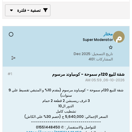
تصفية - فلترة
مختار
Super Moderator
تاريخ التسجيل:
Dec 2025
المشاركات:
401
شقة للبيع 120م سموحة - كومباوند مرسوم
#1
06-10-2026, 05:59 AM
شقة للبيع 120م سموحة - كومباوند مرسوم (مقدم 10% و المتبقي تقسيط علي 9
سنوات)
3 غرف ريسبشن 2 قطعة 2 حمام
الدور ال10
تشطيب كامل
السعر الإجمالي: 5,640,000 ج (خصم 30% علي الكاش)
----------------------------------
للتواصل والاستفسار : ✆ 01551448450