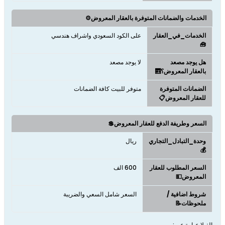
الخدمات والضمانات المتوفرة بالعقار المعروض⚙️
الخدمات_في_العقار
على الكود السعودي واشراف هندسي
🧰
هل يوجد مصعد
لا يوجد مصعد
بالعقار المعروض؟🛗
الضمانات المتوفرة
متوفر للبيت كافة الضمانات
للعقار المعروض📋
السعر وطريفة الدفع للعقار المعروض💲
وحدة_التبادل_التجاري
ريال
💰
السعر المطلوب للعقار
600 الف
المعروض💵
شروط اضافية /
السعر شامل السعي والضريبة
ملحوظات📝
الفيلا عبارة عن :