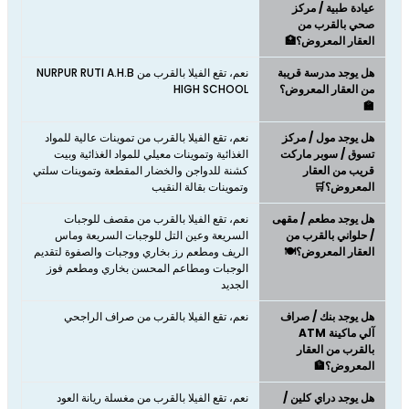
عيادة طبية / مركز
صحي بالقرب من
العقار المعروض؟🏥
هل يوجد مدرسة قريبة
نعم، تقع الفيلا بالقرب من NURPUR RUTI A.H.B
من العقار المعروض؟
HIGH SCHOOL
🏫
هل يوجد مول / مركز
نعم، تقع الفيلا بالقرب من تموينات عالية للمواد
تسوق / سوبر ماركت
الغذائية وتموينات معيلي للمواد الغذائية وبيت
قريب من العقار
كشنة للدواجن والخضار المقطعة وتموينات سلتي
المعروض؟🛒
وتموينات بقالة النقيب
هل يوجد مطعم / مقهى
نعم، تقع الفيلا بالقرب من مقصف للوجبات
/ حلواني بالقرب من
السريعة وعين التل للوجبات السريعة وماس
العقار المعروض؟🍽️
الريف ومطعم رز بخاري ووجبات والصفوة لتقديم
الوجبات ومطاعم المحسن بخاري ومطعم فوز
الجديد
هل يوجد بنك / صراف
نعم، تقع الفيلا بالقرب من صراف الراجحي
آلي ماكينة ATM
بالقرب من العقار
المعروض؟🏦
هل يوجد دراي كلين /
نعم، تقع الفيلا بالقرب من مغسلة ريانة العود