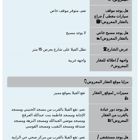
هل يوجد موقف
نعم، متوفر موقف خاص
سيارات مغطى / جراج
بالعقار المعروض؟🅿️
هل يوجد مسبح خاص
لا يوجد مسبح
بالعقار المعروض؟🏊
عرض الشارع🛣️
تطل الفيلا على شارع بعرض 15 متر
واجهة / اطلالة للعقار
واجهة غربية
المعروض↗️
مزايا موقع العقار المعروض👇
مميزات_لموقع_العقار
تقع الفيلا بموقع مميز
👍
هل يوجد دور عبادة
نعم، تقع الفيلا بالقرب من مسجد الحنيني ومسجد
بالقرب من العقار
الإجابة ومسجد فاطمه بنت عبدالله العرفج
المعروض؟🕌
ومسجد موضي العبدالله ومسجد النزهة ومسجد
صندقة ومسجد النقيب ومسجد القوسي
هل يوجد مستشفى /
نعم، تقع الفيلا بالقرب من مركز صحي حي الرابية