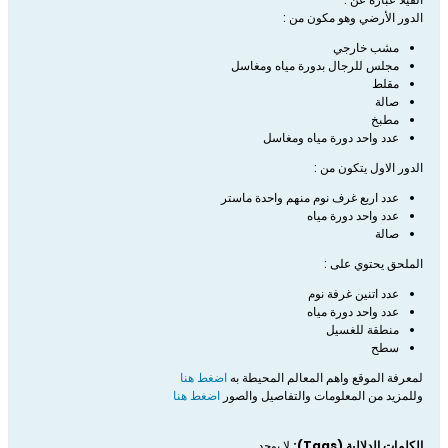
الدور الأرضي وهو مكون من :
مشب خارجي
مجلس للرجال بدورة مياه ومغاسل
مقلط
صالة
مطبخ
عدد واحد دورة مياه ومغاسل
الدور الاول يتكون من :
عدد اربع غرف نوم منهم واحدة ماستر
عدد واحد دورة مياه
صالة
الملحق يحتوي على :
عدد اتنين غرفة نوم
عدد واحد دورة مياه
منطقة للغسيل
سطح​
لمعرفة الموقع واهم المعالم المحيطة به
اضغط هنا
وللمزيد من المعلومات والتفاصيل والصور
اضغط هنا​
الكلمات الدلالية (Tags):
لا يوجد