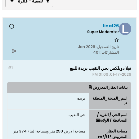
تصفية - فلترة
lina126
Super Moderator
تاريخ التسجيل:
Jan 2026
المشاركات:
401
فيلا دوبلكس بحي النقيب بريدة للبيع
#1
01-17-2026, 01:09 PM
بيانات العقار المعروض 🗒️
اسم_المدينة_المنطقة
بريدة
📍
اسم الحي / القريه /
حي النقيب
المحافظة / الولاية🌇
مساحة العقار
مساحة الارض 250 متر ومساحة البناء 374 متر
المعروض m²/ft²