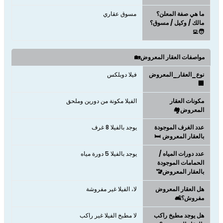
ما هي صفة المعلن؟
مسوق عقاري
مالك / وكيل / مسوق؟
🧑‍💻
مواصفات العقار المعروض🏡
نوع_العقار_المعروض
فيلا دوبلكس
🏢
مكونات العقار
الفيلا مكونة من دورين وملحق
المعروض🏘️
عدد الغرف الموجودة
يوجد بالفيلا 8 غرف
بالعقار المعروض 🛏️
عدد دورات المياه /
يوجد بالفيلا 5 دورة مياه
الحمامات الموجودة
بالعقار المعروض🚾
هل العقار المعروض
لا، الفيلا غير مفروشة
مفروش؟🛋️
هل يوجد مطبخ راكب
لا مطبخ الفيلا غير راكب