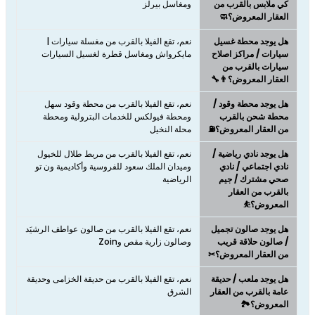
كي ملابس بالقرب من
ومغاسل بيرلز
العقار المعروض؟🧼
هل يوجد محطة غسيل
نعم، تقع الفيلا بالقرب من مغسلة سيارات |
سيارات / مراكز اصلاح
مايكرواش ومغاسل قطرة لغسيل السيارات
سيارات بالقرب من
العقار المعروض؟👨‍🔧
هل يوجد محطة وقود /
نعم، تقع الفيلا بالقرب من محطة وقود سهل
محطة شحن بالقرب
ومحطة فيولكس للخدمات البترولية ومحطة
من العقار المعروض؟⛽
محلة النخيل
هل يوجد نادي رياضية /
نعم، تقع الفيلا بالقرب من مربط طلال للخيول
نادي اجتماعي / نادي
وميدان الملك سعود للفروسية وأكاديمية ون تو
صحي مشترك / جيم
الرياضية
بالقرب من العقار
المعروض؟⛹
هل يوجد صالون تجميل
نعم، تقع الفيلا بالقرب من صالون عواطف الرشيَد
/ صالون حلاقة قريب
وصالون زارية مقص وZoin
من العقار المعروض؟✂
هل يوجد ملعب / حديقة
نعم، تقع الفيلا بالقرب من حديقة الخزامى وحديقة
عامة بالقرب من العقار
الشرق
المعروض؟🏞️