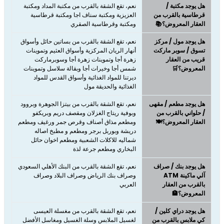
هل يوجد مكتبة /
نعم، تقع الشقة بالقرب من مكتبة المداد ومكتبة
قرطاسية بالقرب من
العزيزية ومكتبة سناف اجا ومكتبة قرطاسية
العقار المعروض؟📚
ومكتبة وقرطاسية الصقري
هل يوجد مول / مركز
نعم، ​​​​​​​تقع الشقة بالقرب من بساتين حائل وأسواق
تسوق / سوبر ماركت
أنهار الريان المركزية وأسواق العثيم وتموينات
قريب من العقار
زهرة أجا وتموينات زهرة أجا وسوبرماركت
المعروض؟🛒
شمس أجا وخيرات أجا وبقالة سلاسل وتموينات
ديرتنا للمواد الغذائية وأسواق القدس للمواد
الغذائية والحديقة مول
هل يوجد مطعم / مقهى
نعم، ​​​​​​​تقع الشقة بالقرب من بيتزا الجوهرة وبروود
/ حلواني بالقرب من
وبوفية ريتاج الغزلان ومقصف دريم وبريكفو
العقار المعروض؟🍽️
ومطعم مذاق أصناف وقرص جمر ورغيف ومطعم
دريشة وبوربل برجر ومطعم و مطبخ اصاله
شماليه للاكلات الشعبية ومطعم اخوان حائل
البخاري ومطعم جرعة لذة
هل يوجد بنك / صراف
نعم، تقع الشقة بالقرب من البنك الأهلي السعودي
آلي ماكينة ATM
وصراف بنك الرياض وصراف البلاد وصراف
بالقرب من العقار
العربي
المعروض؟🏦
هل يوجد دراي كلين /
نعم، تقع الشقة بالقرب من مغسلة العيسى
كي ملابس بالقرب من
لغسيل الملابس وسلة الغسيل ومغاسل الأفضل