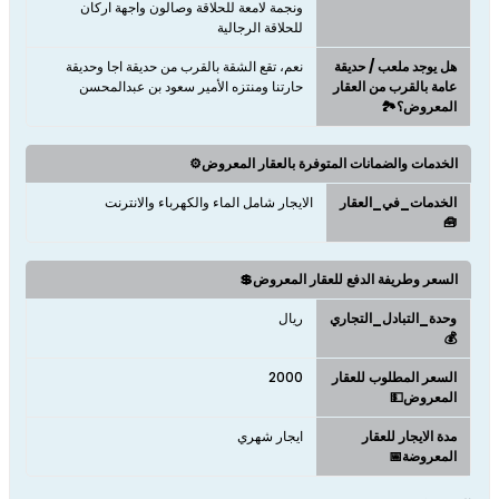
ونجمة لامعة للحلاقة وصالون واجهة اركان
للحلاقة الرجالية
هل يوجد ملعب / حديقة
نعم، تقع الشقة بالقرب من حديقة اجا وحديقة
عامة بالقرب من العقار
حارتنا ومنتزه الأمير سعود بن عبدالمحسن
المعروض؟🏞️
الخدمات والضمانات المتوفرة بالعقار المعروض⚙️
الخدمات_في_العقار
الايجار شامل الماء والكهرباء والانترنت
🧰
السعر وطريفة الدفع للعقار المعروض💲
وحدة_التبادل_التجاري
ريال
💰
السعر المطلوب للعقار
2000
المعروض💵
مدة الايجار للعقار
ايجار شهري
المعروضة📅