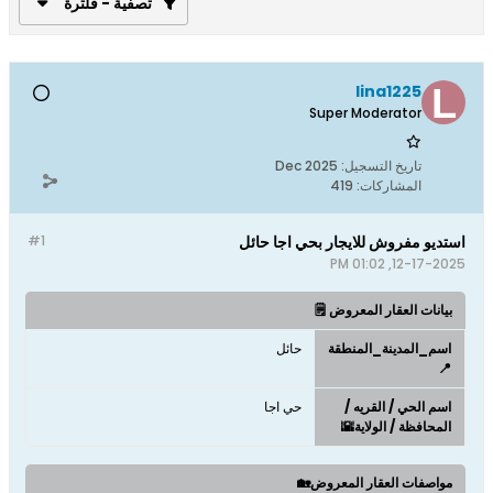
تصفية - فلترة
lina1225
Super Moderator
تاريخ التسجيل:
Dec 2025
المشاركات:
419
استديو مفروش للايجار بحي اجا حائل
#1
12-17-2025, 01:02 PM
بيانات العقار المعروض 🗒️
اسم_المدينة_المنطقة
حائل
📍
اسم الحي / القريه /
حي اجا
المحافظة / الولاية🌇
مواصفات العقار المعروض🏡