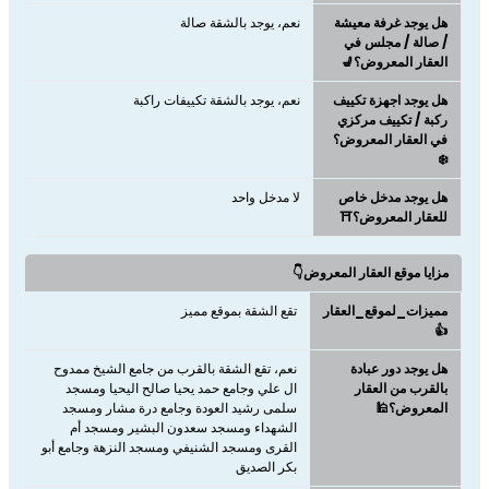
هل يوجد غرفة معيشة
نعم، يوجد بالشقة صالة
/ صالة / مجلس في
العقار المعروض؟💺
هل يوجد اجهزة تكييف
نعم، يوجد بالشقة تكييفات راكبة
ركبة / تكييف مركزي
في العقار المعروض؟
❄️
هل يوجد مدخل خاص
لا مدخل واحد
للعقار المعروض؟⛩️
مزايا موقع العقار المعروض👇
مميزات_لموقع_العقار
تقع الشقة بموقع مميز
👍
هل يوجد دور عبادة
نعم، تقع الشقة بالقرب من جامع الشيخ ممدوح
بالقرب من العقار
ال علي وجامع حمد يحيا صالح اليحيا ومسجد
المعروض؟🕌
سلمى رشيد العودة وجامع درة مشار ومسجد
الشهداء ومسجد سعدون البشير ومسجد أم
القرى ومسجد الشنيفي ومسجد النزهة وجامع أبو
بكر الصديق