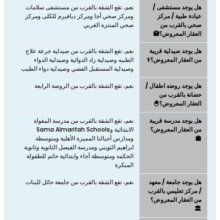
هل يوجد مستشفى /
نعم، تقع الشقة بالقرب من مستشفى سلامات
عيادة طبية / مركز
ومركز صحي أجا ومركز ديافيرم للكلى ومركز
صحي بالقرب من
صحي المنتزة الغربي
العقار المعروض؟🏥
هل يوجد صيدلية قريبة
نعم، تقع الشقة بالقرب من صيدلية جرعة علاج
من العقار المعروض؟⚕️
الطبيه وصيدلية زاد الدوائية وصيدلية الدواء
وصيدلية المستقبل الفضي وصيدلية دواء الطيب
هل يوجد روضه اطفال /
نعم، تقع الشقة بالقرب من الروضة الرابعة
حضانة بالقرب من
العقار المعروض؟🐣
هل يوجد مدرسة قريبة
نعم، تقع الشقة بالقرب من مدرسة المغواة
من العقار المعروض؟
الابتدائية وSama Almarifah Schools
🏫
ومدارس أجيالنا المميزة الأهلية ومتوسطة
ابراهيم الثويني ومدرسة الفيصل الثانوية وثانوية
الحكمه ومتوسطة أجاء وابتدائية حاتم للطفولة
المبكرة
هل يوجد جامعة / معهد
نعم، تقع الشقة بالقرب من جامعة حائل للبنات
/ مركز تعليمي بالقرب
من العقار المعروض؟
🏛️