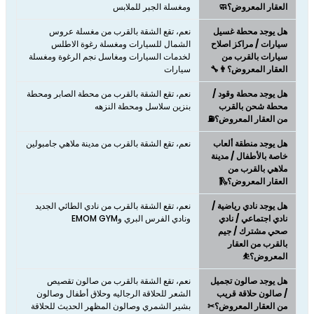
العقار المعروض؟🧼
ومغسلة الجبر للملابس
هل يوجد محطة غسيل
نعم، تقع الشقة بالقرب من مغسلة عروس
سيارات / مراكز اصلاح
الشمال للسيارات ومغسلة رغوة الاطلس
سيارات بالقرب من
لخدمات السيارات ومغاسل نجم الرغوة ومغسلة
العقار المعروض؟👨‍🔧
سيارات
هل يوجد محطة وقود /
نعم، تقع الشقة بالقرب من محطة الصابر ومحطة
محطة شحن بالقرب
بنزين سلاسل ومحطة النزهه
من العقار المعروض؟⛽
هل يوجد منطقة ألعاب
نعم، تقع الشقة بالقرب من مدينة ملاهي جامبولين
خاصة بالأطفال / مدينة
ملاهي بالقرب من
العقار المعروض؟🛝
هل يوجد نادي رياضية /
نعم، تقع الشقة بالقرب من نادي الطائي الجديد
نادي اجتماعي / نادي
ونادي الفرس البري وEMOM GYM
صحي مشترك / جيم
بالقرب من العقار
المعروض؟⛹
هل يوجد صالون تجميل
نعم، تقع الشقة بالقرب من صالون تقصيص
/ صالون حلاقة قريب
الشعر للحلاقة الرجاليه وحلاق أطفال وصالون
من العقار المعروض؟✂
بشير الشمري وصالون المظهر الحديث للحلاقة