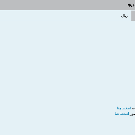
وض💲
ريال
به
اضغط هنا
صور
اضغط هنا​