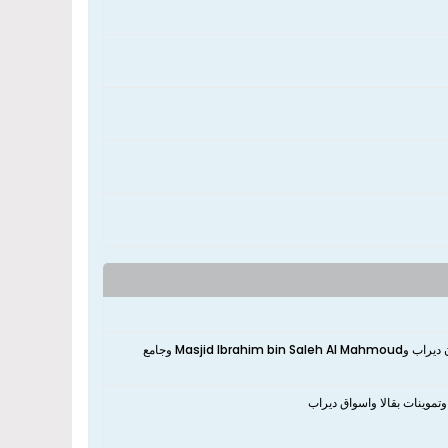
نعم، يقع الشاليه بالقرب من مسجد قرية ديراب ومسجد عبدالله الرشود وجامع آل سليمان ديراب وMasjid Ibrahim bin Saleh Al Mahmoud وجامع
وتموینات بقالا واسواق ديراب