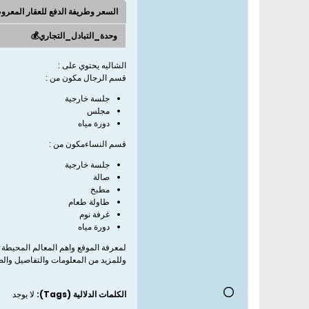
السعر وطريفة الدفع للعقار المعر
وحدة_التبادل_التجاري💰
الشاليه يحتوي على :
قسم الرجال مكون من :
جلسة خارجية
مجلس
دورة مياه
قسم النساءمكون من :
جلسة خارجية
صالة
مطبخ
طاولة طعام
غرفة نوم
دورة مياه
لمعرفة الموقع واهم المعالم المحيطة 
وللمزيد من المعلومات والتفاصيل وال
الكلمات الدلالية (Tags):
لا يوجد