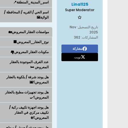
اسم_المدينة_المنطقة📍
Lina1125
Super Moderator
اسم الحي / القريه / المحافظة /
الولاية🌇
تاريخ التسجيل:
Nov
مواصفات العقار المعروض🏡
2025
المشاركات:
362
نوع_العقار_المعروض🏢
مشاركة
مكونات العقار المعروض🏘️
تويت
عدد الغرف الموجودة بالعقار
المعروض 🛏️
هل يوجد شرفة / بلكونة بالعقار
المعروض؟🌆
هل يوجد تجهيزات مطبخ بالعقار
المعروض؟🍳
هل يوجد اجهزة تكييف ركبة /
تكييف مركزي في العقار
المعروض؟❄️
هل يوجد حديقه / حوش / سطح