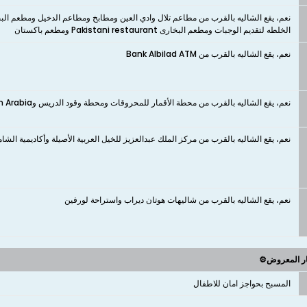
نعم، يقع الشاليه بالقرب من مطاعم تلال وادي العين ومطابخ ومطاعم الدخيل ومطعم البخ
الخلطه لتقديم الوجبات ومطعم البخارى Pakistani restaurant ومطعم باكستان
نعم، يقع الشاليه بالقرب من Bank Albilad ATM
نعم، يقع الشاليه بالقرب من محطة الأقمار للمحروقات ومحطة وقود الدريس وPetro Kin Arabia
نعم، يقع الشاليه بالقرب من مركز الملك عبدالعزيز للخيل العربية الأصيلة وأكاديمية ال
نعم، يقع الشاليه بالقرب من شاليهات هوتان ديراب واستراحة لورفين
ار المعروض⚙️
المسبح بحواجز امان للاطفال