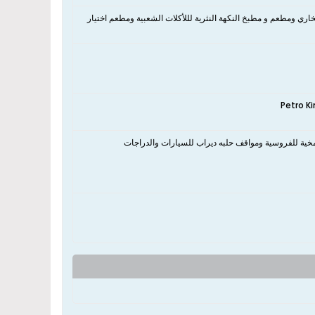
اري ومطعم و مطبخ النكهة النثرية لللأكلات الشعبية ومطعم اختیار
شامخية للفروسية ومواقف حلبه ديراب للسيارات والدراجات