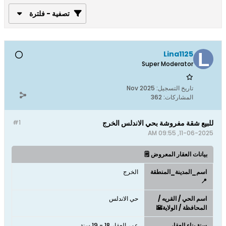
تصفية - فلترة
Lina1125
Super Moderator
تاريخ التسجيل:
Nov 2025
المشاركات:
362
للبيع شقة مفروشة بحي الاندلس الخرج
#1
11-06-2025, 09:55 AM
بيانات العقار المعروض 🗒️
اسم_المدينة_المنطقة
الخرج
📍
اسم الحي / القريه /
حي الاندلس
المحافظة / الولاية🌇
سنة بناء العقار
عمر العقار 18 - 19 سنة