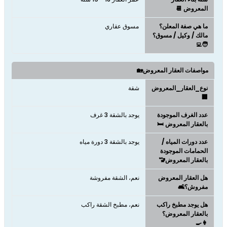
المعروض 📆
ما هي صفة المعلن؟
مسوق عقاري
مالك / وكيل / مسوق؟
🧑‍💻
مواصفات العقار المعروض🏡
نوع_العقار_المعروض
شقة
🏢
عدد الغرف الموجودة
يوجد بالشقة 3 غرف
بالعقار المعروض 🛏️
عدد دورات المياه /
يوجد بالشقة 3 دورة مياه
الحمامات الموجودة
بالعقار المعروض🚾
هل العقار المعروض
نعم، الشقة مفروشة
مفروش؟🛋️
هل يوجد مطبخ راكب
نعم، مطبخ الشقة راكب
بالعقار المعروض؟
👩‍🍳