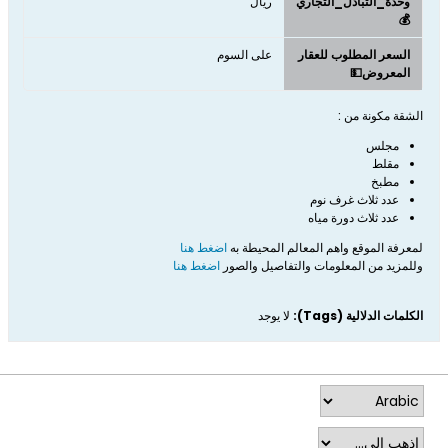
وحدة_التبادل_التجاري
ريال
💰
السعر المطلوب للعقار
على السوم
المعروض💵
الشقة مكونة من :
مجلس
مقلط
مطبخ
عدد ثلاث غرف نوم
عدد ثلاث دورة مياه
لمعرفة الموقع واهم المعالم المحيطة به
اضغط هنا
وللمزيد من المعلومات والتفاصيل والصور
اضغط هنا
الكلمات الدلالية (Tags):
لا يوجد