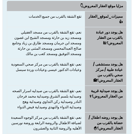
مزايا موقع العقار المعروض👇
مميزات_لموقع_العقار
تقع الشقة بالقرب من جميع الخدمات
👍
هل يوجد دور عبادة
نعم، تقع الشقة بالقرب من مسجد الغفيلي
بالقرب من العقار
ومسجد زيد بن حارثة ومسجد الشيخ ابن غصون
المعروض؟🕌
ومسجد ابن جرمان ومسجد طارق بن زياد وجامع
صالح العبدالمحسن ومسجد المثنى بن حارثة
ومسجد التوفيق ومسجد كعب بن مالك
هل يوجد مستشفى /
نعم، تقع الشقة بالقرب من مركز صحي السعودية
عيادة طبية / مركز
وعيادات الدكتور عيسى وعيادات وردة سيسل
صحي بالقرب من
العقار المعروض؟🏥
هل يوجد صيدلية قريبة
نعم، تقع الشقة بالقرب من صيدليه اسرار الصحه
من العقار المعروض؟⚕️
وصيدلية بلسم الشرق وصيدلية محمد فرحان
النادر وصيدلية ركن التداوي وصيدلية وهج
وصيدلية الدواء والنهدي وصيدلية فيض الدواء
هل يوجد روضه اطفال /
نعم، تقع الشقة بالقرب من مركز الوجوه السعيدة
حضانة بالقرب من
لضيافة الاطفال والروضة الرابعة وروضة نورسين
العقار المعروض؟🐣
الأهليه والروضة الثانية والعشرون