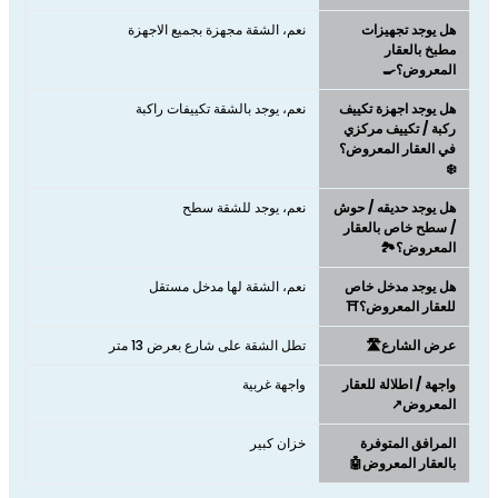
هل يوجد تجهيزات
نعم، الشقة مجهزة بجميع الاجهزة
مطبخ بالعقار
المعروض؟🍳
هل يوجد اجهزة تكييف
نعم، يوجد بالشقة تكييفات راكبة
ركبة / تكييف مركزي
في العقار المعروض؟
❄️
هل يوجد حديقه / حوش
نعم، يوجد للشقة سطح
/ سطح خاص بالعقار
المعروض؟🏞️
هل يوجد مدخل خاص
نعم، الشقة لها مدخل مستقل
للعقار المعروض؟⛩️
عرض الشارع🛣️
تطل الشقة على شارع بعرض 13 متر
واجهة / اطلالة للعقار
واجهة غربية
المعروض↗️
المرافق المتوفرة
خزان كبير
بالعقار المعروض🤖