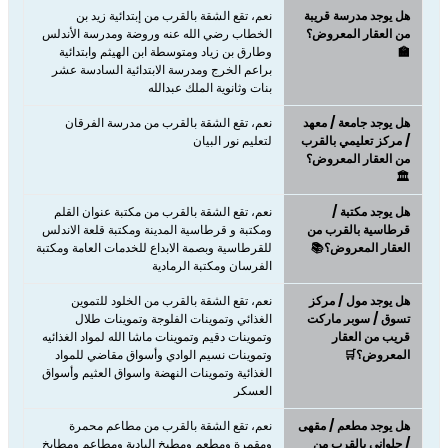
هل يوجد مدرسة قريبة
نعم، تقع الشقة بالقرب من إبتدائية زيد بن
من العقار المعروض؟
الخطاب رضي الله عنه وروضة ومدرسة الأندلس
🏫
وطارق بن زياد ومتوسطة ابن الهيثم وابتدائية
براعم الخرج ومدرسة الابتدائية السادسة عشر
بنات وثانوية الملك عبدالله
هل يوجد جامعة / معهد
نعم، تقع الشقة بالقرب من مدرسة الفرقان
/ مركز تعليمي بالقرب
لتعليم نور البيان
من العقار المعروض؟
🏛️
هل يوجد مكتبة /
نعم، تقع الشقة بالقرب من مكتبة عنوان القلم
قرطاسية بالقرب من
ومكتبة و قرطاسية المدينة ومكتبة قلعة الاندلس
العقار المعروض؟📚
للقرطاسية وبصمة الابداع للخدمات العامة ومكتبة
الفرسان ومكتبة الرمادية
هل يوجد مول / مركز
نعم، تقع الشقة بالقرب من الخلود للتموين
تسوق / سوبر ماركت
الغذائي وتموينات الفلوجة وتموينات طلال
قريب من العقار
وتموينات دقيم وتموينات ماشا الله لمواد الغذائيه
المعروض؟🛒
وتموينات نسيم الوادي وأسواق مقاضي للمواد
الغذائية وتموينات النهضة واسواق العثيم وأسواق
العسكر
هل يوجد مطعم / مقهى
نعم، تقع الشقة بالقرب من مطاعم محمرة
/ حلواني بالقرب من
ومقمرة ومطعم ومطبخ البادية ومطاعم ومطابخ