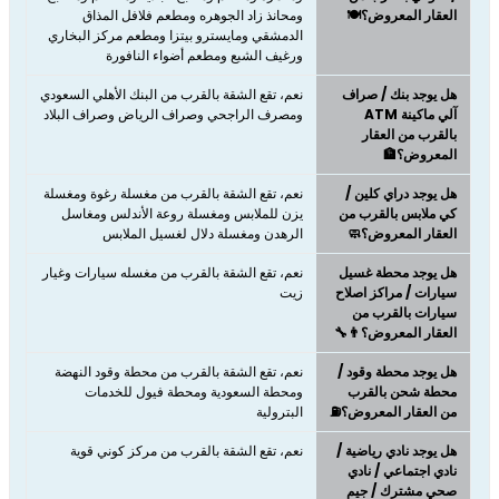
العقار المعروض؟🍽️
ومحانذ زاد الجوهره ومطعم فلافل المذاق
الدمشقي ومايسترو بيتزا ومطعم مركز البخاري
ورغيف الشبع ومطعم أضواء النافورة
هل يوجد بنك / صراف
نعم، تقع الشقة بالقرب من البنك الأهلي السعودي
آلي ماكينة ATM
ومصرف الراجحي وصراف الرياض وصراف البلاد
بالقرب من العقار
المعروض؟🏦
هل يوجد دراي كلين /
نعم، تقع الشقة بالقرب من مغسلة رغوة ومغسلة
كي ملابس بالقرب من
يزن للملابس ومغسلة روعة الأندلس ومغاسل
العقار المعروض؟🧼
الرهدن‎ ومغسلة دلال لغسيل الملابس
هل يوجد محطة غسيل
نعم، تقع الشقة بالقرب من مغسله سيارات وغيار
سيارات / مراكز اصلاح
زيت
سيارات بالقرب من
العقار المعروض؟👨‍🔧
هل يوجد محطة وقود /
نعم، تقع الشقة بالقرب من محطة وقود النهضة
محطة شحن بالقرب
ومحطة السعودية ومحطة فيول للخدمات
من العقار المعروض؟⛽
البترولية
هل يوجد نادي رياضية /
نعم، تقع الشقة بالقرب من مركز كوني قوية
نادي اجتماعي / نادي
صحي مشترك / جيم