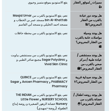
مميزات_لموقع_العقار
يقع الاستوديو بموقع متميز وحيوي
👍
هل يوجد دور عبادة
نعم، يقع الاستوديو بالقرب من Masjid Umar
بالقرب من العقار
bin Al-Khattab مسجد عمر بن الخطاب و
المعروض؟🕌
مسجد احمد الخليلي و مسجد أبي القاسم
هل يوجد وسيلة
نعم، يقع الاستوديو بالقرب من محطة حافلات
مواصلات عامة بالقرب
من العقار المعروض؟
🚉
هل يوجد مستشفى /
نعم، يقع الاستوديو بالقرب من مستشفي بياويت
عيادة طبية / مركز
و Sagar Polyclinic مجمع صاغر الطبي و
صحي بالقرب من
Vivid Skin Clinic
العقار المعروض؟🏥
هل يوجد صيدلية قريبة
نعم، يقع الاستوديو بالقرب من QUINCE
من العقار المعروض؟⚕️
PHARMACY و Avicen Pharmacy و Sagar
Pharmacy
هل يوجد روضه اطفال /
نعم، يقع الاستوديو بالقرب من THE INDIAN
حضانة بالقرب من
NURSERY SCHOOL و Little Flower
العقار المعروض؟🐣
Nursery حضانة الزهور الصغيرة و روضة إبداع
الطفولة (روضة-تمهيدي)