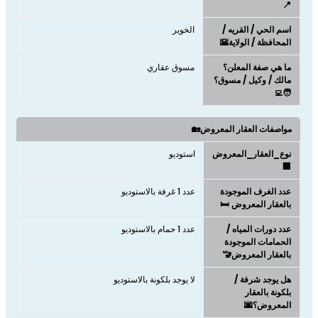
📍
اسم الحي / القريه /
الخوير
المحافظة / الولاية🌇
ما هي صفة المعلن؟
مسوق عقاري
مالك / وكيل / مسوق؟
🧑‍💻
مواصفات العقار المعروض🏡
نوع_العقار_المعروض
استوديو
🏢
عدد الغرف الموجودة
عدد 1 غرفة بالاستوديو
بالعقار المعروض 🛏️
عدد دورات المياه /
عدد 1 حمام بالاستوديو
الحمامات الموجودة
بالعقار المعروض🚾
هل يوجد شرفة /
لا يوجد بلكونة بالاستوديو
بلكونة بالعقار
المعروض؟🌆