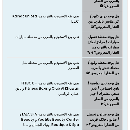
بالقرب من العقار
المعروض؟🏦
هل يوجد دراي كلين /
نعم، يقع الاستوديو بالقرب من Kalhat United
كي ملابس بالقرب من
L.L.C
العقار المعروض؟🧼
هل يوجد محطة غسيل
نعم، يقع الاستوديو بالقرب من مغسلة سيارات
سيارات / مراكز اصلاح
سيارات بالقرب من
العقار المعروض؟👨‍🔧
هل يوجد محطة وقود /
نعم، يقع الاستوديو بالقرب من محطة شل
محطة شحن بالقرب
الصقري
من العقار المعروض؟⛽
هل يوجد نادي رياضية /
نعم، يقع الاستوديو بالقرب من FITBOX -
نادي اجتماعي / نادي
Fitness Boxing Club Al Khuwair و نادي
صحي مشترك / جيم
عمان الرياضي
بالقرب من العقار
المعروض؟⛹
هل يوجد صالون تجميل
نعم، يقع الاستوديو بالقرب من LALA SPA و
/ صالون حلاقة قريب
You&Us Beauty Center و Beauty
من العقار المعروض؟✂
Boutique & Spa بوتيك الجمال و سبا