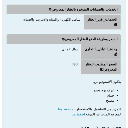
الخدمات والضمانات المتوفرة بالعقار المعروض⚙️
الخدمات_في_العقار
شامل الكهرباء والمياه والانترنت والصيانه
🧰
السعر وطريفة الدفع للعقار المعروض💲
وحدة_التبادل_التجاري
ريال عماني
💰
السعر المطلوب للعقار
180
المعروض💵
يتكون الاستوديو من:
غرفة نوم وحدة
حمام
مطبخ
للمزيد من التفاصيل والاستفسارات
اضغط هنا
لمعرفة المزيد عن الموقع
اضغط هنا