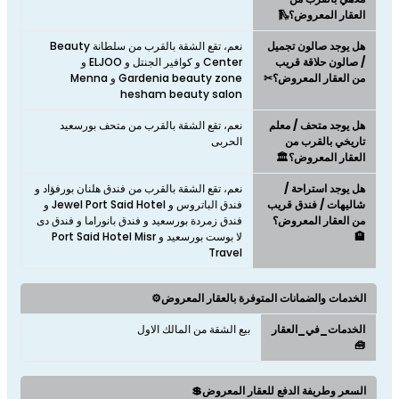
العقار المعروض؟🛝
هل يوجد صالون تجميل
نعم، تقع الشقة بالقرب من سلطانة Beauty
/ صالون حلاقة قريب
Center و كوافير الجنتل و ELJOO و
من العقار المعروض؟✂
Gardenia beauty zone و Menna
hesham beauty salon
هل يوجد متحف / معلم
نعم، تقع الشقة بالقرب من متحف بورسعيد
تاريخي بالقرب من
الحربى
العقار المعروض؟🏛️
هل يوجد استراحة /
نعم، تقع الشقة بالقرب من فندق هلنان بورفؤاد و
شاليهات / فندق قريب
فندق الباتروس و Jewel Port Said Hotel و
من العقار المعروض؟
فندق زمردة بورسعيد و فندق بانوراما و فندق دى
🏨
لا بوست بورسعيد و Port Said Hotel Misr
Travel
الخدمات والضمانات المتوفرة بالعقار المعروض⚙️
الخدمات_في_العقار
بيع الشقة من المالك الاول
🧰
السعر وطريفة الدفع للعقار المعروض💲