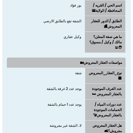
اسم الحي / القريه /
بور فؤاد
المحافظة / الولاية🌇
الطابق / الدور للعقار
الشقة تقع بالطابق الارضي
المعروض🏬
ما هي صفة المعلن؟
وكيل عقاري
مالك / وكيل / مسوق؟
🧑‍💻
مواصفات العقار المعروض🏡
نوع_العقار_المعروض
شقة
🏢
عدد الغرف الموجودة
يوجد عدد 2 غرفة بالشقة
بالعقار المعروض 🛏️
عدد دورات المياه /
يوجد عدد 1 حمام بالشقة
الحمامات الموجودة
بالعقار المعروض🚾
هل العقار المعروض
لا، الشقة غير مفروشة
مفروش؟🛋️