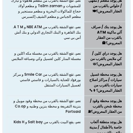
هل يوجد مطعم / مقهى
نعم، تقع الشقة بالقرب من مطعم هلاهوتا و تبارك
/ حلواني بالقرب من
للمشويات و Ta3m zaman و مطعم أولاد
العقار المعروض؟🍽️
حجاج للماكولات البحرية و مطعم مستجير و
مطعم الجباس و مطعم الشيف إكسبرس
هل يوجد بنك / صراف
نعم، تقع الشقة بالقرب من NBE ATM و A T M.
آلي ماكينة ATM
بنك القاهرة و البنك التجاري الدولي و بنك أتش
بالقرب من العقار
أس بي سي
المعروض؟🏦
هل يوجد دراي كلين /
نعم، تقع الشقة بالقرب من مغسلة مكه اكلين و
كي ملابس بالقرب من
مغسلة المنار كلين لغسيل وكي وصباغة الملابس
العقار المعروض؟🧼
هل يوجد محطة غسيل
نعم، تقع الشقة بالقرب من Smile Car و مركز
سيارات / مراكز اصلاح
بورفؤاد للعناية بالسيارات و فاستي فاستي
سيارات بالقرب من
لغسيل السيارات المتنقل
العقار المعروض؟👨‍🔧
هل يوجد محطة وقود /
نعم، تقع الشقة بالقرب من محطة وقود موبيل و
محطة شحن بالقرب
بنزينة التفريعة و محطة بنزين وطنيه و Co.op
من العقار المعروض؟⛽
Portsaid
هل يوجد منطقة ألعاب
نعم، يقع البيت بالقرب من Salt bay و Kids H
خاصة بالأطفال / مدينة
ملاهي بالقرب من