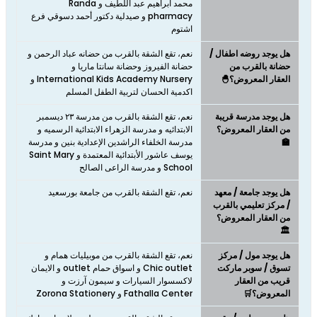
محمد ابراهيم عبد اللطيف و Randa
pharmacy و صيدلية دكتور أحمد دسوقي فرع
اشتوم
هل يوجد روضه اطفال /
نعم، تقع الشقة بالقرب من حضانه عباد الرحمن و
حضانة بالقرب من
حضانة الفيروز وحضانة سانتا ماريا و
العقار المعروض؟🐣
International Kids Academy Nursery و
اكدمية الحسان لتربية الطفل المسلم
هل يوجد مدرسة قريبة
نعم، تقع الشقة بالقرب من مدرسة ٢٣ ديسمبر
من العقار المعروض؟
الابتدائيه و مدرسة الزهراء الابتدائية الرسميه و
🏫
مدرسة الخلفاء الراشدين الإعدادية بنين و مدرسة
يوسف عاشور الأبتدائية المعتمدة و Saint Mary
School و مدرسة الراعى الصالح
هل يوجد جامعة / معهد
نعم، تقع الشقة بالقرب من جامعة بورسعيد
/ مركز تعليمي بالقرب
من العقار المعروض؟
🏛️
هل يوجد مول / مركز
نعم، تقع الشقة بالقرب من موبيليات همام و
تسوق / سوبر ماركت
Chic outlet و اسواق حمام outlet و الايمان
قريب من العقار
لاكسسوار السيارات و سيمون آرزت و
المعروض؟🛒
Fathalla Center و Zorona Stationery