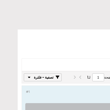
فحة
لـ
1
تصفية - فلترة
#1