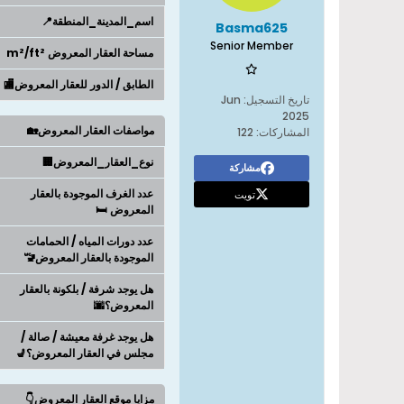
اسم_المدينة_المنطقة📍
Basma625
Senior Member
مساحة العقار المعروض m²/ft²
الطابق / الدور للعقار المعروض🏬
تاريخ التسجيل:
Jun
2025
مواصفات العقار المعروض🏡
المشاركات:
122
نوع_العقار_المعروض🏢
مشاركة
عدد الغرف الموجودة بالعقار
تويت
المعروض 🛏️
عدد دورات المياه / الحمامات
الموجودة بالعقار المعروض🚾
هل يوجد شرفة / بلكونة بالعقار
المعروض؟🌆
هل يوجد غرفة معيشة / صالة /
مجلس في العقار المعروض؟💺
مزايا موقع العقار المعروض👇