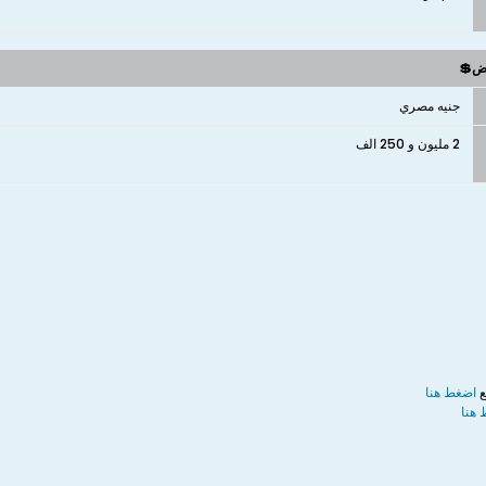
وض💲
جنيه مصري
2 مليون و 250 الف
ع
اضغط هنا
هنا