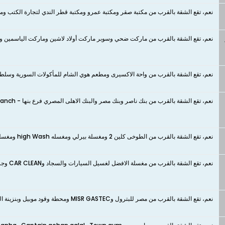
نعم، تقع الشقة بالقرب من مكتبة صقر ومكتبة عمرو ومكتبة قطر الندي لتجارة الكتب ومكتبة ميدو MidoBookStore
نعم، تقع الشقة بالقرب من ماركت ضحي وسوبر ماركت أولاد لاشين وماركت الياسمين و
نعم، تقع الشقة بالقرب من واحة الاكسيرى ومطعم هوي الشام للمأكولات السورية وسلطان الشام _soultan El sham وهامر
نعم، تقع الشقة بالقرب من بنك ناصر وبنك مصر والبنك الاهلى المصري فرع بنها - NBE Banha Branch وQNB ALAHLI
نعم، تقع الشقة بالقرب من الطوخى كلين 2 ومغسلة بيرلي ومغسله high Wash ومغسلة الجامعة
نعم، تقع الشقة بالقرب من مغسلة الافضل لغسيل السيارات والسجاد وCAR CLEAN وجراج ومغسلة دوحة ومغسله فبريكه لغسيل جميع انواع السيارات
نعم، تقع الشقة بالقرب من مصر للبترول وMISR GASTEC ومحطة وقود موبيل وبنزينة الدبيكى - محطه غاز تك