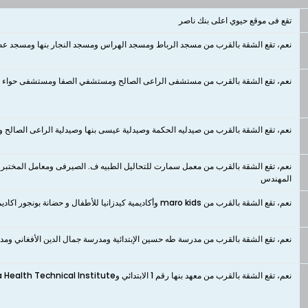
تقع فى موقع حيوي اعلى بنك ناصر
نعم، تقع الشقة بالقرب من مسجد الرباط ومسجد الهراس ومسجد النجار بنها ومسجد عط
نعم، تقع الشقة بالقرب من مستشفى الراعى الصالح ومستشفي الصفا ومستشفى حواء لل
نعم، تقع الشقة بالقرب من صيدليه الحكمة وصيدلية عيسى بنها وصيدلية الراعى الصالح وصي
نعم، تقع الشقة بالقرب من معمل سمارت للتحاليل الطبيه ف. الصيرفى ومعامل المختبر 
المهندس
نعم، تقع الشقة بالقرب من maro kids وأكاديمية كيدزانيا للأطفال و حضانة بونجور اكاديمى ببنها وحضانة ايكو كيدز وحضانة ابراهيم مرسي
نعم، تقع الشقة بالقرب من مدرسة طه حسين الإبتدائية ومدرسة جمال الدين الأفغاني و
نعم، تقع الشقة بالقرب من معهد بنها رقم 1 الابتدائي وBenha Health Technical Institute ومعهد فتايات بنها النموذجي ومعهد الخدمة الأجتماعية