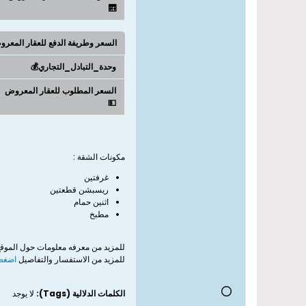
🛗
السعر وطريفة الدفع للعقار المعر
وحدة_التبادل_التجاري💰
السعر المطلوب للعقار المعروض
💵
مكونات الشقة :
غرفتين
ريسبشن قطعتين
اثنين حمام
مطبخ
للمزيد من معرفه معلومات حول الموق
للمزيد من الاستفسار والتفاصيل
اضغط 
الكلمات الدلالية (Tags):
لا يوجد