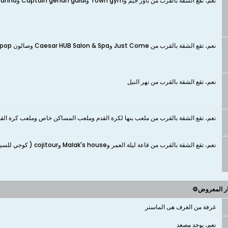
نعم، تقع الشقة بالقرب من باور جيم وTown gym وCaptain gehan galal وBrothers Gym - Banha وMonsters Academy اكاديميه الوحوش
نعم، تقع الشقة بالقرب من Just Come وCaesar HUB Salon & Spa وصالون king pop وGeneral وصالون الشباب رشاد
نعم، تقع الشقة بالقرب من نهر النيل
نعم، تقع الشقة بالقرب من ملعب بنها لكرة القدم وملعب المساكن خاص وملعب كرة القد
نعم، تقع الشقة بالقرب من قاعة ليلة العمر وMalak's house وcojitour ( كوجي للسياحة ) ، فالكون بنها ( falcon banha )
ار المعروض⚙️
غرفة من الغرف هى الماستر
نعم، يوجد مصعد