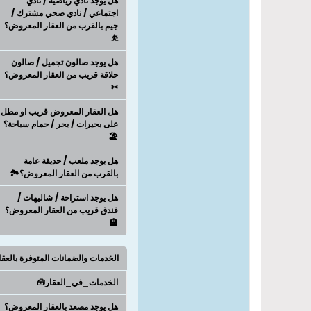
هل يوجد نادي رياضية / نادي
اجتماعي / نادي صحي مشترك /
جيم بالقرب من العقار المعروض؟
⛹
هل يوجد صالون تجميل / صالون
حلاقة قريب من العقار المعروض؟
✂
هل العقار المعروض قريب او مطل
على بحيرات / بحر / حمام سباحة؟
🏖️
هل يوجد ملعب / حديقة عامة
بالقرب من العقار المعروض؟🏞️
هل يوجد استراحة / شاليهات /
فندق قريب من العقار المعروض؟
🏨
الخدمات والضمانات المتوفرة بالعق
الخدمات_في_العقار🧰
هل يوجد مصعد بالعقار المعروض؟