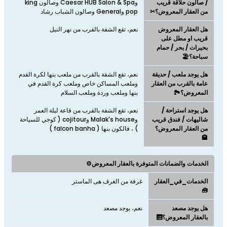
/ صالون حلاقة قريب
وCaesar HUB Salon & Spa وصالون king
من العقار المعروض؟✂
pop وGeneral وصالون الشباب رشاد
هل العقار المعروض
نعم، تقع الشقة بالقرب من نهر النيل
قريب او مطل على
بحيرات / بحر / حمام
سباحة؟🏖️
هل يوجد ملعب / حديقة
نعم، تقع الشقة بالقرب من ملعب بنها لكرة القدم
عامة بالقرب من العقار
وملعب المساكن خاص وملعب كرة القدم في
المعروض؟🏞️
بنها وملعب وردة وملعب السلام
هل يوجد استراحة /
نعم، تقع الشقة بالقرب من قاعة ليلة العمر
شاليهات / فندق قريب
وMalak's house وcojitour ( كوجي للسياحة
من العقار المعروض؟
) ، فالكون بنها ( falcon banha )
🏨
الخدمات والضمانات المتوفرة بالعقار المعروض⚙️
الخدمات_في_العقار
غرفة من الغرف هى الماستر
🧰
هل يوجد مصعد
نعم، يوجد مصعد
بالعقار المعروض؟🛗