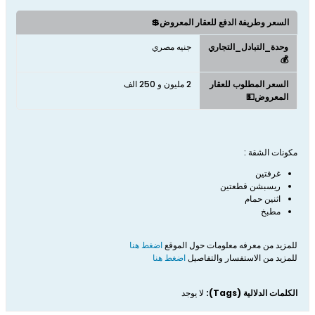
السعر وطريفة الدفع للعقار المعروض💲
وحدة_التبادل_التجاري
جنيه مصري
💰
السعر المطلوب للعقار
2 مليون و 250 الف
المعروض💵
مكونات الشقة :
غرفتين
ريسبشن قطعتين
اثنين حمام
مطبخ
للمزيد من معرفه معلومات حول الموقع
اضغط هنا
للمزيد من الاستفسار والتفاصيل
اضغط هنا
الكلمات الدلالية (Tags):
لا يوجد