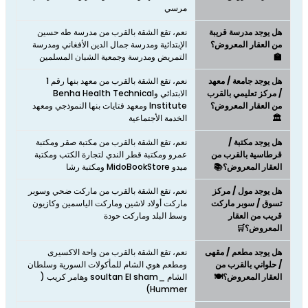
مرسي
هل يوجد مدرسة قريبة
نعم، تقع الشقة بالقرب من مدرسة طه حسين
من العقار المعروض؟
الإبتدائية ومدرسة جمال الدين الأفغاني ومدرسة
🏫
التمريض ومدرسة وجمعية الشبان المسلمين
هل يوجد جامعة / معهد
نعم، تقع الشقة بالقرب من معهد بنها رقم 1
/ مركز تعليمي بالقرب
الابتدائي وBenha Health Technical
من العقار المعروض؟
Institute ومعهد فتايات بنها النموذجي ومعهد
🏛️
الخدمة الأجتماعية
هل يوجد مكتبة /
نعم، تقع الشقة بالقرب من مكتبة صقر ومكتبة
قرطاسية بالقرب من
عمرو ومكتبة قطر الندي لتجارة الكتب ومكتبة
العقار المعروض؟📚
ميدو MidoBookStore ومكتبة رشا
هل يوجد مول / مركز
نعم، تقع الشقة بالقرب من ماركت ضحي وسوبر
تسوق / سوبر ماركت
ماركت أولاد لاشين وماركت الياسمين وكازيون
قريب من العقار
وسط البلد وماركت حودة
المعروض؟🛒
هل يوجد مطعم / مقهى
نعم، تقع الشقة بالقرب من واحة الاكسيرى
/ حلواني بالقرب من
ومطعم هوي الشام للمأكولات السورية وسلطان
العقار المعروض؟🍽️
الشام _soultan El sham وهامر كريب (
Hummer)