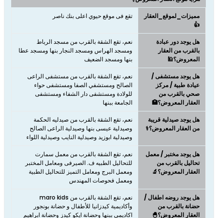
مميزات_لموقع_العقار
تقع فى موقع حيوي اعلى بنك ناصر
👍
هل يوجد دور عبادة
نعم، تقع الشقة بالقرب من مسجد الرباط
بالقرب من العقار
ومسجد الهراس ومسجد النجار بنها ومسجد عطا
المعروض؟🕌
بنها ومسجد الضعيف
هل يوجد مستشفى /
نعم، تقع الشقة بالقرب من مستشفى الراعى
عيادة طبية / مركز
الصالح ومستشفي الصفا ومستشفى حواء
صحي بالقرب من
للولادة ومستشفى دار الشفاء ومستشفى
العقار المعروض؟🏥
الجامعة ببنها
هل يوجد صيدلية قريبة
نعم، تقع الشقة بالقرب من صيدليه الحكمة
من العقار المعروض؟⚕️
وصيدلية عيسى بنها وصيدلية الراعى الصالح
وصيدلية ابوزيد وصيدلية النايب وصيدلية اللواء
هل يوجد مختبر / معمل
نعم، تقع الشقة بالقرب من معمل سمارت
تحاليل بالقرب من
للتحاليل الطبيه ف. الصيرفى ومعامل المختبر
العقار المعروض؟🔬
ومعمل البرج ومعامل التميز للتحاليل الطبية
ومعمل فحوصات المهندس
هل يوجد روضه اطفال /
نعم، تقع الشقة بالقرب من maro kids
حضانة بالقرب من
وأكاديمية كيدزانيا للأطفال و حضانة بونجور
العقار المعروض؟🐣
اكاديمى ببنها وحضانة ايكو كيدز وحضانة ابراهيم