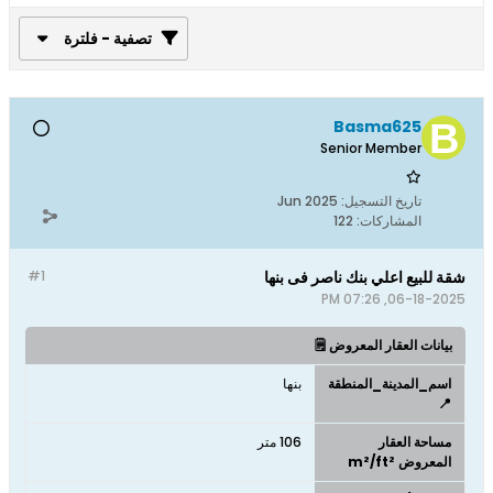
تصفية - فلترة
Basma625
Senior Member
تاريخ التسجيل:
Jun 2025
المشاركات:
122
شقة للبيع اعلي بنك ناصر فى بنها
#1
06-18-2025, 07:26 PM
بيانات العقار المعروض 🗒️
اسم_المدينة_المنطقة
بنها
📍
مساحة العقار
106 متر
المعروض m²/ft²