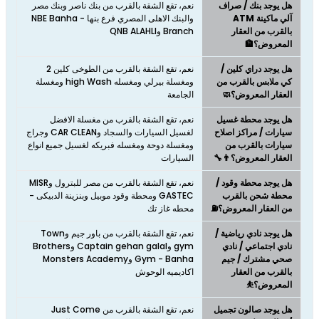
هل يوجد بنك / صراف
نعم، تقع الشقة بالقرب من بنك ناصر وبنك مصر
آلي ماكينة ATM
والبنك الاهلى المصري فرع بنها - NBE Banha
بالقرب من العقار
Branch وQNB ALAHLI
المعروض؟🏦
هل يوجد دراي كلين /
نعم، تقع الشقة بالقرب من الطوخى كلين 2
كي ملابس بالقرب من
ومغسلة بيرلي ومغسله high Wash ومغسلة
العقار المعروض؟🧼
الجامعة
هل يوجد محطة غسيل
نعم، تقع الشقة بالقرب من مغسلة الافضل
سيارات / مراكز اصلاح
لغسيل السيارات والسجاد وCAR CLEAN وجراج
سيارات بالقرب من
ومغسلة دوحة ومغسله فبريكه لغسيل جميع انواع
العقار المعروض؟👨‍🔧
السيارات
هل يوجد محطة وقود /
نعم، تقع الشقة بالقرب من مصر للبترول وMISR
محطة شحن بالقرب
GASTEC ومحطة وقود موبيل وبنزينة الدبيكى -
من العقار المعروض؟⛽
محطه غاز تك
هل يوجد نادي رياضية /
نعم، تقع الشقة بالقرب من باور جيم وTown
نادي اجتماعي / نادي
gym وCaptain gehan galal وBrothers
صحي مشترك / جيم
Gym - Banha وMonsters Academy
بالقرب من العقار
اكاديميه الوحوش
المعروض؟⛹
هل يوجد صالون تجميل
نعم، تقع الشقة بالقرب من Just Come