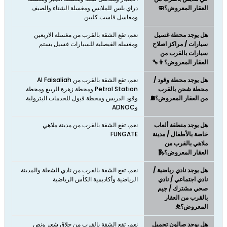
العقار المعروض؟🧼
دراي بلس للملابس ومغسلة الشتاء والصيف
ومغاسل فاست كليين
هل يوجد محطة غسيل
نعم، تقع الشقة بالقرب من مغسلة الاربعين
سيارات / مراكز اصلاح
ومغسله الفيصلية للسيارات غسيل بستم
سيارات بالقرب من
العقار المعروض؟👨‍🔧
هل يوجد محطة وقود /
نعم، تقع الشقة بالقرب من Al Faisaliah
محطة شحن بالقرب
Petrol Station ومحطة زهرة الربيع ومحطة
من العقار المعروض؟⛽
وقود الدريس ومحطة فيول للخدمات البترولية
وADNOC
هل يوجد منطقة ألعاب
نعم، تقع الشقة بالقرب من مدينة ملاهي
خاصة بالأطفال / مدينة
FUNGATE
ملاهي بالقرب من
العقار المعروض؟🛝
هل يوجد نادي رياضية /
نعم، تقع الشقة بالقرب من نادي الشعلة والمدينة
نادي اجتماعي / نادي
الرياضية وأكاديمية الكأس الرياضية
صحي مشترك / جيم
بالقرب من العقار
المعروض؟⛹
هل يوجد صالون تجميل
نعم، تقع الشقة بالقرب من حلاق شعر ونص