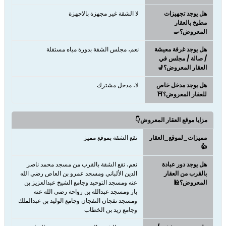
هل يوجد تجهيزات
لا الشقة غير مجهزة بالاجهزة
مطبخ بالعقار
المعروض؟🍳
هل يوجد غرفة معيشة
نعم، مجلس الشقة بدورة مياه مستقلة
/ صالة / مجلس في
العقار المعروض؟💺
هل يوجد مدخل خاص
لا، مدخل مشترك
للعقار المعروض؟⛩️
مزايا موقع العقار المعروض👇
مميزات_لموقع_العقار
تقع الشقة بموقع مميز
👍
هل يوجد دور عبادة
نعم، تقع الشقة بالقرب من مسجد محمد ناصر
بالقرب من العقار
الدين الألباني ومسجد عمرو بن العاص رضي الله
المعروض؟🕌
عنه ومسجد التوحيد وجامع الشيخ عبدالعزيز بن
باز ومسجد عبدالله بن رواحة رضي الله عنه
ومسجد نفجان النفجان وجامع الوليد بن عبدالملك
وجامع زيد بن الخطاب