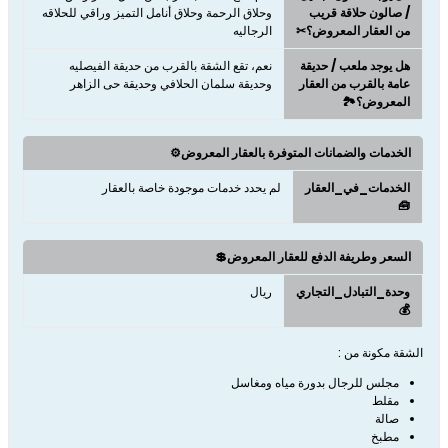
/ صالون حلاقة قريب
وحلاق الرحمة وحلاق أنامل التميز وراقي للحلاقه
من العقار المعروض؟✂
الرجاليه
هل يوجد ملعب / حديقة
نعم، تقع الشقة بالقرب من حديقة الفيصليه
عامة بالقرب من العقار
وحديقة سلمان الحلافي وحديقة حى الزاهر
المعروض؟🏞️
الخدمات والضمانات المتوفرة بالعقار المعروض⚙️
الخدمات_في_العقار
لم يحدد خدمات موجودة خاصة بالعقار
🧰
السعر وطريفة الدفع للعقار المعروض💲
وحدة_التبادل_التجاري
ريال
💰
الشقة مكونة من :
مجلس للرجال بدورة مياه ومغاسل
مقلط
صالة
مطبخ