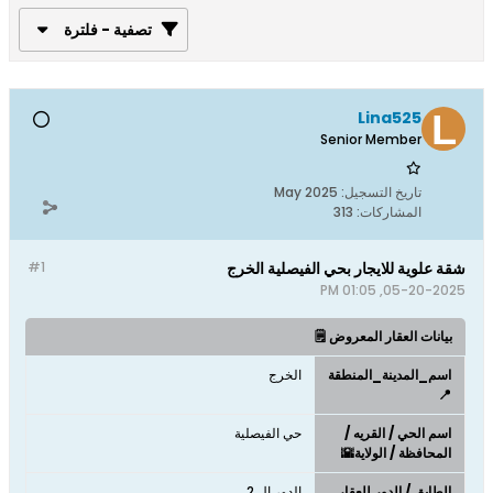
تصفية - فلترة
Lina525
Senior Member
تاريخ التسجيل:
May 2025
المشاركات:
313
شقة علوية للايجار بحي الفيصلية الخرج
#1
05-20-2025, 01:05 PM
بيانات العقار المعروض 🗒️
اسم_المدينة_المنطقة
الخرج
📍
اسم الحي / القريه /
حي الفيصلية
المحافظة / الولاية🌇
الطابق / الدور للعقار
الدور ال 2