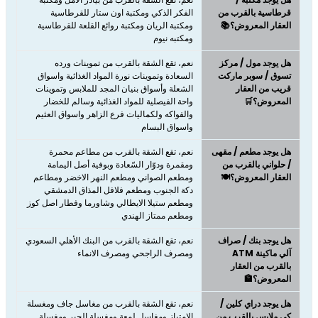
قرطاسية بالقرب من
الفكر الذكي ومكتبة اون ستار للقرطاسية
العقار المعروض؟📚
ومكتبة الريان ومكتبة روائع القلعة للقرطاسية
ومكتبه نيوم
هل يوجد مول / مركز
نعم، ​​​​​​​تقع الشقة بالقرب من تموينات ورده
تسوق / سوبر ماركت
السعادة وتموينات نورة المواد الغذائية واسواق
قريب من العقار
الشعلة وأسواق بنيان المجد للملابس وتموينات
المعروض؟🛒
واحة الفيصلية للمواد الغذائية وسالم للخضار
والفواكه ولكماليات فرع الزاهر واسواق العثيم
واسواق البسام
هل يوجد مطعم / مقهى
نعم، ​​​​​​​تقع الشقة بالقرب من مطاعم محمرة
/ حلواني بالقرب من
ومقمرة ودوّار السّعادة وبوفية أصل اليمامة
العقار المعروض؟🍽️
ومطعم الصواني ومطعم النهر الاخضر ومطاعم
دكة الجنوب ومطعم فلافل المذاق الدمشقي
ومطعم ستيلا الايطالي وشاورما وفطار اصل كوز
ومطعم ممتاز الهندي
هل يوجد بنك / صراف
نعم، تقع الشقة بالقرب من البنك الأهلي السعودي
آلي ماكينة ATM
ومصرف الراجحي ومصرف الانماء
بالقرب من العقار
المعروض؟🏦
هل يوجد دراي كلين /
نعم، تقع الشقة بالقرب من مغاسل جاف ومغسلة
كي ملابس بالقرب من
الامتياز ومغاسل لمعة ومغسلة الجبر ومغسلة