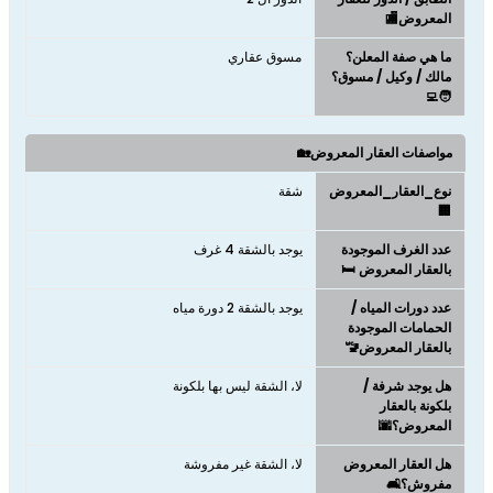
المعروض🏬
ما هي صفة المعلن؟
مسوق عقاري
مالك / وكيل / مسوق؟
🧑‍💻
مواصفات العقار المعروض🏡
نوع_العقار_المعروض
شقة
🏢
عدد الغرف الموجودة
يوجد بالشقة 4 غرف
بالعقار المعروض 🛏️
عدد دورات المياه /
يوجد بالشقة 2 دورة مياه
الحمامات الموجودة
بالعقار المعروض🚾
هل يوجد شرفة /
لا، الشقة ليس بها بلكونة
بلكونة بالعقار
المعروض؟🌆
هل العقار المعروض
لا، الشقة غير مفروشة
مفروش؟🛋️