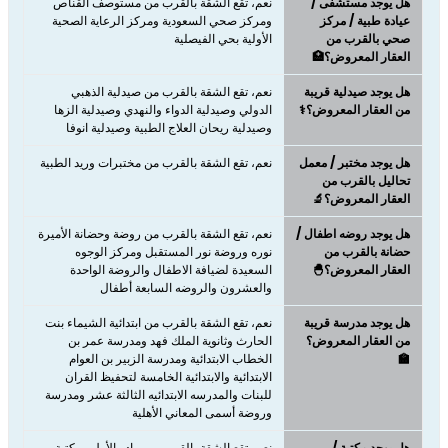
هل يوجد مستشفى /
نعم، تقع الشقة بالقرب من مستوصف القناص
عيادة طبية / مركز
ومركز صحي السعودية ومركز الرعاية الصحية
صحي بالقرب من
الأولية بحي الفيصلية
العقار المعروض؟🏥
هل يوجد صيدلية قريبة
نعم، تقع الشقة بالقرب من صيدلية الذهبي
من العقار المعروض؟⚕️
الدولي وصيدلية الدواء والنهدي وصيدلية الزها
وصيدلية ريحان العلاج الطبية وصيدلية انوفا
هل يوجد مختبر / معمل
نعم، تقع الشقة بالقرب من مختبرات وريد الطبية
تحاليل بالقرب من
العقار المعروض؟🔬
هل يوجد روضه اطفال /
نعم، تقع الشقة بالقرب من روضة وحضانة الأميرة
حضانة بالقرب من
نوره وروضة نور المستقبل ومركز الوجوه
العقار المعروض؟🐣
السعيدة لضيافة الاطفال والروضة الواحدة
والعشرون والروضه السابعة أطفال
هل يوجد مدرسة قريبة
نعم، تقع الشقة بالقرب من ابتدائية الشيماء بنت
من العقار المعروض؟
الحارث وثانوية الملك فهد ومدرسة عمر بن
🏫
الخطاب الابتدائية ومدرسة الزبير بن العوام
الابتدائية والابتدائية الخامسة لتحفيظ القران
للبنات والمدرسه الابتدائيه الثالثة عشر ومدرسة
وروضة أسمى المعاني الأهلية
هل يوجد مكتبة /
نعم، تقع الشقة بالقرب من بيادر الأمل ومكتبة