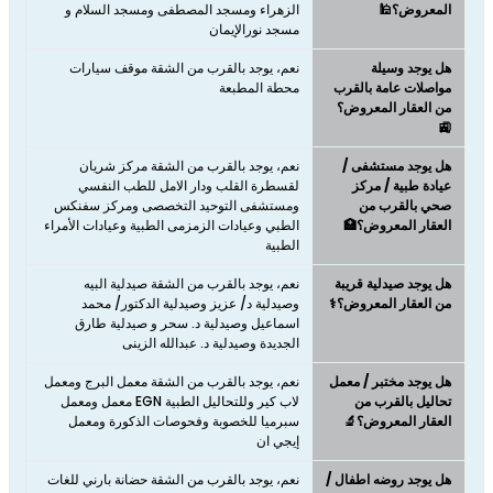
المعروض؟🕌
الزهراء ومسجد المصطفى ومسجد السلام و
مسجد نورالإيمان
هل يوجد وسيلة
نعم، يوجد بالقرب من الشقة موقف سيارات
مواصلات عامة بالقرب
محطة المطبعة
من العقار المعروض؟
🚉
هل يوجد مستشفى /
نعم، يوجد بالقرب من الشقة مركز شريان
عيادة طبية / مركز
لقسطرة القلب ودار الامل للطب النفسي
صحي بالقرب من
ومستشفى التوحيد التخصصى ومركز سفنكس
العقار المعروض؟🏥
الطبي وعيادات الزمزمى الطبية وعيادات الأمراء
الطبية
هل يوجد صيدلية قريبة
نعم، يوجد بالقرب من الشقة صيدلية البيه
من العقار المعروض؟⚕️
وصيدلية د/ عزيز وصيدلية الدكتور/ محمد
اسماعيل وصيدلية د. سحر و صيدلية طارق
الجديدة وصيدلية د. عبدالله الزينى
هل يوجد مختبر / معمل
نعم، يوجد بالقرب من الشقة معمل البرج ومعمل
تحاليل بالقرب من
لاب كير وللتحاليل الطبية EGN معمل ومعمل
العقار المعروض؟🔬
سبرميا للخصوبة وفحوصات الذكورة ومعمل
إيجي ان
هل يوجد روضه اطفال /
نعم، يوجد بالقرب من الشقة حضانة بارني للغات