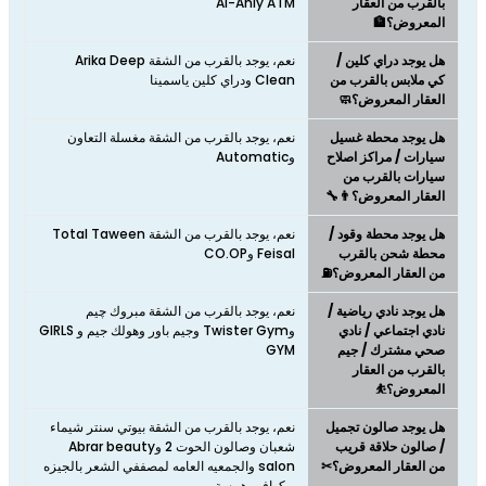
بالقرب من العقار
Al-Ahly ATM
المعروض؟🏦
هل يوجد دراي كلين /
نعم، يوجد بالقرب من الشقة Arika Deep
كي ملابس بالقرب من
Clean ودراي كلين ياسمينا
العقار المعروض؟🧼
هل يوجد محطة غسيل
نعم، يوجد بالقرب من الشقة مغسلة التعاون
سيارات / مراكز اصلاح
وAutomatic
سيارات بالقرب من
العقار المعروض؟👨‍🔧
هل يوجد محطة وقود /
نعم، يوجد بالقرب من الشقة Total Taween
محطة شحن بالقرب
Feisal وCO.OP
من العقار المعروض؟⛽
هل يوجد نادي رياضية /
نعم، يوجد بالقرب من الشقة مبروك چيم
نادي اجتماعي / نادي
وTwister Gym وجيم باور وهولك جيم و GIRLS
صحي مشترك / جيم
GYM
بالقرب من العقار
المعروض؟⛹
هل يوجد صالون تجميل
نعم، يوجد بالقرب من الشقة بيوتي سنتر شيماء
/ صالون حلاقة قريب
شعبان وصالون الحوت 2 وAbrar beauty
من العقار المعروض؟✂
salon والجمعيه العامه لمصففي الشعر بالجيزه
و كوافير همسة