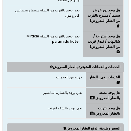
هل يوجد دور عرض
نعم، يوجد بالقرب من الشقه سينما رينيسانس
سينما / مسرح بالقرب
كايرو مول
من العقار المعروض؟
🍿
هل يوجد استراحة /
نعم، يوجد بالقرب من الشقة Miracle
شاليهات / فندق قريب
pyramids hotel
من العقار المعروض؟
🏨
الخدمات والضمانات المتوفرة بالعقار المعروض⚙️
الخدمات_في_العقار
قريبه من الخدمات
🧰
هل يوجد مصعد
نعم، يوجد بالعماره اسانسير
بالعقار المعروض؟🛗
هل يوجد انترنت
نعم، يوجد بالشقه انترنت
بالعقار المعروض؟🛜
السعر وطريفة الدفع للعقار المعروض💲