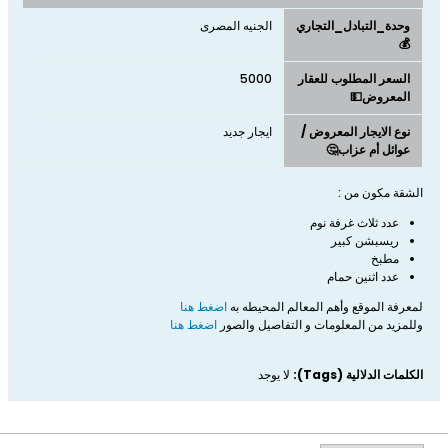
وحدة_التبادل_التجاري
الجنيه المصرى
💰
السعر المطلوب للعقار
5000
المعروض💵
نوع الايجار المعروض /
ايجار جديد
عوائل أم عزاب🤔
الشقة مكون من :
عدد ثلاث غرفة نوم
ريسبشن كبير
مطبخ
عدد اثنين حمام
لمعرفة الموقع وأهم المعالم المحيطه به
اضغط هنا
وللمزيد من المعلومات و التفاصيل والصور
اضغط هنا
الكلمات الدلالية (Tags):
لا يوجد