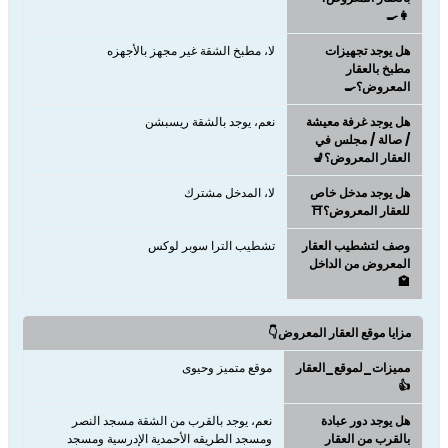
👩‍🍳
هل يوجد تجهيزات
لا، مطبخ الشقة غير مجهز بالأجهزه
مطبخ بالعقار
المعروض؟🍳
هل يوجد غرفة معيشة
نعم، يوجد بالشقة ريسبشن
/ صالة / مجلس في
العقار المعروض؟💺
هل يوجد مدخل خاص
لا، المدخل مشترك
للعقار المعروض؟⛩️
وصف لتشطيب العقار
تشطيب الترا سوبر لوكس
المعروض من الداخل
🏩
مزايا موقع العقار المعروض👇
مميزات_لموقع_العقار
موقع متميز وحيوى
👍
هل يوجد دور عبادة
نعم، يوجد بالقرب من الشقة مسجد النصر
بالقرب من العقار
ومسجد الطريقه الأحمدية الإدرسية ومسجد