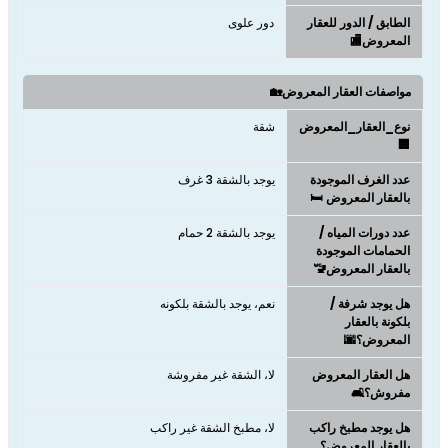
الطابق / الدور للعقار
دور علوى
المعروض🏬
مواصفات العقار المعروض🏡
نوع_العقار_المعروض
شقة
🏢
عدد الغرف الموجودة
يوجد بالشقة 3 غرف
بالعقار المعروض 🛏️
عدد دورات المياه /
يوجد بالشقة 2 حمام
الحمامات الموجودة
بالعقار المعروض🚾
هل يوجد شرفة /
نعم، يوجد بالشقة بلكونه
بلكونة بالعقار
المعروض؟🌆
هل العقار المعروض
لا، الشقة غير مفروشة
مفروش؟🛋️
هل يوجد مطبخ راكب
لا، مطبخ الشقة غير راكب
بالعقار المعروض؟