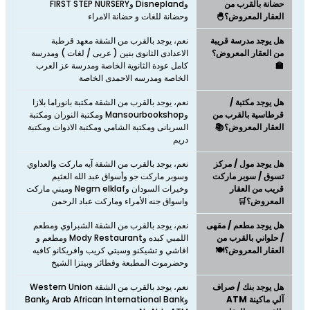
حضانة بالقرب من
وDisnepland وFIRST STEP NURSERY
العقار المعروض؟🐣
وحضانة للغات و حضانة الامراء
هل يوجد مدرسة قريبة
نعم، يوجد بالقرب من الشقة معهد قرطبة
من العقار المعروض؟
الاعدادى الثانوى بنين ( عربى / لغات ) ومدرسة
🏫
كامل عودة الثانوية الخاصة ومدرسة عز العرب
الخاصة ومدرسه الاحمدى الخاصة
هل يوجد مكتبة /
نعم، يوجد بالقرب من الشقة مكتبة بانوراما بلازا
قرطاسية بالقرب من
وMansourbookshop ومكتبة النوران ومكتبة
العقار المعروض؟📚
السريانى ومكتبة الشامي ومكتبة الادوات ومكتبة
دريم
هل يوجد مول / مركز
نعم، يوجد بالقرب من الشقة آيه ماركت والعداوي
تسوق / سوبر ماركت
وسوبر ماركت جو وأسواق عبد الله العثيم
قريب من العقار
وخيرات السودان وNegm elklaf وميني ماركت
المعروض؟🛒
واسواق جنه الأمراء وماركت عباد الرحمن
هل يوجد مطعم / مقهى
نعم، يوجد بالقرب من الشقة الشبراوي ومطعم
/ حلواني بالقرب من
اللمبي كبده وMody Restaurant ومطعم و
العقار المعروض؟🍽️
اقاشي و تشيكنو وسيتي كريب وافريكانو كافيه
وحضرموت المطبعة وفطائر وبيتزا الشيخ
هل يوجد بنك / صراف
نعم، يوجد بالقرب من الشقة Western Union
آلي ماكينة ATM
وArab African International Bank وBank