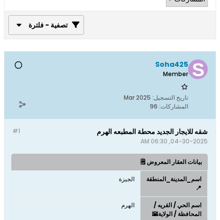
تصفية - فلترة
Soha425
Member
تاريخ التسجيل:
Mar 2025
المشاركات:
96
شقه للايجار الجديد محطة المطبعه الهرم
#1
04-30-2025, 06:30 AM
بيانات العقار المعروض 🗒️
اسم_المدينة_المنطقة
الجيزة
📍
اسم الحي / القريه /
الهرم
المحافظة / الولاية🌇