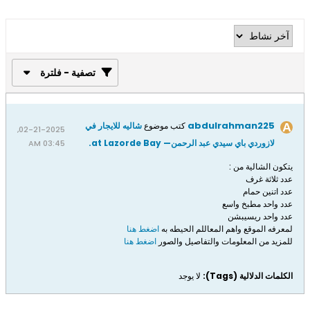
تصفية - فلترة
abdulrahman225
كتب موضوع
شاليه للايجار في
02-21-2025,
لازوردي باي سيدي عبد الرحمن— at Lazorde Bay.
03:45 AM
يتكون الشالية من :
عدد ثلاثة غرف
عدد اتنين حمام
عدد واحد مطبخ واسع
عدد واحد ريسيبشن
لمعرفه الموقع واهم المعاللم الحيطه به
اضغط هنا
للمزيد من المعلومات والتفاصيل والصور
اضغط هنا
الكلمات الدلالية (Tags):
لا يوجد