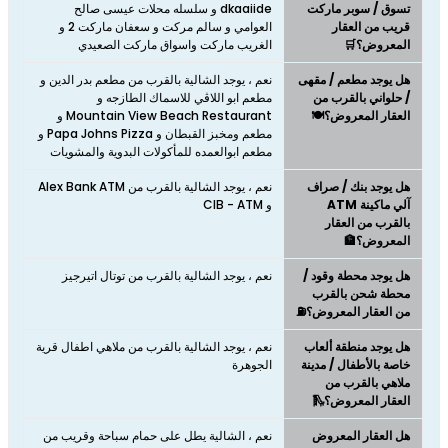
تسوق / سوبر ماركت
dkaaiide و سلسله محلات عيسى صالح
قريب من العقار
العوامي و سالم مركت و سعفان ماركت 2 و
المعروض؟🛒
الغريب ماركت واسواق ماركت الصعيدي
هل يوجد مطعم / مقهى
نعم ، يوجد الشالية بالقرب من مطعم بدر الدين و
/ حلواني بالقرب من
مطعم ابو اللاڤي للاسماك الطازجه و
العقار المعروض؟🍽️
Mountain View Beach Restaurant و
مطعم ومخبز القبطان و Papa Johns Pizza و
مطعم ابوالعمده للمأكولات البدوية والمشويات
هل يوجد بنك / صراف
نعم ، يوجد الشالية بالقرب من Alex Bank ATM
آلي ماكينة ATM
و CIB - ATM
بالقرب من العقار
المعروض؟🏦
هل يوجد محطة وقود /
نعم ، يوجد الشالية بالقرب من توتال اتيرجيز
محطة شحن بالقرب
من العقار المعروض؟⛽
هل يوجد منطقة ألعاب
نعم ، يوجد الشالية بالقرب من ملاهي اطفال قرية
خاصة بالأطفال / مدينة
الجوهرة
ملاهي بالقرب من
العقار المعروض؟🛝
هل العقار المعروض
نعم ، الشالية يطل على حمام سباحة وقريب من