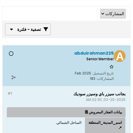
تصفية - فلترة
abdulrahman225
Senior Member
تاريخ التسجيل:
Feb 2025
المشاركات:
183
بجانب سيزر باي وسيزر سوديك
#1
02-20-2025, 02:30 AM
بيانات العقار المعروض 🗒️
اسم_المدينة_المنطقة
الساحل الشمالي
📍