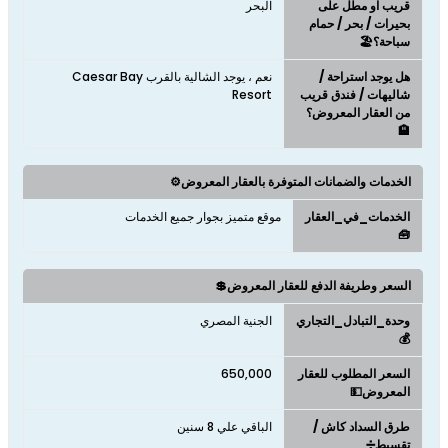
قريب او مطل على
البحر
بحيرات / بحر / حمام
سباحة؟🏖️
هل يوجد استراحة /
نعم ، يوجد الشالية بالقرب Caesar Bay
شاليهات / فندق قريب
Resort
من العقار المعروض؟
🏨
الخدمات والضمانات المتوفرة بالعقار المعروض⚙️
الخدمات_في_العقار
موقع متميز بجوار جميع الخدمات
🧰
السعر وطريفة الدفع للعقار المعروض💲
وحدة_التبادل_التجاري
الجنية المصري
💰
السعر المطلوب للعقار
650,000
المعروض💵
طرق السداد كاش /
الباقي علي 8 سنين
تقسيط➗