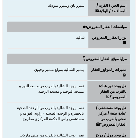
اسم الحي / القريه /
سيزر باي وسيزر سوديك
المحافظة / الولاية🌇
مواصفات العقار المعروض🏡
نوع_العقار_المعروض
شالية
🏢
مزايا موقع العقار المعروض👇
مميزات_لموقع_العقار
يتميز الشالية بموقع متميز وحيوي
👍
هل يوجد دور عبادة
نعم ، يوجد الشالية بالقرب من مسجدالنور و
بالقرب من العقار
مسجد التوحيد و مسجد الرحمة
المعروض؟🕌
هل يوجد مستشفى /
نعم ، يوجد الشالية بالقرب من الوحدة الصحية
عيادة طبية / مركز
بالجفيرة و الوحدة الصحية - زاوية العوامة و
صحي بالقرب من
مستشفي راس الحكمة المركزى مطروح
العقار المعروض؟🏥
هل يوجد مول / مركز
نعم ، يوجد الشالية بالقرب من ميني ماركت