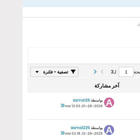
ش
حة
لـ
3
تصفية - فلترة
آخر مشاركة
بواسطة
asma126
01-28-2026, 12:03 AM
بواسطة
asma1225
12-29-2025, 02:18 AM