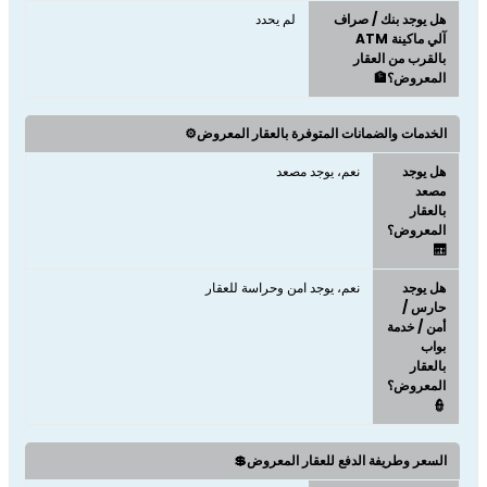
هل يوجد بنك / صراف
لم يحدد
آلي ماكينة ATM
بالقرب من العقار
المعروض؟🏦
الخدمات والضمانات المتوفرة بالعقار المعروض⚙️
هل يوجد
نعم، يوجد مصعد
مصعد
بالعقار
المعروض؟
🛗
هل يوجد
نعم، يوجد امن وحراسة للعقار
حارس /
أمن / خدمة
بواب
بالعقار
المعروض؟
👮
السعر وطريفة الدفع للعقار المعروض💲