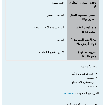
وحدة_التبادل_التجاري
جنيه مصري
💰
السعر المطلوب للعقار
لم يحدد السعر
المعروض💵
مدة الايجار للعقار
لم يحدد مده الايجار للشقة
المعروضة📅
نوع الايجار المعروض /
لم يحدد
عوائل أم عزاب🤔
شروط اضافية /
لا توجد شروط اضافية
ملحوظات📝
الشقة مكونة من :
عدد غرفتين نوم كبار
مطبخ
ريسبشن ثلاث قطع
حمام
للمزيد من المعلومات
اضغط هنا
الكلمات الدلالية (Tags):
لا يوجد