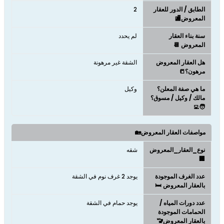
الطابق / الدور للعقار
2
المعروض🏬
سنة بناء العقار
لم يحدد
المعروض 📆
هل العقار المعروض
الشقة غير مرهونة
مرهون؟📒
ما هي صفة المعلن؟
وكيل
مالك / وكيل / مسوق؟
🧑‍💻
مواصفات العقار المعروض🏡
نوع_العقار_المعروض
شقه
🏢
عدد الغرف الموجودة
يوجد 2 غرف نوم في الشقة
بالعقار المعروض 🛏️
عدد دورات المياه /
يوجد حمام في الشقة
الحمامات الموجودة
بالعقار المعروض🚾