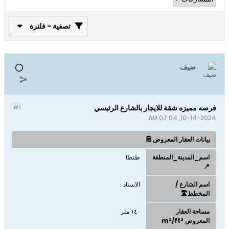
تصفية - فلترة
ضيف
فرصه مميزه شقة للايجار بالشارع الرئيسي
#1
10-14-2024, 07:04 AM
بيانات العقار المعروض 🗒️
اسم_المدينة_المنطقة
طنطا
📍
اسم الشارع /
الاستاد
المخطط🛣️
مساحة العقار
١٤٠ متر
المعروض m²/ft²