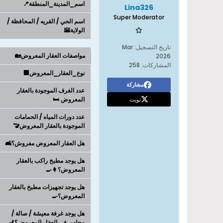
اسم_المدينة_المنطقة📍
Lina326
Super Moderator
اسم الحي / القريه / المحافظة /
الولاية🌇
تاريخ التسجيل:
Mar
مواصفات العقار المعروض🏡
2026
المشاركات:
258
نوع_العقار_المعروض🏢
مشاركة
عدد الغرف الموجودة بالعقار
تويت
المعروض 🛏️
عدد دورات المياه / الحمامات
الموجودة بالعقار المعروض🚾
هل العقار المعروض مفروش؟🛋️
هل يوجد مطبخ راكب بالعقار
المعروض؟👩‍🍳
هل يوجد تجهيزات مطبخ بالعقار
المعروض؟🍳
هل يوجد غرفة معيشة / صالة /
مجلس في العقار المعروض؟💺