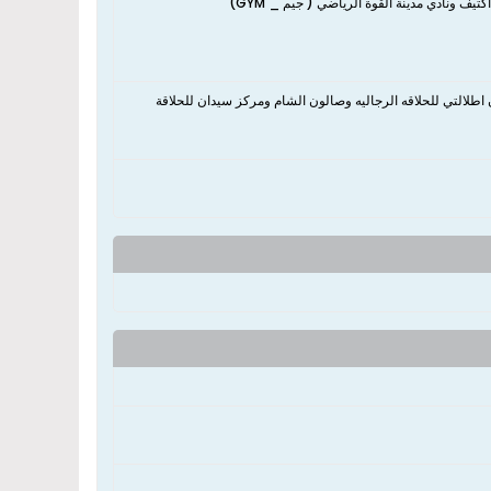
ف ونادي مدينة القوة الرياضي ( جيم _ GYM)
طلالتي للحلاقه الرجاليه وصالون الشام ومركز سيدان للحلاقة