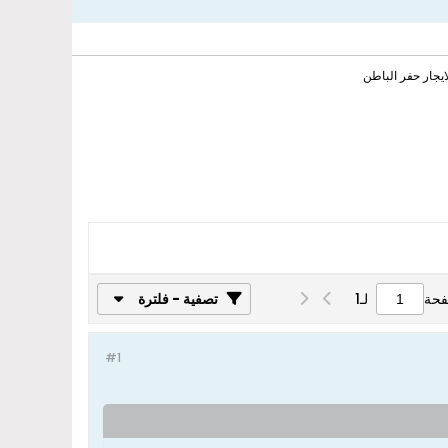
ايجار حفر الباطن
فحة
لـ
1
تصفية - فلترة
#1