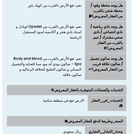
هل يوجد محطة وقود /
نعم، تقع الأرض بالقرب من كويك باور
محطة شحن بالقرب
من العقار المعروض؟⛽
هل يوجد نادي رياضية /
نعم، تقع الأرض بالقرب من Opadel اوبادل و
نادي اجتماعي / نادي
استاد نادي هجر و أﻛﺎدﯾﻣﯾﺔ اﺳود اﻟﻣﺳﺗﻘﺑل
صحي مشترك / جيم
اﻟرﯾﺎﺿﯾﺔ
بالقرب من العقار
المعروض؟⛹
هل يوجد صالون تجميل
نعم، تقع الأرض بالقرب من Body and Mood
/ صالون حلاقة قريب
Spa – صالون بودي آند مود سبا للعناية والتجميل
من العقار المعروض؟✂
النسائي و صالون الخليج للحلاقه الرجاليه و
صالون حلاقه
الخدمات والضمانات المتوفرة بالعقار المعروض⚙️
الخدمات_في_العقار
الارض تقع في منطقة سكنية
🧰
السعر وطريفة الدفع للعقار المعروض💲
وحدة_التبادل_التجاري
ريال سعودي