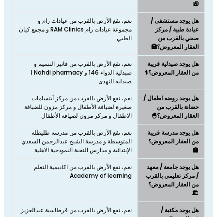
🚉
هل يوجد مستشفى /
نعم، تقع الأرض بالقرب من عيادات رام و
عيادة طبية / مركز
مجموعة عيادات رام RAM Clinics و مجمع كيان
صحي بالقرب من
الطبي
العقار المعروض؟🏥
هل يوجد صيدلية قريبة
نعم، تقع الأرض بالقرب من فانير النسيم و
من العقار المعروض؟⚕️
صيدلية الدواء 146 و Nahdi pharmacy |
صيدليه النهدى
هل يوجد روضه اطفال /
نعم، تقع الأرض بالقرب من مركز أبتسامات
حضانة بالقرب من
صغيرة لضيافة الأطفال و مركز مزون للضيافة
العقار المعروض؟🐣
الاطفال و مركز مزون لضيافة الأطفال
هل يوجد مدرسة قريبة
نعم، تقع الأرض بالقرب من مدرسة طليطلة
من العقار المعروض؟
المتوسطة و مدرسة الشيخ عبدالرحمن السعدي
🏫
الإبتدائية و مدارس النخبة النموذجية الاهلية
هل يوجد جامعة / معهد
نعم، تقع الأرض بالقرب من اكاديمية التعلم
/ مركز تعليمي بالقرب
Academy of learning
من العقار المعروض؟
🏛️
هل يوجد مكتبة /
نعم، تقع الأرض بالقرب من قرطاسية عبدالعزيز