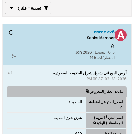
تصفية - فلترة
asma226
Senior Member
تاريخ التسجيل:
Jan 2026
المشاركات:
169
أرض للبيع في شرق شرق الحديقه السعوديه
#1
02-23-2026, 09:37 PM
بيانات العقار المعروض 🗒️
اسم_المدينة_المنطقة
السعودية
📍
اسم الحي / القريه /
شرق شرق الحديقه
المحافظة / الولاية🌇
مساحة العقار
420 متر