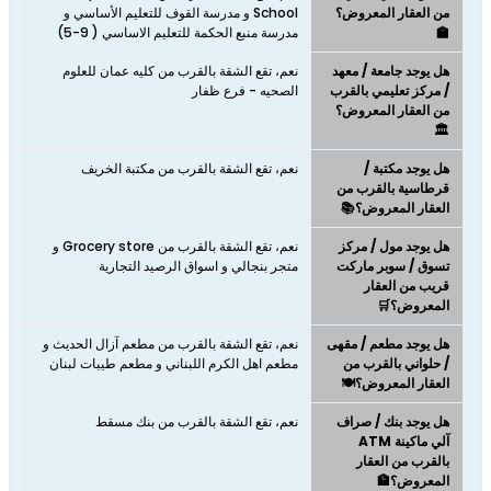
من العقار المعروض؟
School و مدرسة القوف للتعليم الأساسي و
🏫
مدرسة منبع الحكمة للتعليم الاساسي ( 9-5)
هل يوجد جامعة / معهد
نعم، تقع الشقة بالقرب من كليه عمان للعلوم
/ مركز تعليمي بالقرب
الصحيه - فرع ظفار
من العقار المعروض؟
🏛️
هل يوجد مكتبة /
نعم، تقع الشقة بالقرب من مكتبة الخريف
قرطاسية بالقرب من
العقار المعروض؟📚
هل يوجد مول / مركز
نعم، تقع الشقة بالقرب من Grocery store و
تسوق / سوبر ماركت
متجر بنجالي و اسواق الرصيد التجارية
قريب من العقار
المعروض؟🛒
هل يوجد مطعم / مقهى
نعم، تقع الشقة بالقرب من مطعم آزال الحديث و
/ حلواني بالقرب من
مطعم اهل الكرم اللبناني و مطعم طيبات لبنان
العقار المعروض؟🍽️
هل يوجد بنك / صراف
نعم، تقع الشقة بالقرب من بنك مسقط
آلي ماكينة ATM
بالقرب من العقار
المعروض؟🏦