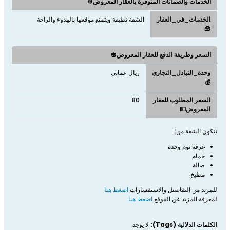
الخدمات والضمانات المتوفرة بالعقار المعروض⚙️
الخدمات_في_العقار
الشقة نظيفة ويتمتع موقعها بالهدوء والراحة
🧰
السعر وطريفة الدفع للعقار المعروض💲
وحدة_التبادل_التجاري
ريال عماني
💰
السعر المطلوب للعقار
80
المعروض💵
تتكون الشقة من:
غرفة نوم وحدة
حمام
صالة
مطبخ
للمزيد من التفاصيل والاستفسارات
اضغط هنا
لمعرفة المزيد عن الموقع
اضغط هنا
الكلمات الدلالية (Tags):
لا يوجد