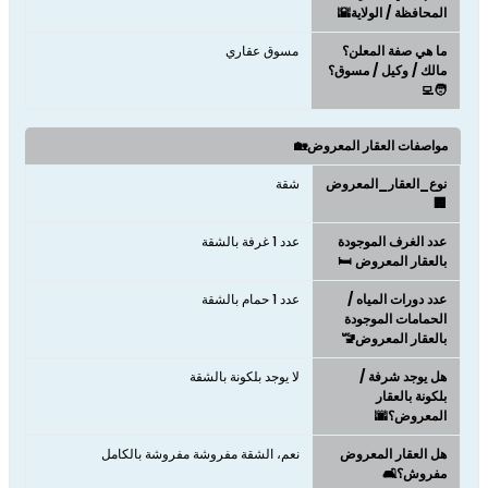
المحافظة / الولاية🌇
ما هي صفة المعلن؟
مسوق عقاري
مالك / وكيل / مسوق؟
🧑‍💻
مواصفات العقار المعروض🏡
نوع_العقار_المعروض
شقة
🏢
عدد الغرف الموجودة
عدد 1 غرفة بالشقة
بالعقار المعروض 🛏️
عدد دورات المياه /
عدد 1 حمام بالشقة
الحمامات الموجودة
بالعقار المعروض🚾
هل يوجد شرفة /
لا يوجد بلكونة بالشقة
بلكونة بالعقار
المعروض؟🌆
هل العقار المعروض
نعم، الشقة مفروشة مفروشة بالكامل
مفروش؟🛋️