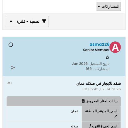
تصفية - فلترة
asma226
Senior Member
تاريخ التسجيل:
Jan 2026
المشاركات:
169
شقه للايجار في صلاله عمان
#1
02-14-2026, 05:45 PM
بيانات العقار المعروض 🗒️
اسم_المدينة_المنطقة
عمان
📍
اسم الحي / القريه /
صلالة