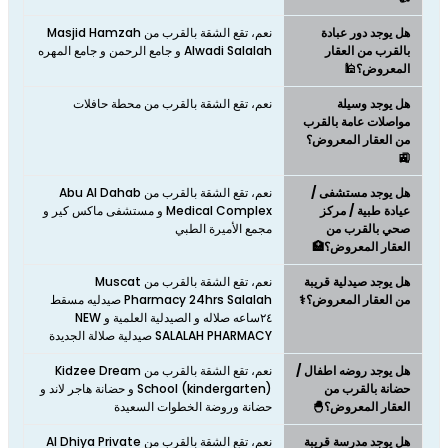
هل يوجد دور عبادة
نعم، تقع الشقة بالقرب من Masjid Hamzah
بالقرب من العقار
Alwadi Salalah و جامع الرحمن و جامع المهره
المعروض؟🕌
هل يوجد وسيلة
نعم، تقع الشقة بالقرب من محطة حافلات
مواصلات عامة بالقرب
من العقار المعروض؟
🚉
هل يوجد مستشفى /
نعم، تقع الشقة بالقرب من Abu Al Dahab
عيادة طبية / مركز
Medical Complex و مستشفى ماكس كير و
صحي بالقرب من
مجمع الأميرة الطبي
العقار المعروض؟🏥
هل يوجد صيدلية قريبة
نعم، تقع الشقة بالقرب من Muscat
من العقار المعروض؟⚕️
Pharmacy 24hrs Salalah صيدليه مسقط
٢٤ساعه صلاله و الصيدلية العلمية و NEW
SALALAH PHARMACY صيدلية صلالة الجديدة
هل يوجد روضه اطفال /
نعم، تقع الشقة بالقرب من Kidzee Dream
حضانة بالقرب من
School (kindergarten) و حضانة هاجر لاند و
العقار المعروض؟🐣
حضانة وروضة الخطوات السعيدة
هل يوجد مدرسة قريبة
نعم، تقع الشقة بالقرب من Al Dhiya Private