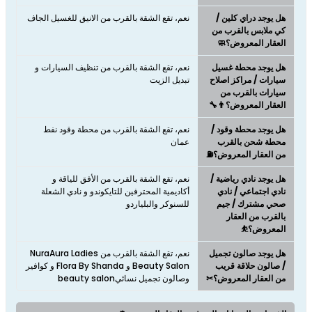
هل يوجد دراي كلين /
نعم، تقع الشقة بالقرب من الانيق للغسيل الجاف
كي ملابس بالقرب من
العقار المعروض؟🧼
هل يوجد محطة غسيل
نعم، تقع الشقة بالقرب من تنظيف السيارات و
سيارات / مراكز اصلاح
تبديل الزيت
سيارات بالقرب من
العقار المعروض؟👨‍🔧
هل يوجد محطة وقود /
نعم، تقع الشقة بالقرب من محطة وقود نفط
محطة شحن بالقرب
عمان
من العقار المعروض؟⛽
هل يوجد نادي رياضية /
نعم، تقع الشقة بالقرب من الأفق للياقة و
نادي اجتماعي / نادي
أكاديمية المحترفين للتايكوندو و نادي الشعلة
صحي مشترك / جيم
للسنوكر والبلياردو
بالقرب من العقار
المعروض؟⛹
هل يوجد صالون تجميل
نعم، تقع الشقة بالقرب من NuraAura Ladies
/ صالون حلاقة قريب
Beauty Salon و Flora By Shanda و كوافير
من العقار المعروض؟✂
وصالون تجميل نسائيbeauty salon