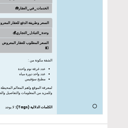
الخدمات_في_العقار🧰
السعر وطريفة الدفع للعقار المعر
وحدة_التبادل_التجاري💰
السعر المطلوب للعقار المعروض
💵
الشقة مكونة من :
عدد غرفة نوم واحدة
عدد واحد دورة مياه
مطبخ سؤفيس
لمعرفة الموقع واهم المعالم المحيطة 
وللمزيد من المعلومات والتفاصيل وال
الكلمات الدلالية (Tags):
لا يوجد