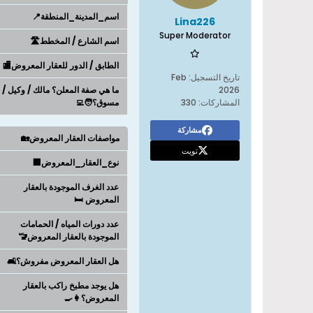
اسم_المدينة_المنطقة📍
Lina226
Super Moderator
اسم الشارع / المخطط🛣️
الطابق / الدور للعقار المعروض🏬
تاريخ التسجيل:
Feb
2026
ما هي صفة المعلن؟ مالك / وكيل /
المشاركات:
330
مسوق؟🧑‍💻
مشاركة
مواصفات العقار المعروض🏡
تويت
نوع_العقار_المعروض🏢
عدد الغرف الموجودة بالعقار
المعروض 🛏️
عدد دورات المياه / الحمامات
الموجودة بالعقار المعروض🚾
هل العقار المعروض مفروش؟🛋️
هل يوجد مطبخ راكب بالعقار
المعروض؟👩‍🍳