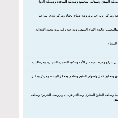
دلية النهدي وصيدلية المجتمع وصيدلية المتحدة وصيدلية الدواء
علا ومركز رؤية أجيال وروضة صناع الحياة ومركز شذى البراعم
مطلب وثانوية الامام البيهقي ومدرسة رقية بنت محمد الابتدائية
للنساء
 بن سراج وقرطاسية حبر الأمة ومكتبة المحبرة الحجازية وقرطاسية
واسواق ومخابز عادل واسواق العثيم ومتاجر ومخابز الوسام ومركز ومخبز
يف ألما ومطعم الخليج البخاري ومطاعم هرمان وبروست الجزيرة ومطعم
ندي