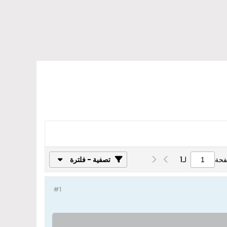
فحة
لـ
1
تصفية - فلترة
#1