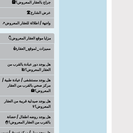
جراج بالعقار المعروض؟🅿️
عرض الشارع🛣️
واجهة / اطلالة للعقار المعروض↗️
مزايا موقع العقار المعروض👇
مميزات_لموقع_العقار👍
هل يوجد دور عبادة بالقرب من
العقار المعروض؟🕌
هل يوجد مستشفى / عيادة طبية /
مركز صحي بالقرب من العقار
المعروض؟🏥
هل يوجد صيدلية قريبة من العقار
المعروض؟⚕️
هل يوجد روضه اطفال / حضانة
بالقرب من العقار المعروض؟🐣
هل يوجد مول / مركز تسوق / سوبر