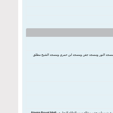
له ومسجد النور ومسجد جفن ومسجد ابن حمري ومسجد الشيخ مطلق
جفن وبقالة سمو العائلة التجارية وAlaqiq Royal Mall