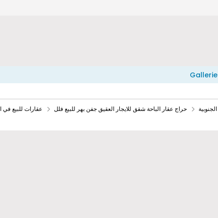
Gallerie
لجنوبية
حراج عقار الباحة شقق للايجار العقيق جفن بهر للبيع فلل
عقارات للبيع في ا