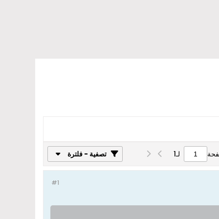
فحة
لـ
1
تصفية - فلترة
#1