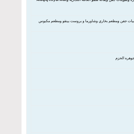
R ومطاعم نكهة الشواية ومطعم شعبيات جفن ومطعم بخاري وشاورما و بروست بينقو ومطعم مكبوس
جوهره الحزم