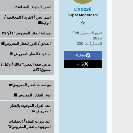
اسم_المدينة_المنطقة📍
Lina226
Super Moderator
اسم الحي / القريه / المحافظة /
الولاية🌇
تاريخ التسجيل:
Feb
مساحة العقار المعروض m²/ft²
2026
المشاركات:
330
الطابق / الدور للعقار المعروض🏬
سنة بناء العقار المعروض 📆
مشاركة
تويت
ما هي صفة المعلن؟ مالك / وكيل /
مسوق؟🧑‍💻
مواصفات العقار المعروض🏡
نوع_العقار_المعروض🏢
عدد الغرف الموجودة بالعقار
المعروض 🛏️
عدد دورات المياه / الحمامات
الموجودة بالعقار المعروض🚾