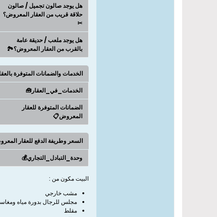
هل يوجد صالون تجميل / صالون
حلاقة قريب من العقار المعروض؟
✂
هل يوجد ملعب / حديقة عامة
بالقرب من العقار المعروض؟🏞️
الخدمات والضمانات المتوفرة بالعق
الخدمات_في_العقار🧰
الضمانات المتوفرة للعقار
المعروض📋
السعر وطريفة الدفع للعقار المعر
وحدة_التبادل_التجاري💰
البيت مكون من :
مشب خارجي
مجلس للرجال بدورة مياه ومغاس
مقلط