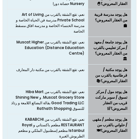
العقار المعروض؟🐣
Nursery حضانة دورا
هل يوجد مدرسة قريبة
نعم، تقع الشقة بالقرب من Art of Living
من العقار المعروض؟
Private School مدرسة فن الحياة الخاصة و
🏫
مدرسة الخنساء الخاصة و مدرسة افاق مسقط
الخاصة
هل يوجد جامعة / معهد
نعم، تقع الشقة بالقرب من Muscat Higher
/ مركز تعليمي بالقرب
Education (Distance Education
من العقار المعروض؟
Centre)
🏛️
هل يوجد مكتبة /
نعم، تقع الشقة بالقرب من مكتبة دار المعارف
قرطاسية بالقرب من
العقار المعروض؟📚
هل يوجد مول / مركز
نعم، تقع الشقة بالقرب من Hiba Mart
تسوق / سوبر ماركت
Muscat Grocery Store. و Shining New
قريب من العقار
Good Trading LLC بقالة البضائع اللامعة و رذاذ
المعروض؟🛒
للتسوق Rathath Shopping
هل يوجد مطعم / مقهى
نعم، تقع الشقة بالقرب من KABABCHI
/ حلواني بالقرب من
RESTAURANT مطعم باكستاني و Royal
العقار المعروض؟🍽️
Istanbul مطعم إسطنبول الملكي و مطعم
الطربوش الغبرة