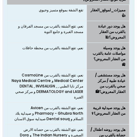
مميزات_لموقع_العقار
تقع الشقة بموقع متميز وحيوي
👍
هل يوجد دور عبادة
نعم، تقع الشقة بالقرب من مسجد الفرقان و
بالقرب من العقار
مسجد الغبرة و جامع التوبة
المعروض؟🕌
هل يوجد وسيلة
نعم، تقع الشقة بالقرب من محطة حافلات
مواصلات عامة بالقرب
من العقار المعروض؟
🚉
هل يوجد مستشفى /
نعم، تقع الشقة بالقرب من CosmoLine
عيادة طبية / مركز
Medical Center و Naya Medical Centre
صحي بالقرب من
مركز نايا الطبي , DENTAL , INVISALIGN ,
العقار المعروض؟🏥
DERMATOLOGY and LASER و مركز صحي
الغبرة
هل يوجد صيدلية قريبة
نعم، تقع الشقة بالقرب من Avicen
من العقار المعروض؟⚕️
Pharmacy - Ghubra North و صيدلية بلاد
السلام و Dental souq صيدلية سوق الاسنان
هل يوجد روضه اطفال /
نعم، تقع الشقة بالقرب من حضانة الارض
حضانة بالقرب من
الصغيرة و The Indian Nursery و Dora