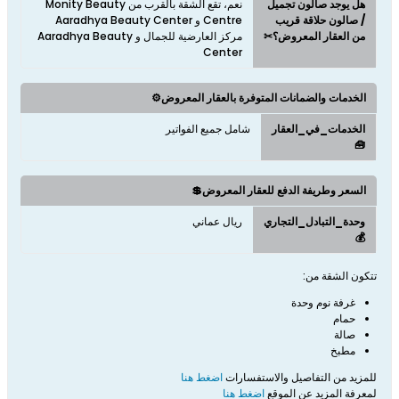
هل يوجد صالون تجميل
نعم، تقع الشقة بالقرب من Monity Beauty
/ صالون حلاقة قريب
Centre و Aaradhya Beauty Center
من العقار المعروض؟✂
مركز العارضية للجمال و Aaradhya Beauty
Center
الخدمات والضمانات المتوفرة بالعقار المعروض⚙️
الخدمات_في_العقار
شامل جميع الفواتير
🧰
السعر وطريفة الدفع للعقار المعروض💲
وحدة_التبادل_التجاري
ريال عماني
💰
تتكون الشقة من:
غرفة نوم وحدة
حمام
صالة
مطبخ
للمزيد من التفاصيل والاستفسارات
اضغط هنا
لمعرفة المزيد عن الموقع
اضغط هنا