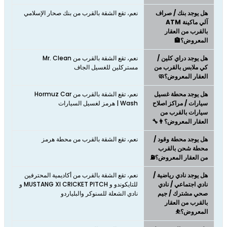
هل يوجد بنك / صراف
نعم، تقع الشقة بالقرب من بنك صحار الإسلامي
آلي ماكينة ATM
بالقرب من العقار
المعروض؟🏦
هل يوجد دراي كلين /
نعم، تقع الشقة بالقرب من Mr. Clean
كي ملابس بالقرب من
مستركلين للغسيل الجاف
العقار المعروض؟🧼
هل يوجد محطة غسيل
نعم، تقع الشقة بالقرب من Hormuz Car
سيارات / مراكز اصلاح
Wash | هرمز لغسيل السيارات
سيارات بالقرب من
العقار المعروض؟👨‍🔧
هل يوجد محطة وقود /
نعم، تقع الشقة بالقرب من محطة هرمز
محطة شحن بالقرب
من العقار المعروض؟⛽
هل يوجد نادي رياضية /
نعم، تقع الشقة بالقرب من أكاديمية المحترفين
نادي اجتماعي / نادي
للتايكوندو و MUSTANG XI CRICKET PITCH و
صحي مشترك / جيم
نادي الشعلة للسنوكر والبلياردو
بالقرب من العقار
المعروض؟⛹