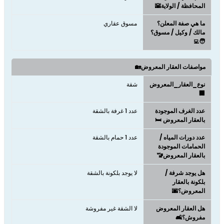
المحافظة / الولاية🌇
ما هي صفة المعلن؟
مسوق عقاري
مالك / وكيل / مسوق؟
🧑‍💻
مواصفات العقار المعروض🏡
نوع_العقار_المعروض
شقة
🏢
عدد الغرف الموجودة
عدد 1 غرفة بالشقة
بالعقار المعروض 🛏️
عدد دورات المياه /
عدد 1 حمام بالشقة
الحمامات الموجودة
بالعقار المعروض🚾
هل يوجد شرفة /
لا يوجد بلكونة بالشقة
بلكونة بالعقار
المعروض؟🌆
هل العقار المعروض
لا الشقة غير مفروشة
مفروش؟🛋️