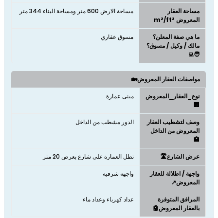
مساحة العقار
مساحة الارض 600 متر ومساحة البناء 344 متر
المعروض m²/ft²
ما هي صفة المعلن؟
مسوق عقاري
مالك / وكيل / مسوق؟
🧑‍💻
مواصفات العقار المعروض🏡
نوع_العقار_المعروض
مبنى عمارة
🏢
وصف لتشطيب العقار
الدور مشطب من الداخل
المعروض من الداخل
🏩
عرض الشارع🛣️
تطل العمارة على شارع بعرض 20 متر
واجهة / اطلالة للعقار
واجهة شرقية
المعروض↗️
المرافق المتوفرة
عداد كهرباء وعداد ماء
بالعقار المعروض🤖