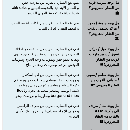
هل يوجد مدرسة قريبة
نعم، تقع العمارة بالقرب من مدرسة جفن
من العقار المعروض؟
واللحيان الابتدائية والمتوسطة بنين وابتدائية نائلة
🏫
بنت الفرافصة لتحفيظ القرآن الكريم
هل يوجد جامعة / معهد
نعم، تقع العمارة بالقرب من الكلية التقنية للبنات
/ مركز تعليمي بالقرب
والمعهد التقني العالي للبنات
من العقار المعروض؟
🏛️
هل يوجد مول / مركز
نعم، تقع العمارة بالقرب من بقالة سمو العائلة
تسوق / سوبر ماركت
التجارية والراية وتموينات جفن وبقالة بن ضاوي
قريب من العقار
وبقالة سمو جفن وتموينات واحة الحزم وتموينات
المعروض؟🛒
التوفيق الراقي وتموينات ومخابز التاج
هل يوجد مطعم / مقهى
نعم، تقع العمارة بالقرب من لذيذ اسكندر
/ حلواني بالقرب من
وبروست الصفا ومطعم شعبيات جفن ومطاعم
العقار المعروض؟🍽️
نكهة الشواية ومطعم مكبوس زمان ومطعم
شيف الوليمة ومطعم شعبيات الحزم وRust
burger and fries وشاورما و بروست بينقو
هل يوجد بنك / صراف
نعم، تقع العمارة بالقرب من صراف الراجحي
آلي ماكينة ATM
وصراف الإنماء وصراف الرياض والبنك الأهلي
بالقرب من العقار
التجاري
المعروض؟🏦