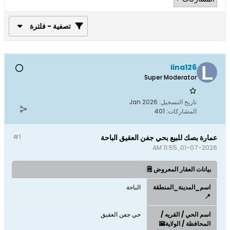
تصفية - فلترة
lina126
Super Moderator
تاريخ التسجيل:
Jan 2026
المشاركات:
401
عمارة بصك للبيع بحي جفن العقيق الباحة
#1
01-07-2026, 11:55 AM
بيانات العقار المعروض 🗒️
اسم_المدينة_المنطقة
الباحة
📍
اسم الحي / القريه /
حي جفن العقيق
المحافظة / الولاية🌇