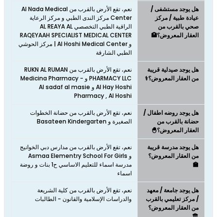
هل يوجد مستشفى /
نعم، تقع الأرض بالقرب من Al Nada Medical
عيادة طبية / مركز
Center مركز الندى الطبي و مركز الرعاية
صحي بالقرب من
الراقية الطبي التخصصي AL REAYA AL
العقار المعروض؟🏥
RAQEYAAH SPECIALIST MEDICAL CENTER
و Al Hoshi Medical Center | مركز الحوشي
الطبي الشارقة
هل يوجد صيدلية قريبة
نعم، تقع الأرض بالقرب من RUKN AL RUMAN
من العقار المعروض؟⚕️
PHARMACY LLC و Medicina Pharmacy -
Al Hay Hoshi و Al sadaf al masie
Pharmacy , Al Hoshi
هل يوجد روضه اطفال /
نعم، تقع الأرض بالقرب من حضانة الخطوات
حضانة بالقرب من
الصغيرة و Basateen Kindergarten
العقار المعروض؟🐣
هل يوجد مدرسة قريبة
نعم، تقع الأرض بالقرب من مدارس دبي الخوانيج
من العقار المعروض؟
و Asmaa Elementry School For Girls
🏫
مدرسة اسماء للتعليم الاساسي ح1 بنات و روضة
اسماء
هل يوجد جامعة / معهد
نعم، تقع الأرض بالقرب من كلية الشريعة
/ مركز تعليمي بالقرب
والدراسات الإسلامية والقانون - الطالبات
من العقار المعروض؟
🏛️