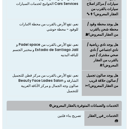
سيارات / مراكز اصلاح
Cars Services الخوانيج لخدمات السيارات
سيارات بالقرب من
العقار المعروض؟👨‍🔧
هل يوجد محطة وقود /
نعم، تقع الأرض بالقرب من محطة الامارات
محطة شحن بالقرب
للوقود - محطة حوشي
من العقار المعروض؟⛽
هل يوجد نادي رياضية /
نعم، تقع الأرض بالقرب من Padel space و
نادي اجتماعي / نادي
Estadio de Santiago Jalil و مختبر الجسم
صحي مشترك / جيم
للياقه البدنيه
بالقرب من العقار
المعروض؟⛹
هل يوجد صالون تجميل
نعم، تقع الأرض بالقرب من مركز قطن للتجميل
/ صالون حلاقة قريب
الشارقة و Beauty Face Ladies Salon
من العقار المعروض؟✂
صالون وجه الجمال و مركز الأناقة العربية
للتجميل
الخدمات والضمانات المتوفرة بالعقار المعروض⚙️
الخدمات_في_العقار
تصريح بناء فلتين
🧰