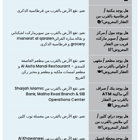
هل يوجد مكتبة /
نعم، تقع الأرض بالقرب من قرطاسية الذكرى
قرطاسية بالقرب من
العقار المعروض؟📚
هل يوجد مول / مركز
نعم، تقع الأرض بالقرب من سوبرماركت اشكناني
تسوق / سوبر ماركت
و بقالة منارة القرائنmanarat al qaraien
قريب من العقار
grocery و قرطاسية الذكرى
المعروض؟🛒
هل يوجد مطعم / مقهى
نعم، تقع الأرض بالقرب من مطعم العاصفة
/ حلواني بالقرب من
للمندي - Al Asifa Mandi Restaurant و
العقار المعروض؟🍽️
مطعم لمسات ملكيه و مطعم و مخبز ركن
الفريج
هل يوجد بنك / صراف
نعم، تقع الأرض بالقرب من Sharjah Islamic
آلي ماكينة ATM
Bank, Maliha Road Branch & SIB
بالقرب من العقار
Operations Center
المعروض؟🏦
هل يوجد دراي كلين /
نعم، تقع الأرض بالقرب من مغسلة توب كلين
كي ملابس بالقرب من
العقار المعروض؟🧼
هل يوجد محطة غسيل
نعم، تقع الأرض بالقرب من Al Khawaneej