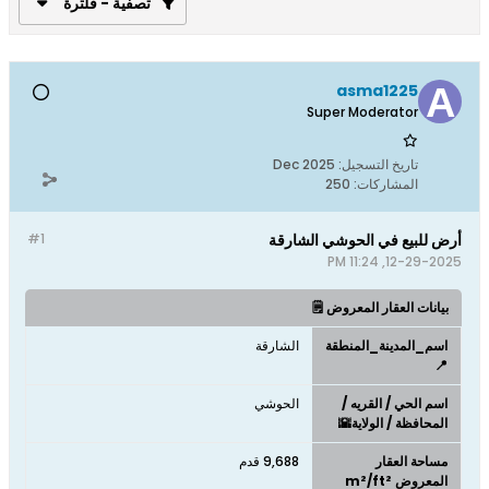
تصفية - فلترة
asma1225
Super Moderator
تاريخ التسجيل:
Dec 2025
المشاركات:
250
أرض للبيع في الحوشي الشارقة
#1
12-29-2025, 11:24 PM
بيانات العقار المعروض 🗒️
اسم_المدينة_المنطقة
الشارقة
📍
اسم الحي / القريه /
الحوشي
المحافظة / الولاية🌇
مساحة العقار
9,688 قدم
المعروض m²/ft²