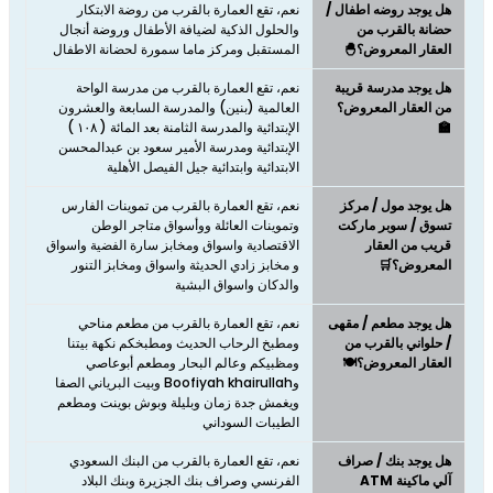
هل يوجد روضه اطفال /
نعم، تقع العمارة بالقرب من روضة الابتكار
حضانة بالقرب من
والحلول الذكية لضيافة الأطفال وروضة أنجال
العقار المعروض؟🐣
المستقبل ومركز ماما سمورة لحضانة الاطفال
هل يوجد مدرسة قريبة
نعم، تقع العمارة بالقرب من مدرسة الواحة
من العقار المعروض؟
العالمية (بنين) والمدرسة السابعة والعشرون
🏫
الإبتدائية والمدرسة الثامنة بعد المائة ( ١٠٨ )
الإبتدائية ومدرسة الأمير سعود بن عبدالمحسن
الابتدائية وابتدائية جيل الفيصل الأهلية
هل يوجد مول / مركز
نعم، ​​​​​​​تقع العمارة بالقرب من تموينات الفارس
تسوق / سوبر ماركت
وتموينات العائلة ووأسواق متاجر الوطن
قريب من العقار
الاقتصادية واسواق ومخابز سارة الفضية واسواق
المعروض؟🛒
و مخابز زادي الحديثة واسواق ومخابز التنور
والدكان واسواق البشية
هل يوجد مطعم / مقهى
نعم، ​​​​​​​تقع العمارة بالقرب من مطعم مناحي
/ حلواني بالقرب من
ومطبخ الرحاب الحديث ومطبخكم نكهة بيتنا
العقار المعروض؟🍽️
ومظبيكم وعالم البحار ومطعم أبوعاصي
وBoofiyah khairullah وبيت البرياني الصفا
ويغمش جدة زمان وبليلة وبوش بوينت ومطعم
الطيبات السوداني
هل يوجد بنك / صراف
نعم، تقع العمارة بالقرب من البنك السعودي
آلي ماكينة ATM
الفرنسي وصراف بنك الجزيرة وبنك البلاد