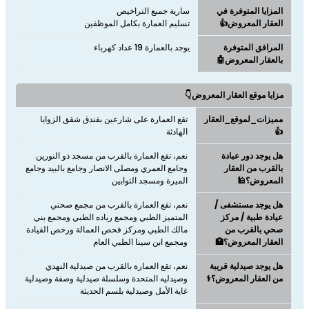
المزايا المتوفرة في
العقار المعروض👍
تسليم العمارة بكامل الموظفين
المرافق المتوفرة
يوجد بالعمارة 19 عداد كهرباء
بالعقار المعروض🤖
مزايا موقع العقار المعروض👇
مميزات_لموقع_العقار
تقع العمارة على شارعين بفندق شقق الزوايا
👍
الهادئة
هل يوجد دور عبادة
نعم، تقع العمارة بالقرب من مسجد ذو النورين
بالقرب من العقار
وجامع العمري ومصلى الانصار وجامع بالبيد وجامع
المعروض؟🕌
الميرة ومسجد التوابين
هل يوجد مستشفى /
نعم، تقع العمارة بالقرب من مجمع صحتي
عيادة طبية / مركز
المتميز الطبي ومجمع رياده الطبي ومجمع بني
صحي بالقرب من
مالك الطبي ومركز فحص العمالة ورخص القيادة
العقار المعروض؟🏥
ومجمع ابن سينا الطبي العام
هل يوجد صيدلية قريبة
نعم، تقع العمارة بالقرب من صيدلية النهدي
من العقار المعروض؟⚕️
وصيدليه المتحدة وسلسلة صيدلية وصفة وصيدلية
غاية الأمل وصيدلية بلسم الحديثة