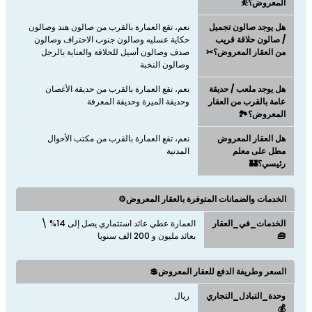
المعروض؟⛹
هل يوجد صالون تجميل
نعم، تقع العمارة بالقرب من صالون هند وصالون
/ صالون حلاقة قريب
حكاية عسليه وصالون جنوب الاحتراف وصالون
من العقار المعروض؟✂
صدف وصالون أسيل للحلاقة والعناية بالرجل
وصالون النخبة
هل يوجد ملعب / حديقة
نعم، تقع العمارة بالقرب من حديقة الأغصان
عامة بالقرب من العقار
وحديقة الميرة وحديقة المعرفة
المعروض؟🏞️
هل العقار المعروض
نعم، تقع العمارة بالقرب من مكتب الأحوال
مطل على معلم
المدنية
رئيسي؟🏰
الخدمات والضمانات المتوفرة بالعقار المعروض⚙️
الخدمات_في_العقار
العمارة عطي عائد استثماري يصل إلى 14% \
🧰
بعائد مليون و 200 الف سنويا
السعر وطريفة الدفع للعقار المعروض💲
وحدة_التبادل_التجاري
ريال
💰