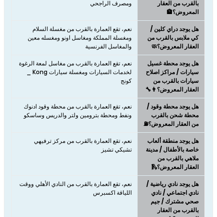
بالقرب من العقار
ومصرف الراجحي
المعروض؟🏦
هل يوجد دراي كلين /
نعم، تقع العمارة بالقرب من مغسلة السلام
كي ملابس بالقرب من
ومغسلة المملكة ومغاسل اونو ومغسله معين
العقار المعروض؟🧼
والمغاسل الفرنسية
هل يوجد محطة غسيل
نعم، تقع العمارة بالقرب من مغاسل لمعة الرغوة
سيارات / مراكز اصلاح
لخدمات السيارات ومغسلة سيارات Kong _
سيارات بالقرب من
كونج
العقار المعروض؟👨‍🔧
هل يوجد محطة وقود /
نعم، تقع العمارة بالقرب من محطة وقود ادنوك
محطة شحن بالقرب
ونفط ومحطة بترومين ولتر والدريس وساسكو
من العقار المعروض؟⛽
هل يوجد منطقة ألعاب
نعم، تقع العمارة بالقرب من مركز ترفيهي
خاصة بالأطفال / مدينة
تشيكي تشيز
ملاهي بالقرب من
العقار المعروض؟🛝
هل يوجد نادي رياضية /
نعم، تقع العمارة بالقرب من النادي الأهلي ووقت
نادي اجتماعي / نادي
اللياقة اكسبرس
صحي مشترك / جيم
بالقرب من العقار