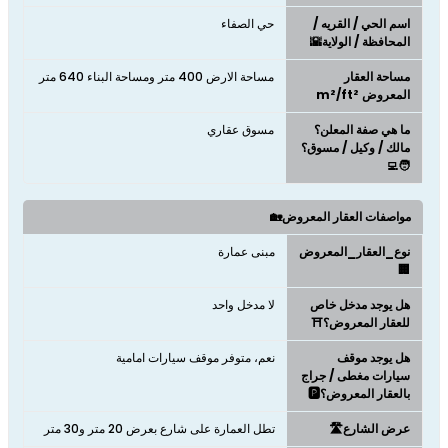
اسم الحي / القريه /
حي الصفاء
المحافظة / الولاية🌇
مساحة العقار
مساحة الارض 400 متر ومساحة البناء 640 متر
المعروض m²/ft²
ما هي صفة المعلن؟
مسوق عقاري
مالك / وكيل / مسوق؟
🧑‍💻
مواصفات العقار المعروض🏡
نوع_العقار_المعروض
مبنى عمارة
🏢
هل يوجد مدخل خاص
لا مدخل واحد
للعقار المعروض؟⛩️
هل يوجد موقف
نعم، متوفر موقف سيارات امامية
سيارات مغطى / جراج
بالعقار المعروض؟🅿️
عرض الشارع🛣️
تطل العمارة على شارع بعرض 20 متر و30 متر