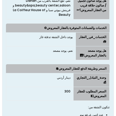
هل يوجد صالون تجميل
نعم، تقع الشقة بالقرب من Danah
/ صالون حلاقة قريب
beauty&spa,beauty center,saloon و
من العقار المعروض؟✂
فرينش بيوتي سبا و La Coiffeur House of
Beauty
الخدمات والضمانات المتوفرة بالعقار المعروض⚙️
الخدمات_في_العقار
يوجد داخل الشقة تدفئة غاز
🧰
هل يوجد مصعد
نعم، يوجد مصعد
بالعقار المعروض؟🛗
السعر وطريفة الدفع للعقار المعروض💲
وحدة_التبادل_التجاري
دينار أردني
💰
السعر المطلوب للعقار
300
المعروض💵
تتكون الشقة من:
عدد اثنين غرفة نوم