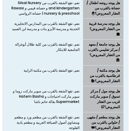
هل يوجد روضه اطفال /
نعم، تقع الشقة بالقرب من Silsal Nursery
حضانة بالقرب من
and kindergarten و حضانة قيمي و Rawasi
العقار المعروض؟🐣
nursery & preschool | حضانة الرواسي
هل يوجد مدرسة قريبة
نعم، تقع الشقة بالقرب من المدارس الانجليزية
من العقار المعروض؟
الحديثة و مدرسة الآيزو بنات و مدرسة ابن العميد
🏫
هل يوجد جامعة / معهد
نعم، تقع الشقة بالقرب من كلية طلال أبوغزاله
/ مركز تعليمي بالقرب
الجامعية للابتكار
من العقار المعروض؟
🏛️
هل يوجد مكتبة /
نعم، تقع الشقة بالقرب من مكتبة الرابية
قرطاسية بالقرب من
العقار المعروض؟📚
هل يوجد مول / مركز
نعم، تقع الشقة بالقرب من سوبر ماركت زوما و
تسوق / سوبر ماركت
سوبر ماركت احتياجات و Hatem Basha
قريب من العقار
Supermarket بقالة حاتم باشا
المعروض؟🛒
هل يوجد مطعم / مقهى
نعم، تقع الشقة بالقرب من مطعم ورد و مطعم
/ حلواني بالقرب من
ومشاوي أصول الضيافة العربية و مطعم بادية
العقار المعروض؟🍽️
الفلوجة