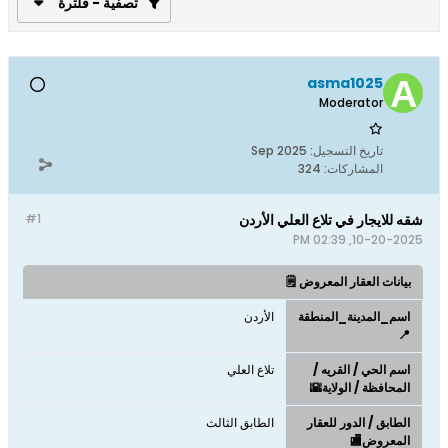
تصفية - فلترة
asma1025
Moderator
تاريخ التسجيل:
Sep 2025
المشاركات:
324
شقه للايجار في تلاع العلي الأردن
#1
10-20-2025, 02:39 PM
بيانات العقار المعروض 🗒️
اسم_المدينة_المنطقة
الأردن
📍
اسم الحي / القريه /
تلاع العلي
المحافظة / الولاية🌇
الطابق / الدور للعقار
الطابق الثالث
المعروض🏬