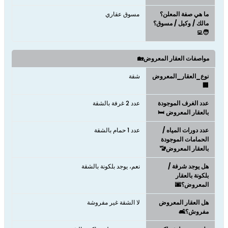
ما هي صفة المعلن؟
مسوق عقاري
مالك / وكيل / مسوق؟
🧑‍💻
مواصفات العقار المعروض🏡
نوع_العقار_المعروض
شقة
🏢
عدد الغرف الموجودة
عدد 2 غرفة بالشقة
بالعقار المعروض 🛏️
عدد دورات المياه /
عدد 1 حمام بالشقة
الحمامات الموجودة
بالعقار المعروض🚾
هل يوجد شرفة /
نعم، يوجد بلكونة بالشقة
بلكونة بالعقار
المعروض؟🌆
هل العقار المعروض
لا الشقة غير مفروشة
مفروش؟🛋️