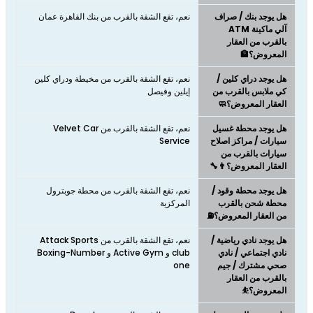
هل يوجد بنك / صراف
نعم، تقع الشقة بالقرب من بنك القاهرة عمان
آلي ماكينة ATM
بالقرب من العقار
المعروض؟🏦
هل يوجد دراي كلين /
نعم، تقع الشقة بالقرب من مخيطة ودراي كلين
كي ملابس بالقرب من
إيلين وفيصل
العقار المعروض؟🧼
هل يوجد محطة غسيل
نعم، تقع الشقة بالقرب من Velvet Car
سيارات / مراكز اصلاح
Service
سيارات بالقرب من
العقار المعروض؟👨‍🔧
هل يوجد محطة وقود /
نعم، تقع الشقة بالقرب من محطة جوبترول
محطة شحن بالقرب
المركزية
من العقار المعروض؟⛽
هل يوجد نادي رياضية /
نعم، تقع الشقة بالقرب من Attack Sports
نادي اجتماعي / نادي
club و Active Gym و Boxing-Number
صحي مشترك / جيم
one
بالقرب من العقار
المعروض؟⛹