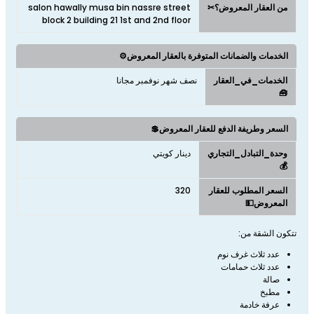
من العقار المعروض؟✂
salon hawally musa bin nassre street
block 2 building 21 1st and 2nd floor
الخدمات والضمانات المتوفرة بالعقار المعروض⚙️
الخدمات_في_العقار
نصف شهر نوفمبر مجانا
🧰
السعر وطريفة الدفع للعقار المعروض💲
وحدة_التبادل_التجاري
دينار كويتي
💰
السعر المطلوب للعقار
320
المعروض💵
تتكون الشقة من:
عدد ثلاث غرف نوم
عدد ثلاث حمامات
صالة
مطبخ
عرفة خادمة