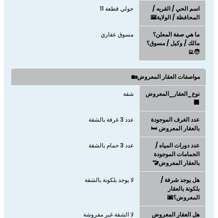
اسم الحي / القريه /
حولي قطعة 11
المحافظة / الولاية🌇
ما هي صفة المعلن؟
مسوق عقاري
مالك / وكيل / مسوق؟
🧑‍💻
مواصفات العقار المعروض🏡
نوع_العقار_المعروض
شقة
🏢
عدد الغرف الموجودة
عدد 3 غرفة بالشقة
بالعقار المعروض 🛏️
عدد دورات المياه /
عدد 3 حمام بالشقة
الحمامات الموجودة
بالعقار المعروض🚾
هل يوجد شرفة /
لا يوجد بلكونة بالشقة
بلكونة بالعقار
المعروض؟🌆
هل العقار المعروض
لا الشقة غير مفروشة