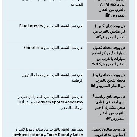
آلي ماكينة ATM
للصيرفة
بالقرب من العقار
المعروض؟🏦
هل يوجد دراي كلين /
نعم، تقع الشقة بالقرب من Blue Laundry
كي ملابس بالقرب من
العقار المعروض؟🧼
هل يوجد محطة غسيل
نعم، تقع الشقة بالقرب من Shinetime
سيارات / مراكز اصلاح
سيارات بالقرب من
العقار المعروض؟👨‍🔧
هل يوجد محطة وقود /
نعم، تقع الشقة بالقرب من محطة البترول
محطة شحن بالقرب
الوطنية
من العقار المعروض؟⛽
هل يوجد نادي رياضية /
نعم، تقع الشقة بالقرب من النصر الرياضي و
نادي اجتماعي / نادي
Leaders Sports Academy و مركز ألفا
صحي مشترك / جيم
بوديكال الصحي
بالقرب من العقار
المعروض؟⛹
هل يوجد صالون تجميل
نعم، تقع الشقة بالقرب من صالون مودا لايت و
/ صالون حلاقة قريب
Farah Beauty Salon و jawharat rotana