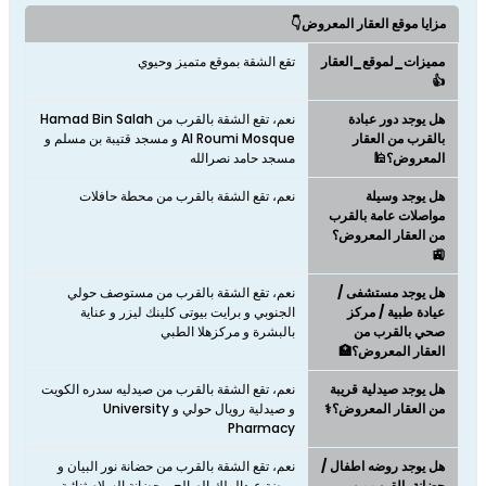
مزايا موقع العقار المعروض👇
مميزات_لموقع_العقار
تقع الشقة بموقع متميز وحيوي
👍
هل يوجد دور عبادة
نعم، تقع الشقة بالقرب من Hamad Bin Salah
بالقرب من العقار
Al Roumi Mosque و مسجد قتيبة بن مسلم و
المعروض؟🕌
مسجد حامد نصرالله
هل يوجد وسيلة
نعم، تقع الشقة بالقرب من محطة حافلات
مواصلات عامة بالقرب
من العقار المعروض؟
🚉
هل يوجد مستشفى /
نعم، تقع الشقة بالقرب من مستوصف حولي
عيادة طبية / مركز
الجنوبي و برايت بيوتى كلينك ليزر و عناية
صحي بالقرب من
بالبشرة و مركزهلا الطبي
العقار المعروض؟🏥
هل يوجد صيدلية قريبة
نعم، تقع الشقة بالقرب من صيدليه سدره الكويت
من العقار المعروض؟⚕️
و صيدلية رويال حولي و University
Pharmacy
هل يوجد روضه اطفال /
نعم، تقع الشقة بالقرب من حضانة نور البيان و
حضانة بالقرب من
روضة عبدالملك الصالح و حضانة السلام ثنائية