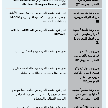
العقار المعروض؟🐣
اللغة Alsalam Bilingual Nursery
هل يوجد مدرسة قريبة
نعم، تقع الشقة بالقرب من مدرسة القبس الأهلية
من العقار المعروض؟
و مدرسة حولي الباكستانية الانجليزية و Middle
school building
🏫
هل يوجد جامعة / معهد
نعم، تقع الشقة بالقرب من CHRIST CHURCH
/ مركز تعليمي بالقرب
KUWAIT
من العقار المعروض؟
🏛️
هل يوجد مكتبة /
نعم، تقع الشقة بالقرب من مكتبة كان برنت
قرطاسية بالقرب من
العقار المعروض؟📚
هل يوجد مول / مركز
نعم، تقع الشقة بالقرب من بقالة احلام حولي و
تسوق / سوبر ماركت
بقاله الهنا والسرور و بقالة خان الخليلي
قريب من العقار
المعروض؟🛒
هل يوجد مطعم / مقهى
نعم، تقع الشقة بالقرب من مطعم ماما سهام و
/ حلواني بالقرب من
مطعم فروج زاد الخير اللبناني و مطعم اهل
العقار المعروض؟🍽️
الترويئة للفطائر والمعجنات
هل يوجد بنك / صراف
نعم، تقع الشقة بالقرب من شركة المزيني