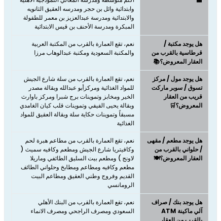
وابتدائية وائل بن حجر ومدرسه العقيق الثانويه
والابتدائية ومدرسة عبدالعزيز بن معمر للطفولة
المبكرة ومدرسة الأحنف بن قيس الابتدائية
هل يوجد مكتبة /
نعم، تقع العمارة بالقرب من المكتبة العربية
قرطاسية بالقرب من
والمكتبة السعودية ومكتبة عبدالوهاب مرزا
العقار المعروض؟📚
هل يوجد مول / مركز
نعم، ​​​​​​​تقع العمارة بالقرب من سلة شارع الجيش
تسوق / سوبر ماركت
للمواد الغذائية ومركزأبو عبدالله وبقالة مصدر
قريب من العقار
الخير ومخابز وتموينات برج شبرا ومركز باوارث
المعروض؟🛒
وبقالة يحيى الفيفي وتموينات قلب كيان الغامدي
مسبقاً وتموينات حكاية سلة وبقالة العقيق للمواد
الغذائية
هل يوجد مطعم / مقهى
نعم، ​​​​​​​تقع العمارة بالقرب من مطاعم هبرة لحم
/ حلواني بالقرب من
وكافيتريا شارع الجيش ومطعم وكافيه سميث (
العقار المعروض؟🍽️
لاونج ) ومطعم بيت السليق الطائفي وماريلا
مطعم وكافيه ومطاعم ومطابخ وحلواني الطائف
القديم وفروج وطني العقيق ومطاعم البيت
الرومانسي
هل يوجد بنك / صراف
نعم، تقع العمارة بالقرب من البنك الأهلي
آلي ماكينة ATM
السعودي ومصرف الراجحي ومصرف الانماء
بالقرب من العقار