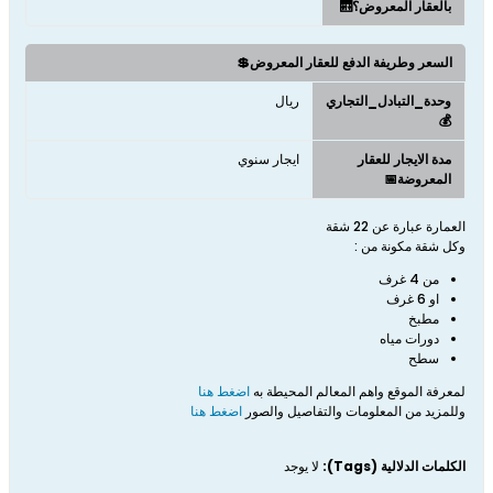
بالعقار المعروض؟🛗
السعر وطريفة الدفع للعقار المعروض💲
وحدة_التبادل_التجاري
ريال
💰
مدة الايجار للعقار
ايجار سنوي
المعروضة📅
العمارة عبارة عن 22 شقة
وكل شقة مكونة من :
من 4 غرف
او 6 غرف
مطبخ
دورات مياه​
سطح
لمعرفة الموقع واهم المعالم المحيطة به
اضغط هنا
وللمزيد من المعلومات والتفاصيل والصور
اضغط هنا​
الكلمات الدلالية (Tags):
لا يوجد