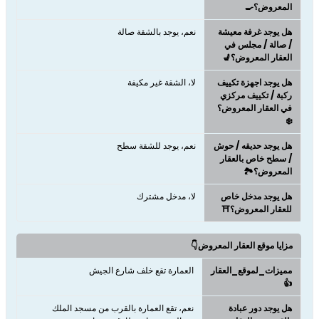
المعروض؟🍳
هل يوجد غرفة معيشة
نعم، يوجد بالشقة صالة
/ صالة / مجلس في
العقار المعروض؟💺
هل يوجد اجهزة تكييف
لا، الشقة غير مكيفة
ركبة / تكييف مركزي
في العقار المعروض؟
❄️
هل يوجد حديقه / حوش
نعم، يوجد للشقة سطح
/ سطح خاص بالعقار
المعروض؟🏞️
هل يوجد مدخل خاص
لا، مدخل مشترك
للعقار المعروض؟⛩️
مزايا موقع العقار المعروض👇
مميزات_لموقع_العقار
العمارة تقع خلف شارع الجيش
👍
هل يوجد دور عبادة
نعم، تقع العمارة بالقرب من مسجد الملك