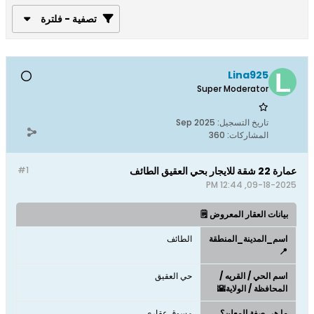
تصفية - فلترة
Lina925
Super Moderator
تاريخ التسجيل:
Sep 2025
المشاركات:
360
عمارة 22 شقة للايجار بحي العقيق الطائف
#1
09-18-2025, 12:44 PM
بيانات العقار المعروض 🗒️
اسم_المدينة_المنطقة
الطائف
📍
اسم الحي / القريه /
حي العقيق
المحافظة / الولاية🌇
ما هي صفة المعلن؟
مسوق عقاري