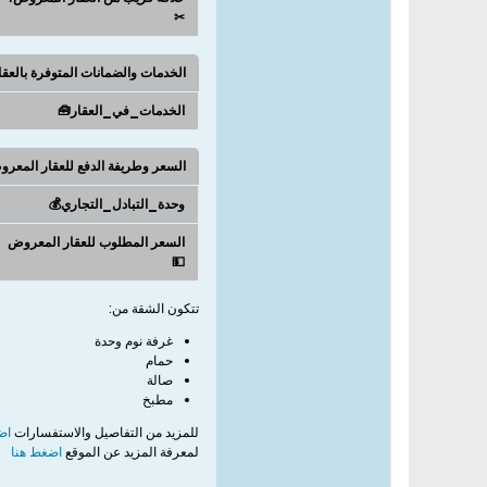
✂
الخدمات والضمانات المتوفرة بالعق
الخدمات_في_العقار🧰
السعر وطريفة الدفع للعقار المعر
وحدة_التبادل_التجاري💰
السعر المطلوب للعقار المعروض
💵
تتكون الشقة من:
غرفة نوم وحدة
حمام
صالة
مطبخ
للمزيد من التفاصيل والاستفسارات
اض
لمعرفة المزيد عن الموقع
اضغط هنا