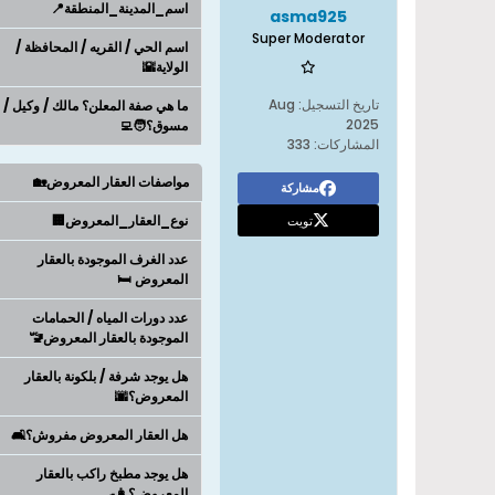
اسم_المدينة_المنطقة📍
asma925
Super Moderator
اسم الحي / القريه / المحافظة /
الولاية🌇
تاريخ التسجيل:
Aug
ما هي صفة المعلن؟ مالك / وكيل /
2025
مسوق؟🧑‍💻
المشاركات:
333
مواصفات العقار المعروض🏡
مشاركة
تويت
نوع_العقار_المعروض🏢
عدد الغرف الموجودة بالعقار
المعروض 🛏️
عدد دورات المياه / الحمامات
الموجودة بالعقار المعروض🚾
هل يوجد شرفة / بلكونة بالعقار
المعروض؟🌆
هل العقار المعروض مفروش؟🛋️
هل يوجد مطبخ راكب بالعقار
المعروض؟👩‍🍳