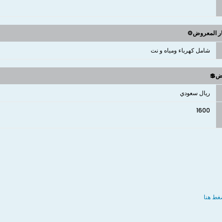
ار المعروض⚙️
شامل كهرباء ومياه و نت
وض💲
ريال سعودي
1600
غط هنا