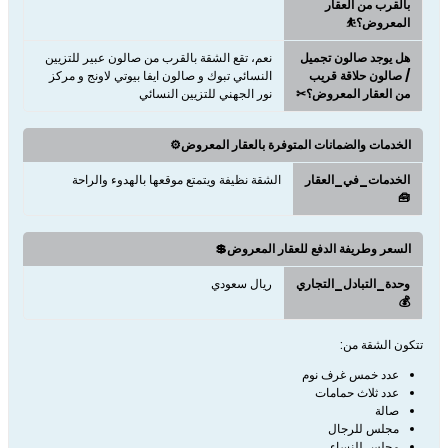
بالقرب من العقار
المعروض؟⛹
هل يوجد صالون تجميل
نعم، تقع الشقة بالقرب من صالون عبير للتزيين
/ صالون حلاقة قريب
النسائي تبوك و صالون ايفا بيوتي لاونج و مركز
من العقار المعروض؟✂
نور الجهني للتزيين النسائي
الخدمات والضمانات المتوفرة بالعقار المعروض⚙️
الخدمات_في_العقار
الشقة نظيفة ويتمتع موقعها بالهدوء والراحة
🧰
السعر وطريفة الدفع للعقار المعروض💲
وحدة_التبادل_التجاري
ريال سعودي
💰
تتكون الشقة من:
عدد خمس غرف نوم
عدد ثلاث حمامات
صالة
مجلس للرجال
مجلس للنساء