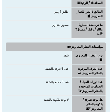
المحافظة / الولاية🌇
الطابق / الدور للعقار
طابق أرضي
المعروض🏬
ما هي صفة المعلن؟
مسوق عقاري
مالك / وكيل / مسوق؟
🧑‍💻
مواصفات العقار المعروض🏡
نوع_العقار_المعروض
شقة
🏢
عدد الغرف الموجودة
عدد 5 غرفة بالشقة
بالعقار المعروض 🛏️
عدد دورات المياه /
عدد 3 حمام بالشقة
الحمامات الموجودة
بالعقار المعروض🚾
هل يوجد شرفة /
لا يوجد بلكونة بالشقة
بلكونة بالعقار
المعروض؟🌆