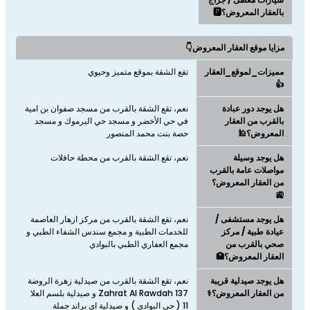
بالعقار المعروض؟🅿️
مزايا موقع العقار المعروض👇
مميزات_لموقع_العقار
تقع الشقة بموقع متميز وحيوي
👍
هل يوجد دور عبادة
نعم، تقع الشقة بالقرب من مسجد صفوان بن امية
بالقرب من العقار
في حي الأخضر و مسجد حي اليرموك و مسجد
المعروض؟🕌
حصة بنت محمد المنصور
هل يوجد وسيلة
نعم، تقع الشقة بالقرب من محطة حافلات
مواصلات عامة بالقرب
من العقار المعروض؟
🚉
هل يوجد مستشفى /
نعم، تقع الشقة بالقرب من مركز ازهار العاصمة
عيادة طبية / مركز
للخدمات الطبية و مجمع سندس الشفاء الطبي و
صحي بالقرب من
مجمع العفاري الطبي بالبوادي
العقار المعروض؟🏥
هل يوجد صيدلية قريبة
نعم، تقع الشقة بالقرب من صيدلية زهرة الروضة
من العقار المعروض؟⚕️
137 Zahrat Al Rawdah و صيدلية بلسم العلا
11 ( حى البوادي ) و صيدلية اي براند جملة