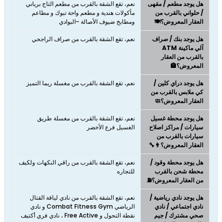
هل يوجد مطعم / مقهى
نعم، تقع الشقة بالقرب من مطعم التاج برياني
/ حلواني بالقرب من
مأكولات هندية و مطعم واحة تبوك و مطاعم
العقار المعروض؟🍽️
ومطابخ ضيوف الأصالة -البوادي
هل يوجد بنك / صراف
نعم، تقع الشقة بالقرب من صراف الراجحي
آلي ماكينة ATM
بالقرب من العقار
المعروض؟🏦
هل يوجد دراي كلين /
نعم، تقع الشقة بالقرب من مغسلة ريما التميز
كي ملابس بالقرب من
العقار المعروض؟🧼
هل يوجد محطة غسيل
نعم، تقع الشقة بالقرب من مغسلة طريق
سيارات / مراكز اصلاح
الغسيل فرع الأخضر
سيارات بالقرب من
العقار المعروض؟👨‍🔧
هل يوجد محطة وقود /
نعم، تقع الشقة بالقرب من راقي النكهات ولكيف
محطة شحن بالقرب
للتجاره
من العقار المعروض؟⛽
هل يوجد نادي رياضية /
نعم، تقع الشقة بالقرب من نادي لياقة القتال
نادي اجتماعي / نادي
الرياضي Combat Fitness Gym و نادي
صحي مشترك / جيم
نقطة التحول و Free Active ، نادي فري أكتيف