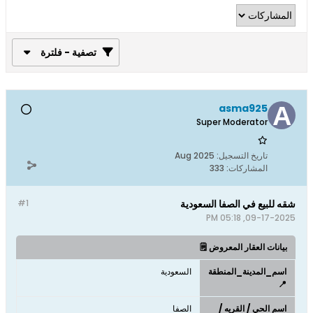
تصفية - فلترة
asma925
Super Moderator
تاريخ التسجيل:
Aug 2025
المشاركات:
333
شقه للبيع في الصفا السعودية
#1
09-17-2025, 05:18 PM
بيانات العقار المعروض 🗒️
اسم_المدينة_المنطقة
السعودية
📍
اسم الحي / القريه /
الصفا