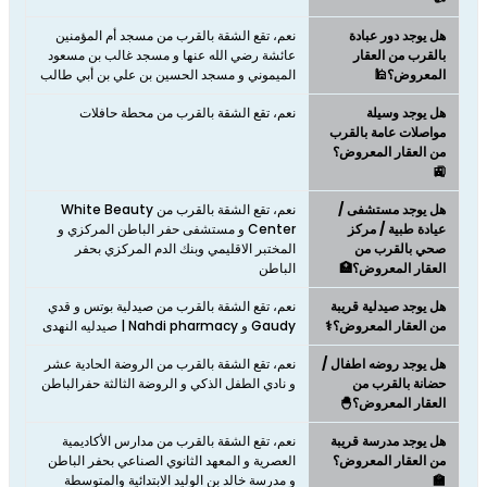
هل يوجد دور عبادة
نعم، تقع الشقة بالقرب من مسجد أم المؤمنين
بالقرب من العقار
عائشة رضي الله عنها و مسجد غالب بن مسعود
المعروض؟🕌
الميموني و مسجد الحسين بن علي بن أبي طالب
هل يوجد وسيلة
نعم، تقع الشقة بالقرب من محطة حافلات
مواصلات عامة بالقرب
من العقار المعروض؟
🚉
هل يوجد مستشفى /
نعم، تقع الشقة بالقرب من White Beauty
عيادة طبية / مركز
Center و مستشفى حفر الباطن المركزي و
صحي بالقرب من
المختبر الاقليمي وبنك الدم المركزي بحفر
العقار المعروض؟🏥
الباطن
هل يوجد صيدلية قريبة
نعم، تقع الشقة بالقرب من صيدلية بوتس و قدي
من العقار المعروض؟⚕️
Gaudy و Nahdi pharmacy | صيدليه النهدى
هل يوجد روضه اطفال /
نعم، تقع الشقة بالقرب من الروضة الحادية عشر
حضانة بالقرب من
و نادي الطفل الذكي و الروضة الثالثة حفرالباطن
العقار المعروض؟🐣
هل يوجد مدرسة قريبة
نعم، تقع الشقة بالقرب من مدارس الأكاديمية
من العقار المعروض؟
العصرية و المعهد الثانوي الصناعي بحفر الباطن
🏫
و مدرسة خالد بن الوليد الابتدائية والمتوسطة