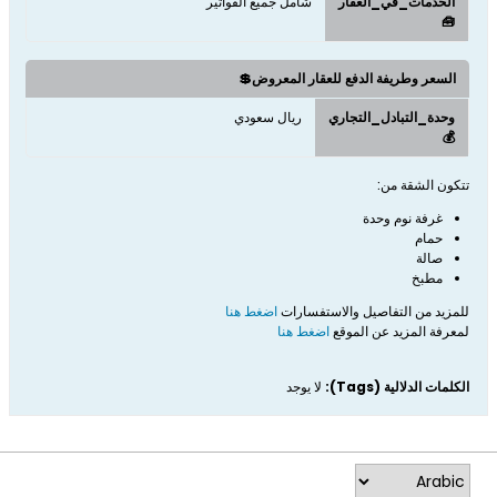
الخدمات_في_العقار
شامل جميع الفواتير
🧰
السعر وطريفة الدفع للعقار المعروض💲
وحدة_التبادل_التجاري
ريال سعودي
💰
تتكون الشقة من:
غرفة نوم وحدة
حمام
صالة
مطبخ
للمزيد من التفاصيل والاستفسارات
اضغط هنا
لمعرفة المزيد عن الموقع
اضغط هنا
الكلمات الدلالية (Tags):
لا يوجد