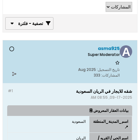
تصفية - فلترة
asma925
Super Moderator
تاريخ التسجيل:
Aug 2025
المشاركات:
333
شقه للايجار في الريان السعودية
#1
09-17-2025, 08:55 AM
بيانات العقار المعروض 🗒️
اسم_المدينة_المنطقة
السعودية
📍
اسم الحي / القريه /
الريان