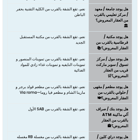
هل يوجد جامعة / معهد
نعم، تقع الشقة بالقرب من الكلية التقنية بحفر
/ مركز تعليمي بالقرب
الباطن
من العقار المعروض؟
🏛️
هل يوجد مكتبة /
نعم، تقع الشقة بالقرب من مكتبة المستقبل
قرطاسية بالقرب من
الجديد
العقار المعروض؟📚
هل يوجد مول / مركز
نعم، تقع الشقة بالقرب من تموينات المنصور و
تسوق / سوبر ماركت
تموينات النايفيه و تموينات غذاء زادي للمواد
قريب من العقار
الغذائية
المعروض؟🛒
هل يوجد مطعم / مقهى
نعم، تقع الشقة بالقرب من مطعم قولد برجر و
/ حلواني بالقرب من
مارينا الشام و مطعم فيا روما—Via roma
العقار المعروض؟🍽️
هل يوجد بنك / صراف
نعم، تقع الشقة بالقرب من SAB الأول
آلي ماكينة ATM
بالقرب من العقار
المعروض؟🏦
هل يوجد دراي كلين /
نعم، تقع الشقة بالقرب من مغسلة RB مغسله