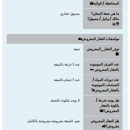
المحافظة / الولاية🌇
ما هي صفة المعلن؟
مسوق عقاري
مالك / وكيل / مسوق؟
🧑‍💻
مواصفات العقار المعروض🏡
نوع_العقار_المعروض
شقة
🏢
عدد الغرف الموجودة
عدد 1 غرفة بالشقة
بالعقار المعروض 🛏️
عدد دورات المياه /
عدد 1 حمام بالشقة
الحمامات الموجودة
بالعقار المعروض🚾
هل يوجد شرفة /
لا يوجد بلكونة بالشقة
بلكونة بالعقار
المعروض؟🌆
هل العقار المعروض
نعم، الشقة مفروشة مفروشة بالكامل
مفروش؟🛋️