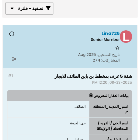
تصفية - فلترة
Lina725
Senior Member
تاريخ التسجيل:
Aug 2025
المشاركات:
274
شقة 5 غرف بمخطط بن باين الطائف للايجار
#1
08-23-2025, 12:20 PM
بيانات العقار المعروض 🗒️
اسم_المدينة_المنطقة
الطائف
📍
اسم الحي / القريه /
حي الحوية
المحافظة / الولاية🌇
اسم الشارع /
مخطط بن باين