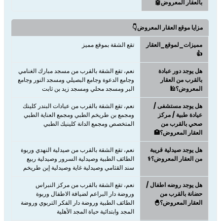
بالعقار المعروض🤖
مزايا موقع العقار المعروض👇
مميزات_لموقع_العقار
تقع الشقة بموقع مميز
👍
هل يوجد دور عبادة
نعم، تقع الشقة بالقرب من مسجد مبارك الغنامي
بالقرب من العقار
وجامع الدعوة وجامع البصيلي ومسجد النور وجامع
المعروض؟🕌
البر ومسجد محلي ومسجد زيد بن ثابت
هل يوجد مستشفى /
نعم، تقع الشقة بالقرب من عيادات البندر كلينك
عيادة طبية / مركز
ومجمع بن طريخم الطبي ومجمع العناية الطبي
صحي بالقرب من
المتخصص ومجمع الدانة كلينيك الطبي
العقار المعروض؟🏥
هل يوجد صيدلية قريبة
نعم، تقع الشقة بالقرب من صيدلية النهدي وربوة
من العقار المعروض؟⚕️
الطائف الطبية وصيدلية السرور وصيدلية ربيع
سند القثامي وصيدلية غاية وصيدلية إبن طريخم
هل يوجد روضه اطفال /
نعم، تقع الشقة بالقرب من مركز النبراس
حضانة بالقرب من
وروضة دار البراعم لضيافة الاطفال وربوة
العقار المعروض؟🐣
الطائف الطبية وروضة دار الفكر التربوي وروضة
المجد وابتدائية حياة المجد الأهلية