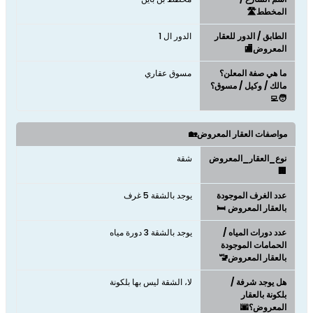
المخطط🛣️
الطابق / الدور للعقار
الدور ال 1
المعروض🏬
ما هي صفة المعلن؟
مسوق عقاري
مالك / وكيل / مسوق؟
🧑‍💻
مواصفات العقار المعروض🏡
نوع_العقار_المعروض
شقة
🏢
عدد الغرف الموجودة
يوجد بالشقة 5 غرف
بالعقار المعروض 🛏️
عدد دورات المياه /
يوجد بالشقة 3 دورة مياه
الحمامات الموجودة
بالعقار المعروض🚾
هل يوجد شرفة /
لا، الشقة ليس بها بلكونة
بلكونة بالعقار
المعروض؟🌆