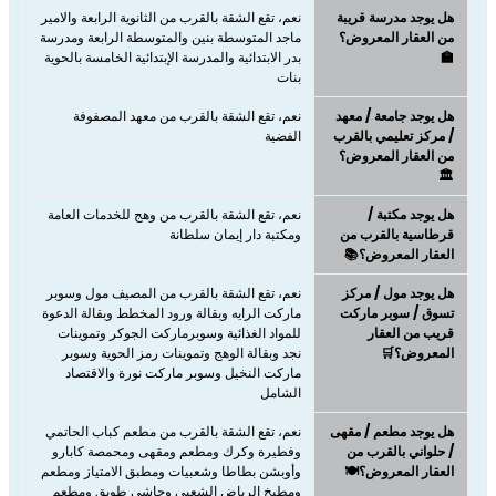
هل يوجد مدرسة قريبة
نعم، تقع الشقة بالقرب من الثانوية الرابعة والامير
من العقار المعروض؟
ماجد المتوسطة بنين والمتوسطة الرابعة ومدرسة
🏫
بدر الابتدائية والمدرسة الإبتدائية الخامسة بالحوية
بنات
هل يوجد جامعة / معهد
نعم، تقع الشقة بالقرب من معهد المصفوفة
/ مركز تعليمي بالقرب
الفضية
من العقار المعروض؟
🏛️
هل يوجد مكتبة /
نعم، تقع الشقة بالقرب من وهج للخدمات العامة
قرطاسية بالقرب من
ومكتبة دار إيمان سلطانة
العقار المعروض؟📚
هل يوجد مول / مركز
نعم، تقع الشقة بالقرب من المصيف مول وسوبر
تسوق / سوبر ماركت
ماركت الرايه وبقالة ورود المخطط وبقالة الدعوة
قريب من العقار
للمواد الغذائية وسوبرماركت الجوكر وتموينات
المعروض؟🛒
نجد وبقالة الوهج وتموينات رمز الحوية وسوبر
ماركت النخيل وسوبر ماركت نورة والاقتصاد
الشامل
هل يوجد مطعم / مقهى
نعم، تقع الشقة بالقرب من مطعم كباب الحاتمي
/ حلواني بالقرب من
وفطيرة وكرك ومطعم ومقهى ومحمصة كابارو
العقار المعروض؟🍽️
وأوبشن بطاطا وشعبيات ومطبق الامتياز ومطعم
ومطبخ الرياض الشعبي وحاشي طويق ومطعم