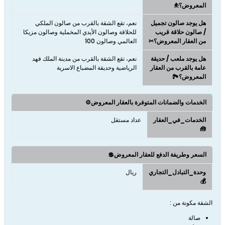
المعروض؟⛹
هل يوجد صالون تجميل
نعم، تقع الشقة بالقرب من صالون الملكي
/ صالون حلاقة قريب
للحلاقة وصالون الأيدي المخملية وصالون مزيكا
من العقار المعروض؟✂
العالمي وصالون 100
هل يوجد ملعب / حديقة
نعم، تقع الشقة بالقرب من مدينة الملك فهد
عامة بالقرب من العقار
الرياضية وحديقة المضباع الاسرية
المعروض؟🏞️
الخدمات والضمانات المتوفرة بالعقار المعروض⚙️
الخدمات_في_العقار
عداد مستقل
🧰
السعر وطريفة الدفع للعقار المعروض💲
وحدة_التبادل_التجاري
ريال
💰
الشقة مكونة من :
صالة