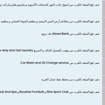
نعم، تقع الشقة بالقرب من اسوق جانب النهر للمنتجات الأسيويه و ملينيوم هاييرماركت و Grocery shop
نعم، تقع الشقة بالقرب من مطاعم أرض اليمن السعيد و مطعم الشواء العماني و مطعم 
نعم، تقع الشقة بالقرب من Nizwa Bank بنك نزوي
نعم، تقع الشقة بالقرب من وهيب للغسيل الجاف و السريع waheeb dray and fast laundry
نعم، تقع الشقة بالقرب من Car Wash and Oil Change service
نعم، تقع الشقة بالقرب من محطة نفط عمان الغبرة
نعم، تقع الشقة بالقرب من Elite Sport Club و Bousher Football و Muscat Oasis Health Club And Spa نادي صحي و سبا واحة مسقط