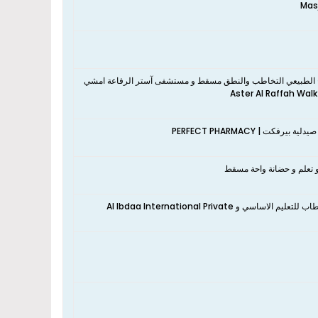
لاج الطبيعي التخاطب والنطق مسقط و مستشفى آستر الرفاعة امشي
نعم، تقع الشقة بالقرب من مدرسه النظم الحديثه الخاصه و مدرسة عاصم بن عمر بن الخطاب للتعليم الاساسي و Al Ibdaa International Private