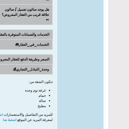
هل يوجد صالون تجميل / صالون
حلاقة قريب من العقار المعروض؟
✂
الخدمات والضمانات المتوفرة بالعق
الخدمات_في_العقار🧰
السعر وطريفة الدفع للعقار المعر
وحدة_التبادل_التجاري💰
تتكون الشقة من:
غرفة نوم وحدة
حمام
صالة
مطبخ
للمزيد من التفاصيل والاستفسارات
اض
لمعرفة المزيد عن الموقع
اضغط هنا