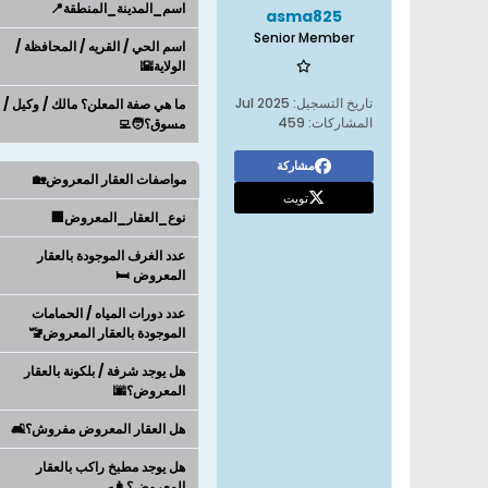
اسم_المدينة_المنطقة📍
asma825
Senior Member
اسم الحي / القريه / المحافظة /
الولاية🌇
تاريخ التسجيل:
Jul 2025
ما هي صفة المعلن؟ مالك / وكيل /
المشاركات:
459
مسوق؟🧑‍💻
مشاركة
مواصفات العقار المعروض🏡
تويت
نوع_العقار_المعروض🏢
عدد الغرف الموجودة بالعقار
المعروض 🛏️
عدد دورات المياه / الحمامات
الموجودة بالعقار المعروض🚾
هل يوجد شرفة / بلكونة بالعقار
المعروض؟🌆
هل العقار المعروض مفروش؟🛋️
هل يوجد مطبخ راكب بالعقار
المعروض؟👩‍🍳