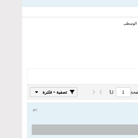
ة الوسطى
فحة
لـ
1
تصفية - فلترة
#1