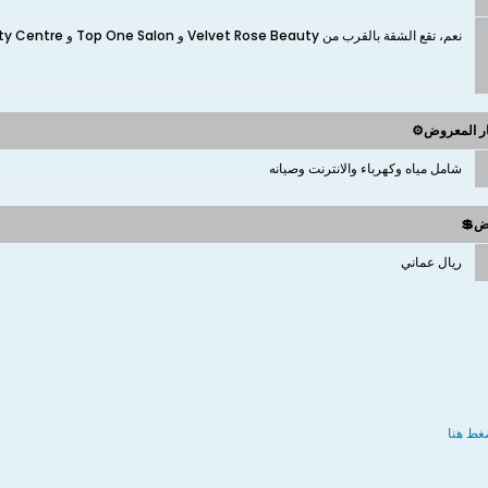
نعم، تقع الشقة بالقرب من Velvet Rose Beauty و Top One Salon و Daisy's Beauty Centre مركز دايزي للتجميل
ار المعروض⚙️
شامل مياه وكهرباء والانترنت وصيانه
وض💲
ريال عماني
غط هنا