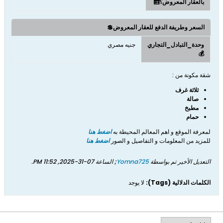
بالعقار المعروض؟🛗
السعر وطريفة الدفع للعقار المعروض💲
وحدة_التبادل_التجاري
جنيه مصري
💰
شقة مكونة من :
ثلاثة غرف
صالة
مطبخ
حمام
لمعرفة الموقع و اهم المعالم المحيطة به
اضغط هنا
للمزيد من المعلومات و التفاصيل و الصور
اضغط هنا
التعديل الأخير تم بواسطة
Yomna725
; الساعة
07-31-2025, 11:52 PM
.
الكلمات الدلالية (Tags):
لا يوجد