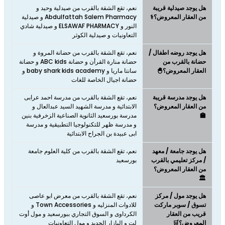
هل يوجد صيدلية قريبة
نعم، تقع الشقة بالقرب من صيدلية وحيد و
من العقار المعروض؟⚕️
Abdulfattah Salem Pharmacy و صيدلية
النور و ELSAWAF PHARMACY و صيدلية شادي
التعاونيات و صيدلية الكوثر
هل يوجد روضه اطفال /
نعم، تقع الشقة بالقرب من حضانة المروة و
حضانة بالقرب من
حضانة منارة القرأن و حضانة ABC kids و حضانة
العقار المعروض؟🐣
سانتا ماريا و baby shark kids academy و
حضانة اجيال الخاصة للغات
هل يوجد مدرسة قريبة
نعم، تقع الشقة بالقرب من مدرسة احمد عرابى
من العقار المعروض؟
الابتدائية و مدرسة الشهيد السيد عبدالعال و
🏫
مدرسة بورسعيد الثانوية الصناعية الزخرفية بنين
و مدرسة ظهر للتكنولوجيا التطبيقية و مدرسة
ابى عبيدة بن الجراح الابتدائية
هل يوجد جامعة / معهد
نعم، تقع الشقة بالقرب من كلية العلوم جامعة
/ مركز تعليمي بالقرب
بورسعيد
من العقار المعروض؟
🏛️
هل يوجد مول / مركز
نعم، تقع الشقة بالقرب من معرض ابو عاصى
تسوق / سوبر ماركت
للادوات المنزليه و Town Accessories و
قريب من العقار
الكرداوى و السوق التجاري ببورسعيد و مول أوت
المعروض؟🛒
لت و البازار الجديد و مول التعاونيات