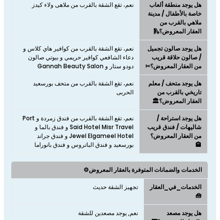
هل يوجد منطقة ألعاب
نعم، تقع الشقة بالقرب من ملاهى ولاء كيدز
خاصة بالأطفال / مدينة
ملاهي بالقرب من
العقار المعروض؟🛝
هل يوجد صالون تجميل
نعم، تقع الشقة بالقرب من كوافير هاي كلاس و
/ صالون حلاقة قريب
دعاء الشافعي كوافير حريمي و بيوتي صالون
من العقار المعروض؟✂
دودو ستار و Gannah Beauty Salon
هل يوجد متحف / معلم
نعم، تقع الشقة بالقرب من متحف بورسعيد
تاريخي بالقرب من
الحربى
العقار المعروض؟🏛️
هل يوجد استراحة /
نعم، تقع الشقة بالقرب من فندق زمردة و Port
شاليهات / فندق قريب
Said Hotel Misr Travel و فندق بالما و
من العقار المعروض؟
Jewel Elgameel Hotel و فندق جراند
🏨
بورسعيد و فندق الباتروس و فندق بانوراما
الخدمات والضمانات المتوفرة بالعقار المعروض⚙️
الخدمات_في_العقار
تجهيز الشقة حديث
🧰
هل يوجد مصعد
نعم, يوجد مصعدين للشقة