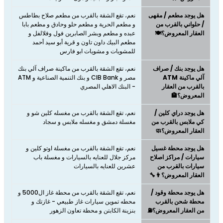
هل يوجد مطعم / مقهى
نعم، تقع الشقة بالقرب من مطعم صلاح بطاطس
/ حلواني بالقرب من
و مطعم الحرية و مطعم حلو وحادق و مطعم بابا
العقار المعروض؟🍽️
عبده و مطعم وبشر الصابرين فول وفلالفل و
مطعم البيك داون تاون و قرية أبو سيد أحمد
للمشويات و مشويات ابو فارس
هل يوجد بنك / صراف
نعم، تقع الشقة بالقرب من ماكينة صراف آلي بنك
آلي ماكينة ATM
مصر و CIB Bank و بنك التنمية الصناعية و ATM
بالقرب من العقار
- البنك الاهلي المصري
المعروض؟🏦
هل يوجد دراي كلين /
نعم، تقع الشقة بالقرب من مغسله كلين شو و
كي ملابس بالقرب من
مغسلة دمشق و مغسله ملابس و سجاد
العقار المعروض؟🧼
هل يوجد محطة غسيل
نعم، تقع الشقة بالقرب من مغسلة اوتو كلين و
سيارات / مراكز اصلاح
مركز جلال للعنايه بالسيارات و مغسلة باب
سيارات بالقرب من
عشرين للعنايه بالسيارات
العقار المعروض؟👨‍🔧
هل يوجد محطة وقود /
نعم، تقع الشقة بالقرب من محطة غاز ال5000 و
محطة شحن بالقرب
محطه تموين سيارات غاز طبيعي - غازتك و
من العقار المعروض؟⛽
بنزينة الكابتن و محطة تعاون الزهور