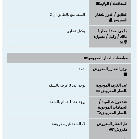
المحافظة / الولاية🌇
الطابق / الدور للعقار
الشقة تقع بالطابق ال 2
المعروض🏬
ما هي صفة المعلن؟
وكيل عقاري
مالك / وكيل / مسوق؟
🧑‍💻
مواصفات العقار المعروض🏡
نوع_العقار_المعروض
شقة
🏢
عدد الغرف الموجودة
يوجد عدد 3 غرف بالشقة
بالعقار المعروض 🛏️
عدد دورات المياه /
يوجد عدد 1 حمام بالشقة
الحمامات الموجودة
بالعقار المعروض🚾
هل العقار المعروض
لا، الشقة غير مفروشة
مفروش؟🛋️