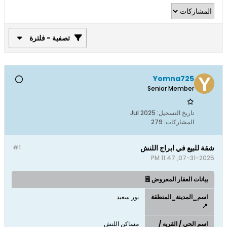
تصفية - فلترة
Yomna725
Senior Member
تاريخ التسجيل:
Jul 2025
المشاركات:
279
شقة للبيع في ابراج اللنش
#1
07-31-2025, 11:47 PM
بيانات العقار المعروض 🗒️
اسم_المدينة_المنطقة
بور سعيد
📍
اسم الحي / القريه /
مساكن اللنش