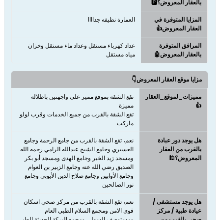
بالعقار المعروض؟🅿️
المزايا المتوفرة في
​​​​​​​العمارة نظيفه جداااا
العقار المعروض👍
المرافق المتوفرة
عداد كهرباء مستقل وعداد ماء مستقل وخزان
بالعقار المعروض🤖
مياه مستقل
مزايا موقع العقار المعروض👇
مميزات_لموقع_العقار
تقع الشقة بموقع مميز على واجهتين باطلالة
👍
تقع الشقة بالقرب من جميع الخدمات وقرب لولو
ماركت
هل يوجد دور عبادة
نعم، تقع الشقة بالقرب من جامع الرحمة وجامع
بالقرب من العقار
العسيري وجامع الشيخ عبدالله الرامي رحمه الله
المعروض؟🕌
ومسجد زيد الخير وجامع الهدى ومسجد أبو بكر
الصديق رضي الله عنه وجامع الزبير بن العوام
وجامع الأوابين وجامع صلاح الدين الأيوبي وجامع
نور الصالحين
هل يوجد مستشفى /
نعم، تقع الشقة بالقرب من مركز صحي اسكان
عيادة طبية / مركز
قوى الامن ومجمع السلام الطبي العام
صحي بالقرب من
ومستوصف السهلي ومجمع البركة الحديثة الطبي