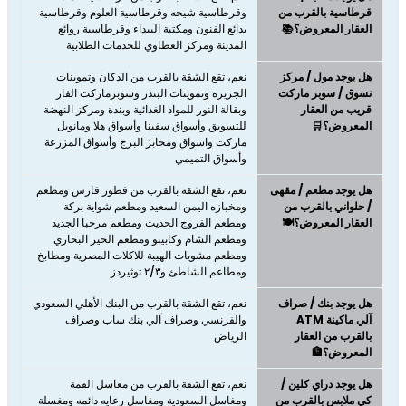
قرطاسية بالقرب من
وقرطاسية شيخه وقرطاسية العلوم وقرطاسية
العقار المعروض؟📚
بدائع الفنون ومكتبة البيداء وقرطاسية روائع
المدينة ومركز العطاوي للخدمات الطلابية
هل يوجد مول / مركز
نعم، ​​​​​​​تقع الشقة بالقرب من الدكان وتموينات
تسوق / سوبر ماركت
الجزيرة وتموينات البندر وسوبرماركت الفاز
قريب من العقار
وبقالة النور للمواد الغذائية وبندة ومركز النهضة
المعروض؟🛒
للتسويق وأسواق سفينا وأسواق هلا ومانويل
ماركت واسواق ومخابز البرج وأسواق المزرعة
وأسواق التميمي
هل يوجد مطعم / مقهى
نعم، ​​​​​​​تقع الشقة بالقرب من فطور فارس ومطعم
/ حلواني بالقرب من
ومخبازه اليمن السعيد ومطعم شواية بركة
العقار المعروض؟🍽️
ومطعم الفروج الحديث ومطعم مرحبا الجديد
ومطعم الشام وكابيبو ومطعم الخير البخاري
ومطعم مشويات الهيبة للاكلات المصرية ومطابخ
ومطاعم الشاطئ و٢/٣ توثيردز
هل يوجد بنك / صراف
نعم، تقع الشقة بالقرب من البنك الأهلي السعودي
آلي ماكينة ATM
والفرنسي و‏صراف آلي بنك ساب وصراف
بالقرب من العقار
الرياض
المعروض؟🏦
هل يوجد دراي كلين /
نعم، تقع الشقة بالقرب من مغاسل القمة
كي ملابس بالقرب من
ومغاسل السعودية ومغاسل رعايه دائمه ومغسلة