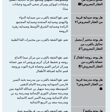
العقار المعروض؟🏥
وعيادات اونوكير ومركز صحي المروة وعيادات
سابا
هل يوجد صيدلية قريبة
نعم، تقع الشقة بالقرب من صيدلية الدواء
من العقار المعروض؟⚕️
والنهدي وصيدلية المتحدة وصيدلية المجتمع
الرائدة وصيدلية الشرق الأوسط وصيدلية زهرة
الروضة
هل يوجد مختبر / معمل
نعم، تقع الشقة بالقرب من مختبرات الفا الطبية
تحاليل بالقرب من
العقار المعروض؟🔬
هل يوجد روضه اطفال /
نعم، تقع الشقة بالقرب من مركز سما الابداع
حضانة بالقرب من
روضه و تحفيظ قرآن كريم وروتس اند مور حضانة
العقار المعروض؟🐣
ومركز غراس القيم وحضانة قرية التوت وروضة
قمم عالية لضيافة الأطفال
هل يوجد مدرسة قريبة
نعم، تقع الشقة بالقرب من مدرسه نخبه التميز
من العقار المعروض؟
فارسن السودانيه ومدرسة الامام الذهبي
🏫
المتوسطة ومدرسة سهيل بن عبدالله الثانوية بنين
ومدرسة سفيان الثوري الإبتدائية ومدرسة زيد بن
خالد الابتدائية ومدرسة الامير احمد الابتدائية
ومدرسة سعد بن الربيع الابتدائية
هل يوجد مكتبة /
نعم، تقع الشقة بالقرب من قرطاسية عماد