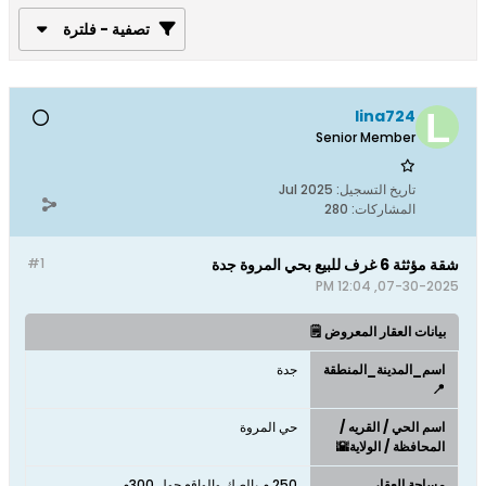
تصفية - فلترة
lina724
Senior Member
تاريخ التسجيل:
Jul 2025
المشاركات:
280
شقة مؤثثة 6 غرف للبيع بحي المروة جدة
#1
07-30-2025, 12:04 PM
بيانات العقار المعروض 🗒️
اسم_المدينة_المنطقة
جدة
📍
اسم الحي / القريه /
حي المروة
المحافظة / الولاية🌇
مساحة العقار
250 م بالصك والواقع حول 300م