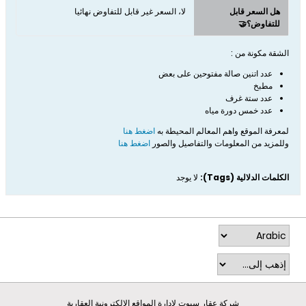
هل السعر قابل
لا، السعر غير قابل للتفاوض نهائيا
للتفاوض؟🤝
الشقة مكونة من :
عدد اتنين صالة مفتوحين على بعض
مطبخ
عدد ستة غرف
عدد خمس دورة مياه
لمعرفة الموقع واهم المعالم المحيطة به
اضغط هنا
وللمزيد من المعلومات والتفاصيل والصور
اضغط هنا
الكلمات الدلالية (Tags):
لا يوجد
شركة عقار سبوت لادارة المواقع الالكترونية العقارية