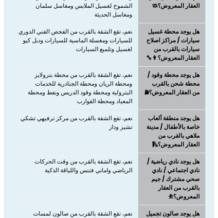
العقار المعروض؟🧼
الشموخ لغسيل الملابس ومغاسل سلمان
ومغاسل الحديثة
هل يوجد محطة غسيل
نعم، تقع الشقة بالقرب من الفحص الفني الدوري
سيارات / مراكز اصلاح
للسيارات ومغسلة الماسية للسيارات ودبل كيو
سيارات بالقرب من
لغسيل وتلميع السيارات
العقار المعروض؟👨‍🔧
هل يوجد محطة وقود /
نعم، تقع الشقة بالقرب من محطة بترولايز
محطة شحن بالقرب
ومحطة الريان ومحطة الجنادرية للخدمات
من العقار المعروض؟⛽
البترولية ومحطة وقود الدريس ونفط ومحطة
المعياد ومحطة القوارب
هل يوجد منطقة ألعاب
نعم، تقع الشقة بالقرب من مركز ترفيهي تشكي
خاصة بالأطفال / مدينة
تشيز وداز
ملاهي بالقرب من
العقار المعروض؟🛝
هل يوجد نادي رياضية /
نعم، تقع الشقة بالقرب من وقت الحركات
نادي اجتماعي / نادي
الرياضي واماني فتنس واللياقة الذكية
صحي مشترك / جيم
بالقرب من العقار
المعروض؟⛹
هل يوجد صالون تجميل
نعم، تقع الشقة بالقرب من صالون لمسات