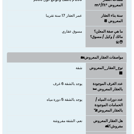
المعروض m²/ft²
سنة بناء العقار
عمر العقار 17 سنة تقريبا
المعروض 📆
ما هي صفة المعلن؟
مسوق عقاري
مالك / وكيل / مسوق؟
🧑‍💻
مواصفات العقار المعروض🏡
نوع_العقار_المعروض
شقة
🏢
عدد الغرف الموجودة
يوجد بالشقة 6 غرف
بالعقار المعروض 🛏️
عدد دورات المياه /
يوجد بالشقة 5 دورة مياه
الحمامات الموجودة
بالعقار المعروض🚾
هل العقار المعروض
نعم، الشقة مفروشة
مفروش؟🛋️