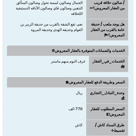
/ صالون حلاقة قريب
الجمال وصالون لمسة تحول وصالون المتألق
من العقار المعروض؟✂
الذهبي وصالون فاي وصالون الأناقه الدمشقية
اللحلاقه
هل يوجد ملعب / حديقة
نعم، تقع الشقة بالقرب من حديقة الزبير بن
عامة بالقرب من العقار
العوام وحديقة الهدى وحديقة المروة
المعروض؟🏞️
الخدمات والضمانات المتوفرة بالعقار المعروض⚙️
الخدمات_في_العقار
غرف النوم منهم ماستر
🧰
السعر وطريفة الدفع للعقار المعروض💲
وحدة_التبادل_التجاري
ريال
💰
السعر المطلوب للعقار
770 الف
المعروض💵
طرق السداد كاش /
كاش
تقسيط➗