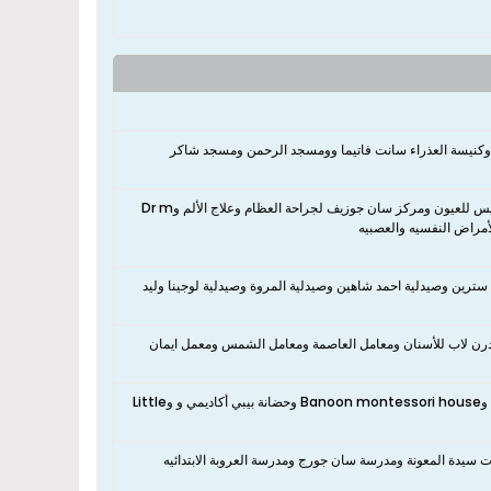
 وكنيسة العذراء سانت فاتيما وومسجد الرحمن ومسجد شاكر
نعم، يوجد بالقرب من الشقة Dr Ashraf Abou Khalaf Dental clinic وعيادة هليوبوليس للعيون ومركز سان جوزيف لجراحة العظام وعلاج الألم وDr m
 سترين وصيدلية احمد شاهين وصيدلية المروة وصيدلية لوجينا وليد
ودرن لاب للأسنان ومعامل العاصمة ومعامل الشمس ومعمل ايمان
نعم، يوجد بالقرب من الشقة Moonbright Nursery وModern Academy Nursery وBanoon montessori house وحضانة بيبي أكاديمي و وLittle
 سيدة المعونة ومدرسة سان جورج ومدرسة العروبة الابتدائيه