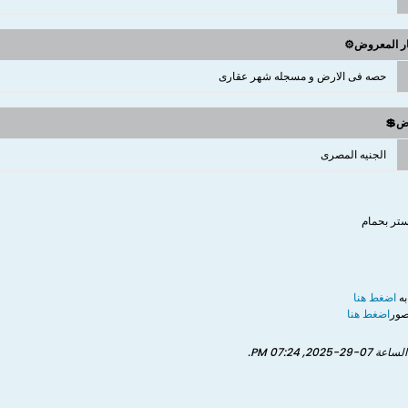
ار المعروض⚙️
حصه فى الارض و مسجله شهر عقارى
وض💲
الجنيه المصرى
ستر بحمام
به
اضغط هنا
صور
اضغط هنا
الساعة
07-29-2025, 07:24 PM
.