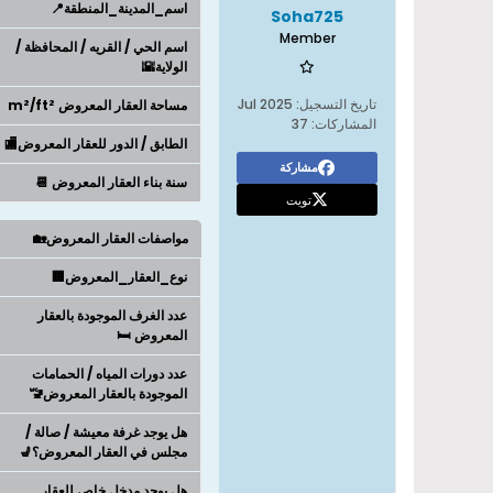
اسم_المدينة_المنطقة📍
Soha725
Member
اسم الحي / القريه / المحافظة /
الولاية🌇
تاريخ التسجيل:
Jul 2025
مساحة العقار المعروض m²/ft²
المشاركات:
37
الطابق / الدور للعقار المعروض🏬
مشاركة
سنة بناء العقار المعروض 📆
تويت
مواصفات العقار المعروض🏡
نوع_العقار_المعروض🏢
عدد الغرف الموجودة بالعقار
المعروض 🛏️
عدد دورات المياه / الحمامات
الموجودة بالعقار المعروض🚾
هل يوجد غرفة معيشة / صالة /
مجلس في العقار المعروض؟💺
هل يوجد مدخل خاص للعقار