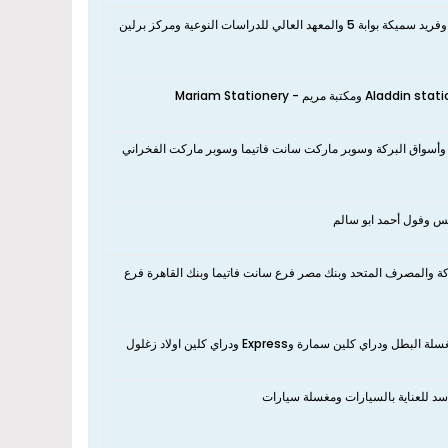
نعم، يوجد بالقرب من الشقة الكليه الحربيه بوابه 6 والكلية الحربيه شارع عثمان بن عفان وفريد سميكة بوابة 5 والمعهد العالي للدراسات النوعية ومركز برلين
نعم، يوجد بالقرب من الشقة مكتبة المنار Al-Manar Bookshop ومكتبة بيوتى وAladdin stationary ومكتبة مريم - Mariam Stationery
عم، يوجد بالقرب من الشقة سوبر ماركت جادو والبان وماركت تبارك وHappy Family وأسواق البركة وسوبر ماركت سانت فاتيما وسوبر ماركت الفخراني
يس وفول أحمد ابو سالم
كة والمصرف المتحد وبنك مصر فرع سانت فاتيما وبنك القاهرة فرع