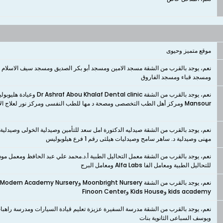
موقع متميز وحيوى
نعم، يوجد بالقرب من الشقة مسجد الامين ومسجد أبو بكر الصديق ومسجد سيف الاسلام
ومسجد قباء ومسجد الفاروق
Mansour ومركز أهل الطب التخصصى ومصحة د مها للطب النفسى ومركز نور لعلاج الأمراض النفسيه والعصبيه
نعم، يوجد بالقرب من الشقة صيدليه الدكتورة امل سعد للتأمين وصيدلية الخولى وصيدلية
مهنى وصيدلية د. ساهر سامح وصيدليات هيلثى رقم 1 فرع هيلوبوليس
نعم، يوجد بالقرب من الشقة معمل التحاليل الطبية أ.د.محمد علي عبد الحافظ ومعمل م
للتحاليل الطبية ومعامل الفا Alfa Labs ومعامل البرج
kids academy وKids House وFinoon Center
نعم، يوجد بالقرب من الشقة مدرسة السفيرة عزيزة تعليم قيادة السيارات ومدرسة راهبات
ويوسف السباعى الثانوية بنات