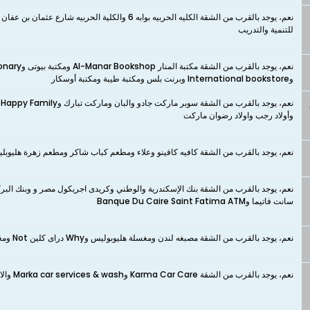
للتنمية والتدريب
وInternational bookstore وبرنت بلس ومكتبة طيبة ومكتبة أوسكار
ن
وأولاد رجب واولاد رضوان ماركت
نعم، يوجد بالقرب من الشقة كافيه كافينو وعلاء ومطعم كباب شاكر ومطعم زهرة هليوبل
نعم، يوجد بالقرب من الشقة بنك الإسكندرية والوطني وكريدى اجريكول مصر و وبنك البر
سانت فاتيما وBanque Du Caire Saint Fatima ATM
نعم، يوجد بالقرب من الشقة مصبغه لندن ومغسلة هليوبوليس وWhy دراى كلين Not ومغسلة البطل ودراي كلين سمارة وExpress ودراي كلين اولاد زغلول
نعم، يوجد بالقرب من الشقة Karma Car Care وMarka car services & wash والاسد للعناية بالسيارات ومغسلة سيارات