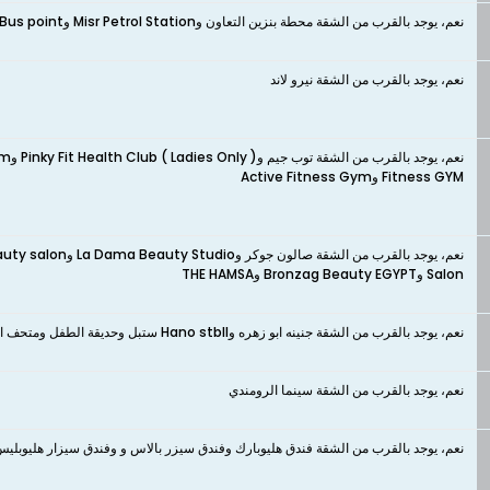
نعم، يوجد بالقرب من الشقة محطة بنزين التعاون وMisr Petrol Station وBus point ومحطة بنزين موبيل - الحجاز ومحطة بنزين موبيل - فريد سميكة
نعم، يوجد بالقرب من الشقة نيرو لاند
Fitness GYM وActive Fitness Gym
Salon وBronzag Beauty EGYPT وTHE HAMSA
نعم، يوجد بالقرب من الشقة جنينه ابو زهره وHano stbll ستبل وحديقة الطفل ومتحف الطفل
نعم، يوجد بالقرب من الشقة سينما الرومندي
نعم، يوجد بالقرب من الشقة فندق هليوبارك وفندق سيزر بالاس و وفندق سيزار هليوبليس