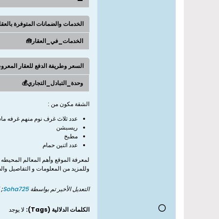
الخدمات والضمانات المتوفرة بالعق
الخدمات_في_العقار🧰
السعر وطريفة الدفع للعقار المعر
وحدة_التبادل_التجاري💰
الشقة مكون من :
عدد ثلاث غرف نوم منهم غرفه ما
ريسبشن
مطبخ
عدد اثنين حمام
لمعرفة الموقع وأهم المعالم المحيطه 
وللمزيد من المعلومات و التفاصيل وال
التعديل الأخير تم بواسطة
Soha725
; 
الكلمات الدلالية (Tags):
لا يوجد