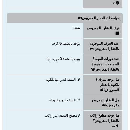
🧑‍💻
مواصفات العقار المعروض🏡
نوع_العقار_المعروض
شقة
🏢
عدد الغرف الموجودة
يوجد بالشقة 5 غرف
بالعقار المعروض 🛏️
عدد دورات المياه /
يوجد بالشقة 3 دورة مياه
الحمامات الموجودة
بالعقار المعروض🚾
هل يوجد شرفة /
لا، الشقة ليس بها بلكونة
بلكونة بالعقار
المعروض؟🌆
هل العقار المعروض
لا، الشقة غير مفروشة
مفروش؟🛋️
هل يوجد مطبخ راكب
لا مطبخ الشقة غير راكب
بالعقار المعروض؟
👩‍🍳