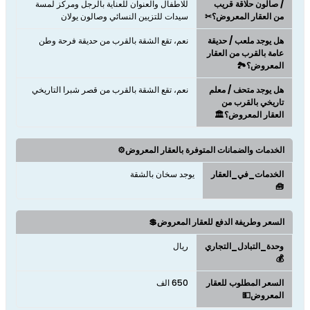
/ صالون حلاقة قريب
للاطفال والعنوان للعناية بالرجل ومركز لمسة
من العقار المعروض؟✂
سيدات للتزيين النسائي وصالون يولان
هل يوجد ملعب / حديقة
نعم، تقع الشقة بالقرب من حديقة فرحة وطن
عامة بالقرب من العقار
المعروض؟🏞️
هل يوجد متحف / معلم
نعم، تقع الشقة بالقرب من قصر شبرا التاريخي
تاريخي بالقرب من
العقار المعروض؟🏛️
الخدمات والضمانات المتوفرة بالعقار المعروض⚙️
الخدمات_في_العقار
يوجد سخان بالشقة
🧰
السعر وطريفة الدفع للعقار المعروض💲
وحدة_التبادل_التجاري
ريال
💰
السعر المطلوب للعقار
650 الف
المعروض💵