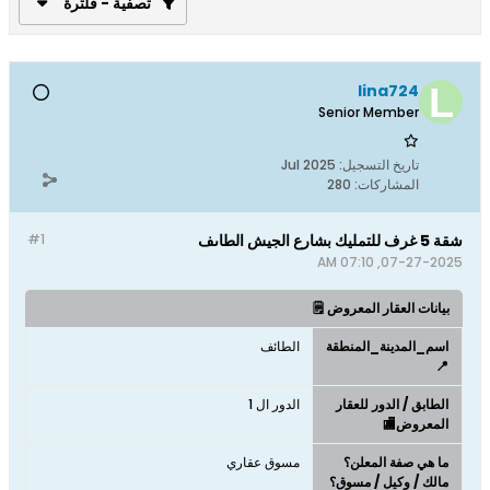
تصفية - فلترة
lina724
Senior Member
تاريخ التسجيل:
Jul 2025
المشاركات:
280
شقة 5 غرف للتمليك بشارع الجيش الطاىف
#1
07-27-2025, 07:10 AM
بيانات العقار المعروض 🗒️
اسم_المدينة_المنطقة
الطائف
📍
الطابق / الدور للعقار
الدور ال 1
المعروض🏬
ما هي صفة المعلن؟
مسوق عقاري
مالك / وكيل / مسوق؟