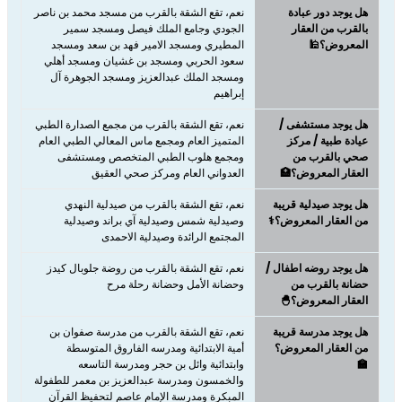
هل يوجد دور عبادة
نعم، تقع الشقة بالقرب من مسجد محمد بن ناصر
بالقرب من العقار
الجودي وجامع الملك فيصل ومسجد سمير
المعروض؟🕌
المطيري ومسجد الامير فهد بن سعد ومسجد
سعود الحربي ومسجد بن غشيان ومسجد أهلي
ومسجد الملك عبدالعزيز ومسجد الجوهرة آل
إبراهيم
هل يوجد مستشفى /
نعم، تقع الشقة بالقرب من مجمع الصدارة الطبي
عيادة طبية / مركز
المتميز العام ومجمع ماس المعالي الطبي العام
صحي بالقرب من
ومجمع هلوب الطبي المتخصص ومستشفى
العقار المعروض؟🏥
العدواني العام ومركز صحي العقيق
هل يوجد صيدلية قريبة
نعم، تقع الشقة بالقرب من صيدلية النهدي
من العقار المعروض؟⚕️
وصيدلية شمس وصيدلية آي براند وصيدلية
المجتمع الرائدة وصيدلية الاحمدى
هل يوجد روضه اطفال /
نعم، تقع الشقة بالقرب من روضة جلوبال كيدز
حضانة بالقرب من
وحضانة الأمل وحضانة رحلة مرح
العقار المعروض؟🐣
هل يوجد مدرسة قريبة
نعم، تقع الشقة بالقرب من مدرسة صفوان بن
من العقار المعروض؟
أمية الابتدائية ومدرسه الفاروق المتوسطة
🏫
وابتدائية وائل بن حجر ومدرسة التاسعه
والخمسون ومدرسة عبدالعزيز بن معمر للطفولة
المبكرة ومدرسة الإمام عاصم لتحفيظ القرآن