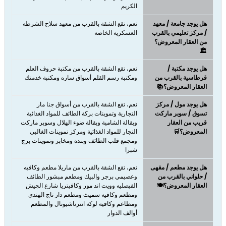
الكريم
هل يوجد جامعة / معهد
نعم، تقع الشقة بالقرب من معهد سلاح الشرطه
/ مركز تعليمي بالقرب
العسكرية الخاصة
من العقار المعروض؟
🏛️
هل يوجد مكتبة /
نعم، تقع الشقة بالقرب من مكتبة حروف العلم
قرطاسية بالقرب من
ومكتبة رسم القلم أسواق ساره ومكتبة خدمتك
العقار المعروض؟📚
هل يوجد مول / مركز
نعم، ​​​​​​​تقع الشقة بالقرب من أسواق جنا مار
تسوق / سوبر ماركت
التجارية وتموينات بركة الطائف للمواد الغذائية
قريب من العقار
وبقالة الشامية وبقالة ضوء الهلال وسوبر ماركت
المعروض؟🛒
النجار للمواد الغذائية ومركز تموينات الغالبي
ومجمع قلب الطائف وبندة ومخابز وتموينات برج
شبرا
هل يوجد مطعم / مقهى
نعم، ​​​​​​​تقع الشقة بالقرب من ماريلا مطعم وكافيه
/ حلواني بالقرب من
وعصيمي برجر والبيك ومطعم مبشور الطائف
العقار المعروض؟🍽️
الفيصليه وويت اند مور وكافيتريا شارع الجيش
ومطعم وكافيه سميث ومطعم دار تاج الهندي
ومطاعم وكافيه لوكه انترناشيونال والمطعم
أوالف الدوار