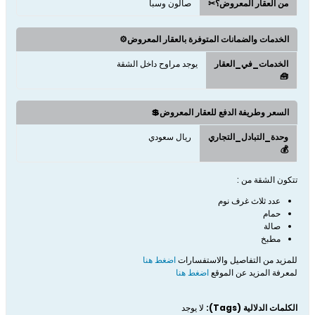
من العقار المعروض؟✂
صالون وسبا
الخدمات والضمانات المتوفرة بالعقار المعروض⚙️
الخدمات_في_العقار
يوجد مراوح داخل الشقة
🧰
السعر وطريفة الدفع للعقار المعروض💲
وحدة_التبادل_التجاري
ريال سعودي
💰
تتكون الشقة من :
عدد ثلاث غرف نوم
حمام
صالة
مطبخ
للمزيد من التفاصيل والاستفسارات
اضغط هنا
لمعرفة المزيد عن الموقع
اضغط هنا
الكلمات الدلالية (Tags):
لا يوجد