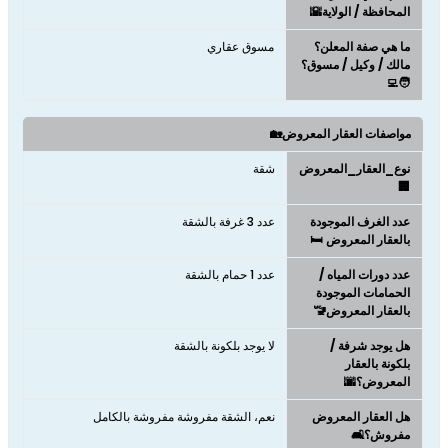
المحافظة / الولاية🌇
ما هي صفة المعلن؟
مسوق عقاري
مالك / وكيل / مسوق؟
🧑‍💻
مواصفات العقار المعروض🏡
نوع_العقار_المعروض
شقة
🏢
عدد الغرف الموجودة
عدد 3 غرفة بالشقة
بالعقار المعروض 🛏️
عدد دورات المياه /
عدد 1 حمام بالشقة
الحمامات الموجودة
بالعقار المعروض🚾
هل يوجد شرفة /
لا يوجد بلكونة بالشقة
بلكونة بالعقار
المعروض؟🌆
هل العقار المعروض
نعم، الشقة مفروشة مفروشة بالكامل
مفروش؟🛋️