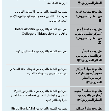
العقار المعروض؟🐣
الروضة الخامسة
هل يوجد مدرسة قريبة
نعم، تقع الشقة بالقرب من الابتدائية الاولى و
من العقار المعروض؟
مدرسة عبدالله بن مسعود الإبتدائية و ثانوية الإمام
🏫
البخاري الثانوية
هل يوجد جامعة / معهد
نعم، تقع الشقة بالقرب من Hafar Albatin
/ مركز تعليمي بالقرب
College of Education and Arts
من العقار المعروض؟
🏛️
هل يوجد مكتبة /
نعم، تقع الشقة بالقرب من مكتبة الوان كوم
قرطاسية بالقرب من
العقار المعروض؟📚
هل يوجد مول / مركز
نعم، تقع الشقة بالقرب من تموينات دانة المدن و
تسوق / سوبر ماركت
تموينات المهدي و تموينات الاسرة
قريب من العقار
المعروض؟🛒
هل يوجد مطعم / مقهى
نعم، تقع الشقة بالقرب من مطاعم نور البركة
/ حلواني بالقرب من
البخاري و اوشباز البخاري ushbaz bukhari و
العقار المعروض؟🍽️
بيتزا وفطائر كيرم
هل يوجد بنك / صراف
نعم، تقع الشقة بالقرب من Riyad Bank ATM