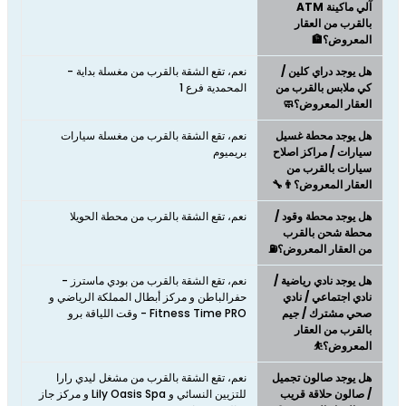
آلي ماكينة ATM
بالقرب من العقار
المعروض؟🏦
هل يوجد دراي كلين /
نعم، تقع الشقة بالقرب من مغسلة بداية -
كي ملابس بالقرب من
المحمدية فرع 1
العقار المعروض؟🧼
هل يوجد محطة غسيل
نعم، تقع الشقة بالقرب من مغسلة سيارات
سيارات / مراكز اصلاح
بريميوم
سيارات بالقرب من
العقار المعروض؟👨‍🔧
هل يوجد محطة وقود /
نعم، تقع الشقة بالقرب من محطة الحويلا
محطة شحن بالقرب
من العقار المعروض؟⛽
هل يوجد نادي رياضية /
نعم، تقع الشقة بالقرب من بودي ماسترز -
نادي اجتماعي / نادي
حفرالباطن و مركز أبطال المملكة الرياضي و
صحي مشترك / جيم
Fitness Time PRO - وقت اللياقة برو
بالقرب من العقار
المعروض؟⛹
هل يوجد صالون تجميل
نعم، تقع الشقة بالقرب من مشغل ليدي رارا
/ صالون حلاقة قريب
للتزيين النسائي و Lily Oasis Spa و مركز جاز