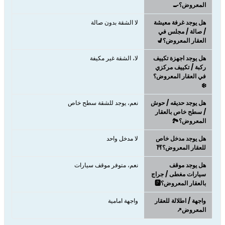
المعروض؟🍳
هل يوجد غرفة معيشة
لا الشقة بدون صالة
/ صالة / مجلس في
العقار المعروض؟💺
هل يوجد اجهزة تكييف
لا، الشقة غير مكيفة
ركبة / تكييف مركزي
في العقار المعروض؟
❄️
هل يوجد حديقه / حوش
نعم، يوجد للشقة سطح خاص
/ سطح خاص بالعقار
المعروض؟🏞️
هل يوجد مدخل خاص
لا مدخل واحد
للعقار المعروض؟⛩️
هل يوجد موقف
نعم، متوفر موقف سيارات
سيارات مغطى / جراج
بالعقار المعروض؟🅿️
واجهة / اطلالة للعقار
واجهة امامية
المعروض↗️