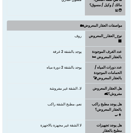
مالك / وكيل / مسوق؟
🧑‍💻
مواصفات العقار المعروض🏡
نوع_العقار_المعروض
روف
🏢
عدد الغرف الموجودة
يوجد بالشقة 2 غرفة
بالعقار المعروض 🛏️
عدد دورات المياه /
يوجد بالشقة 2 دورة مياه
الحمامات الموجودة
بالعقار المعروض🚾
هل العقار المعروض
لا، الشقة غير مفروشة
مفروش؟🛋️
هل يوجد مطبخ راكب
نعم، مطبخ الشقة راكب
بالعقار المعروض؟
👩‍🍳
هل يوجد تجهيزات
لا الشقة غير مجهزة بالاجهزة
مطبخ بالعقار