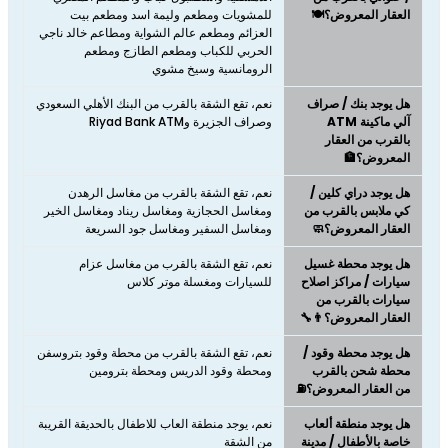
العقار المعروض؟🍽️
للمشويات ومطعم وليمة اسد ومطعم بيت
العزائم ومطعم عالم الشواية ومطاعم خالد ناجي
الحربي للكباب ومطعم الطازج ومطعم
الرومانسية وسيخ مشوي
هل يوجد بنك / صراف
نعم، تقع الشقة بالقرب من البنك الأهلي السعودي
آلي ماكينة ATM
وصراف الجزيرة وRiyad Bank ATM
بالقرب من العقار
المعروض؟🏦
هل يوجد دراي كلين /
كي ملابس بالقرب من
ومغاسل الحجازية ومغاسل ريناد ومغاسل الخير
العقار المعروض؟🧼
ومغاسل السفير ومغاسل جود السريعة
هل يوجد محطة غسيل
نعم، تقع الشقة بالقرب من مغاسل عزام
سيارات / مراكز اصلاح
للسيارات ومغسلة موتر كلاس
سيارات بالقرب من
العقار المعروض؟👨‍🔧
هل يوجد محطة وقود /
نعم، تقع الشقة بالقرب من محطة وقود بتروسفن
محطة شحن بالقرب
ومحطة وقود الدريس ومحطة بترومين
من العقار المعروض؟⛽
هل يوجد منطقة ألعاب
نعم، يوجد منطقة العاب للاطفال بالحديقة القريبة
خاصة بالأطفال / مدينة
من الشقة