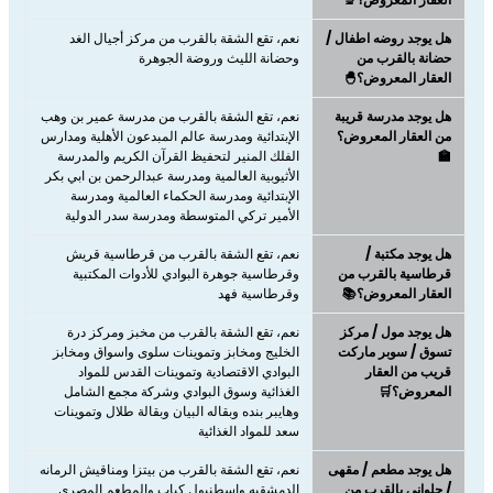
هل يوجد روضه اطفال /
نعم، تقع الشقة بالقرب من مركز أجيال الغد
حضانة بالقرب من
وحضانة الليث وروضة الجوهرة
العقار المعروض؟🐣
هل يوجد مدرسة قريبة
نعم، تقع الشقة بالقرب من مدرسة عمير بن وهب
من العقار المعروض؟
الإبتدائية ومدرسة عالم المبدعون الأهلية ومدارس
🏫
الفلك المنير لتحفيظ القرآن الكريم والمدرسة
الأثيوبية العالمية ومدرسة عبدالرحمن بن ابي بكر
الإبتدائية ومدرسة الحكماء العالمية ومدرسة
الأمير تركي المتوسطة ومدرسة سدر الدولية
هل يوجد مكتبة /
نعم، تقع الشقة بالقرب من قرطاسية قريش
قرطاسية بالقرب من
وقرطاسية جوهرة البوادي للأدوات المكتبية
العقار المعروض؟📚
وقرطاسية فهد
هل يوجد مول / مركز
نعم، ​​​​​​​تقع الشقة بالقرب من مخبز ومركز درة
تسوق / سوبر ماركت
الخليج ومخابز وتموينات سلوى واسواق ومخابز
قريب من العقار
البوادي الاقتصادية وتموينات القدس للمواد
المعروض؟🛒
الغذائية وسوق البوادي وشركة مجمع الشامل
وهايبر بنده وبقاله البيان وبقالة طلال وتموينات
سعد للمواد الغذائية
هل يوجد مطعم / مقهى
نعم، ​​​​​​​تقع الشقة بالقرب من بيتزا ومناقيش الرمانه
/ حلواني بالقرب من
الدمشقيه واسطنبول كباب والمطعم المصري