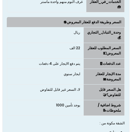
الخدمات_في_العقار
غرف النوم منهم واحدة ماستر
🧰
السعر وطريفة الدفع للعقار المعروض💲
وحدة_التبادل_التجاري
ريال
💰
السعر المطلوب للعقار
22 الف
المعروض💵
عدد الدفعات🧾
يتم دفع الايجار على 4 دفعات
مدة الايجار للعقار
ايجار سنوي
المعروضة📅
هل السعر قابل
لا، السعر غير قابل للتفاوض
للتفاوض؟🤝
شروط اضافية /
يوجد تأمين 1000
ملحوظات📝
الشقة مكونة من :
مطبخ