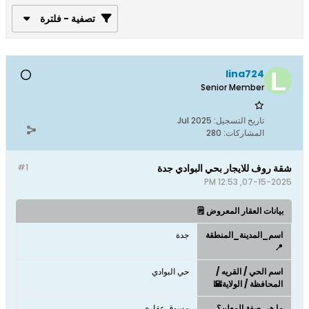
تصفية - فلترة
lina724
Senior Member
تاريخ التسجيل:
Jul 2025
المشاركات:
280
شقة روف للايجار بحي البوادي جدة
#1
07-15-2025, 12:53 PM
بيانات العقار المعروض 🗒️
اسم_المدينة_المنطقة
جدة
📍
اسم الحي / القريه /
حي البوادي
المحافظة / الولاية🌇
ما هي صفة المعلن؟
مسوق عقاري