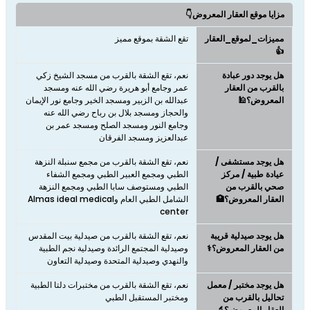
مزايا موقع العقار المعروض👇
مميزات_لموقع_العقار
تقع الشقة بموقع مميز
👍
هل يوجد دور عبادة
نعم، تقع الشقة بالقرب من مسجد الشيخ زكي
بالقرب من العقار
عمر وجامع أبو هريرة رضي الله عنه ومسجد
المعروض؟🕌
عبدالله بن الزبير ومسجد الخير وجامع نور الإيمان
والحجاز ومسجد بلال بن رباح رضي الله عنه
وجامع النور ومسجد الصلح ومسجد عمر بن
عبدالعزيز ومسجد الفرقان
هل يوجد مستشفى /
نعم، تقع الشقة بالقرب من مجمع سنبلة النزهة
عيادة طبية / مركز
الطبي ومجمع العبير الطبي ومجمع الشفاء
صحي بالقرب من
الطبي ومستوصف سابا الطبي ومجمع النزهة
العقار المعروض؟🏥
الشامل الطبي العام وAlmas ideal medical
center
هل يوجد صيدلية قريبة
نعم، تقع الشقة بالقرب من صيدلية بيت المقدس
من العقار المعروض؟⚕️
وصيدلية المجتمع الرائدة وصيدلية نجم الطبية
والنهدي وصيدلية المتحدة وصيدلية التعاون
هل يوجد مختبر / معمل
نعم، تقع الشقة بالقرب من مختبرات دلتا الطبية
تحاليل بالقرب من
ومختبر المستقبل الطبي
العقار المعروض؟🔬