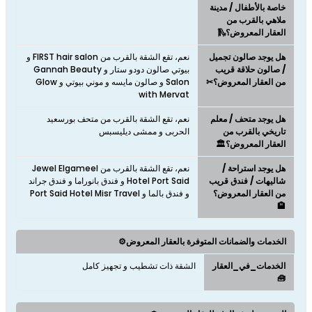
خاصة بالأطفال / مدينة
ملاهي بالقرب من
العقار المعروض؟🛝
هل يوجد صالون تجميل
نعم، تقع الشقة بالقرب من FIRST hair salon و
/ صالون حلاقة قريب
بيوتي صالون دودو ستار و Gannah Beauty
من العقار المعروض؟✂
Salon و صالون مايسه و موني بيوتي و Glow
with Mervat
هل يوجد متحف / معلم
نعم، تقع الشقة بالقرب من متحف بورسعيد
تاريخي بالقرب من
الحربى و ممشى ديليسبس
العقار المعروض؟🏛️
هل يوجد استراحة /
نعم، تقع الشقة بالقرب من Jewel Elgameel
شاليهات / فندق قريب
Hotel Port Said و فندق بانوراما و فندق جراند
من العقار المعروض؟
و فندق بالما و Port Said Hotel Misr Travel
🏨
الخدمات والضمانات المتوفرة بالعقار المعروض⚙️
الخدمات_في_العقار
الشقة ذات تشطيب و تجهيز كامل
🧰