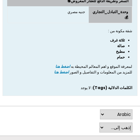
السعر وطريفة الدفع للعقار المعروض💲
وحدة_التبادل_التجاري
جنيه مصري
💰
شقة مكونة من :
ثلاثة غرف
صالة
مطبخ
حمام
لمعرفة الموقع و اهم المعالم المحيطة به
اضغط هنا
للمزيد من المعلومات و التفاصيل و الصور
اضغط هنا
الكلمات الدلالية (Tags):
لا يوجد