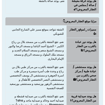
هل يوجد غرفة معيشة
نعم، يوجد صالة بالشقة
/ صالة / مجلس في
العقار المعروض؟💺
مزايا موقع العقار المعروض👇
مميزات_لموقع_العقار
الشقة تتواجد بموقع مميز علي الشارع الجانبي
👍
للشوبكي
هل يوجد دور عبادة
نعم، تقع الشقة بالقرب من مسجد بلال بن رباح
بالقرب من العقار
الكبير - الشيخ أحمد الباشا و مسجد الرضا والنور
المعروض؟🕌
و مسجد الشيخ منعم و مسجد السلام الجديد و
مسجد ملك الملوك و مسجد الرزاق و مسجد
الإمام البخارى
هل يوجد مستشفى /
نعم، تقع الشقة بالقرب من مركز طبي بلال بن
عيادة طبية / مركز
رباح و وحدة طب أسرة ميسرة و مركز طب
صحي بالقرب من
اسرة الجوهرة و مستشفي ال يوسف التخصصي
العقار المعروض؟🏥
و مستشفى النصر التخصصي للأطفال و
مستشفى الزهور بورسعيد و مستشفى بورسعيد
للصحة النفسية
هل يوجد صيدلية قريبة
نعم، تقع الشقة بالقرب من صيدلية قشطة و
من العقار المعروض؟⚕️
صيدلية احمد وخالد و صيدلية ماجد و Taha
Pharmacy و صيدليه الجميل و صيدلية د/محمد