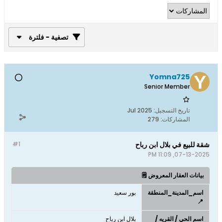
تصفية - فلترة
Yomna725
Senior Member
تاريخ التسجيل:
Jul 2025
المشاركات:
279
شقة للبيع في بلال ابن رباح
#1
07-13-2025, 11:09 PM
بيانات العقار المعروض 🗒️
اسم_المدينة_المنطقة
بور سعيد
📍
اسم الحي / القريه /
بلال ابن رباح