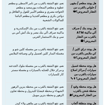
هل يوجد مطعم / مقهى
نعم، تقع الشقة بالقرب من تامر الاسطى و مطعم
/ حلواني بالقرب من
عطوة و مطعم السعاده ببورسعيد و مطعم
العقار المعروض؟🍽️
الخواجه مصري و مطعم الأمير للفول و الفلافل و
دواجن بكرى و مطعم أفندينا و مطعم الباشا
للماكولات الشعبية
هل يوجد بنك / صراف
نعم، تقع الشقة بالقرب من بنك الإسكندرية و
آلي ماكينة ATM
ماكينة صراف آلي بنك مصر و بنك أتش أس بي
بالقرب من العقار
سي و بنك الاستثمار العربى
المعروض؟🏦
هل يوجد دراي كلين /
نعم، تقع الشقة بالقرب من مغسله كلين شو و
كي ملابس بالقرب من
مغسلة المنار كلين لغسيل وكي وصباغة الملابس
العقار المعروض؟🧼
هل يوجد محطة غسيل
نعم، تقع الشقة بالقرب من مغسلة ملوك الجدعنه
سيارات / مراكز اصلاح
و مركز جلال للعنايه بالسيارات و مغسلة مستر
سيارات بالقرب من
كار للسيارات
العقار المعروض؟👨‍🔧
هل يوجد محطة وقود /
نعم، تقع الشقة بالقرب من محطة بنزين الزهور
محطة شحن بالقرب
الشهداء و محطة قبضايا للبترول و محطة تعاون
من العقار المعروض؟⛽
الزهور و محطة بنزين موبيل
هل يوجد منطقة ألعاب
نعم، تقع الشقة بالقرب من ملاهى ولاء كيدز