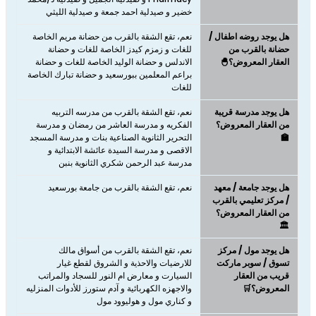
خضير و صيدلية احمد جمعة و صيدلية الليثي
هل يوجد روضه اطفال /
نعم، تقع الشقة بالقرب من حضانة مريم الخاصة
حضانة بالقرب من
للغات و زمزم كيدز الخاصة للغات و حضانة
العقار المعروض؟🐣
الاندلس و حضانة الوليد الخاصة للغات و حضانة
براعم المعلمين ببورسعيد و حضانة تبارك الخاصة
للغات
هل يوجد مدرسة قريبة
نعم، تقع الشقة بالقرب من مدرسه التربيه
من العقار المعروض؟
الفكريه و مدرسة العاشر من رمضان و مدرسة
🏫
التحرير الثانوية الصناعية بنات و مدرسة المسجد
الاقصى و مدرسة السيدة عائشة الابتدائية و
مدرسة عبد الرحمن شكري الثانوية بنبن
هل يوجد جامعة / معهد
نعم، تقع الشقة بالقرب من جامعة بورسعيد
/ مركز تعليمي بالقرب
من العقار المعروض؟
🏛️
هل يوجد مول / مركز
نعم، تقع الشقة بالقرب من أسواق مالك
تسوق / سوبر ماركت
للارضيات والاحذية و الشروق لقطع غيار
قريب من العقار
السيارت و معارض ام النور للسجاد والمراتب
المعروض؟🛒
والاجهزه الكهربائية و آدم ستورز للأدوات المنزليه
و كناري مول و هوليوود مول