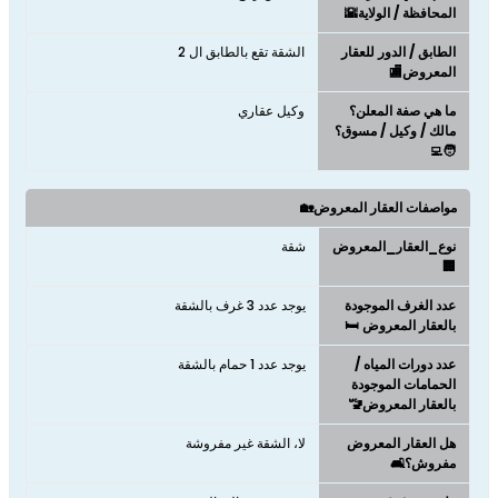
المحافظة / الولاية🌇
الطابق / الدور للعقار
الشقة تقع بالطابق ال 2
المعروض🏬
ما هي صفة المعلن؟
وكيل عقاري
مالك / وكيل / مسوق؟
🧑‍💻
مواصفات العقار المعروض🏡
نوع_العقار_المعروض
شقة
🏢
عدد الغرف الموجودة
يوجد عدد 3 غرف بالشقة
بالعقار المعروض 🛏️
عدد دورات المياه /
يوجد عدد 1 حمام بالشقة
الحمامات الموجودة
بالعقار المعروض🚾
هل العقار المعروض
لا، الشقة غير مفروشة
مفروش؟🛋️