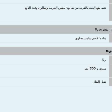
نعم، يقع البيت بالقرب من صالون مقص الغريب وصالون وقت الدلع
ار المعروض⚙️
بناء شخصي وليس تجاري
وض💲
ريال
مليون و 300 الف
تقبل البنك