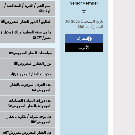
Senior Member
اسم الحي / القريه / المحافظة /
الولاية🌇
تاريخ التسجيل:
Jul 2025
الطابق / الدور للعقار المعروض🏬
المشاركات:
280
ما هي صفة المعلن؟ مالك / وكيل /
مسوق؟🧑‍💻
مشاركة
تويت
مواصفات العقار المعروض🏡
نوع_العقار_المعروض🏢
مكونات العقار المعروض🏘️
عدد الغرف الموجودة بالعقار
المعروض 🛏️
عدد دورات المياه / الحمامات
الموجودة بالعقار المعروض🚾
هل يوجد شرفة / بلكونة بالعقار
المعروض؟🌆
هل العقار المعروض مفروش؟🛋️