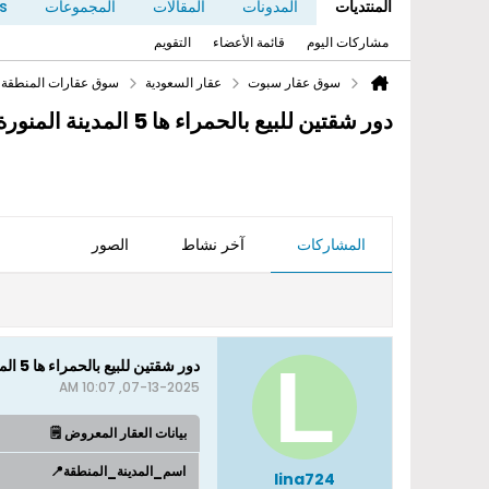
المنتديات
المدونات
المقالات
المجموعات
s
مشاركات اليوم
قائمة الأعضاء
التقويم
سوق عقار سبوت
عقار السعودية
سوق عقارات المنطقة ا
دور شقتين للبيع بالحمراء ها 5 المدينة المنورة
المشاركات
آخر نشاط
الصور
دور شقتين للبيع بالحمراء ها 5 المدينة المنورة
07-13-2025, 10:07 AM
بيانات العقار المعروض 🗒️
اسم_المدينة_المنطقة📍
lina724