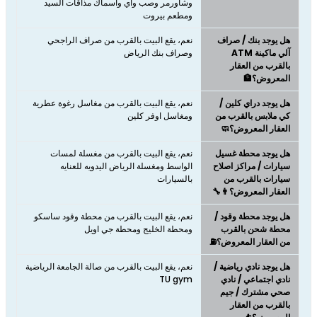
وشاورمر وصب واي وأسماك مذاقات السيد
ومطعم بيروت
هل يوجد بنك / صراف
نعم، يقع البيت بالقرب من صراف الراجحي
آلي ماكينة ATM
وصراف بنك الرياض
بالقرب من العقار
المعروض؟🏦
هل يوجد دراي كلين /
نعم، يقع البيت بالقرب من مغاسل رغوة عطرية
كي ملابس بالقرب من
ومغاسل اوفر كلين
العقار المعروض؟🧼
هل يوجد محطة غسيل
نعم، يقع البيت بالقرب من مغسلة لمسات
سيارات / مراكز اصلاح
الواسط ومغسلة الرياض اليدويه للعنايه
سيارات بالقرب من
بالسيارات
العقار المعروض؟👨‍🔧
هل يوجد محطة وقود /
نعم، يقع البيت بالقرب من محطة وقود ساسكو
محطة شحن بالقرب
ومحطة الخليج ومحطة جي اويل
من العقار المعروض؟⛽
هل يوجد نادي رياضية /
نعم، يقع البيت بالقرب من صالة الجامعة الرياضية
نادي اجتماعي / نادي
TU gym
صحي مشترك / جيم
بالقرب من العقار