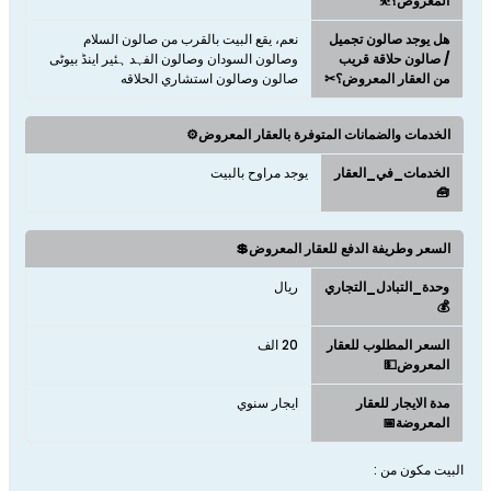
المعروض؟⛹
هل يوجد صالون تجميل
نعم، يقع البيت بالقرب من صالون السلام
/ صالون حلاقة قريب
وصالون السودان وصالون الفہد ہئیر اینڈ بیوٹی
من العقار المعروض؟✂
صالون وصالون استشاري الحلاقه
الخدمات والضمانات المتوفرة بالعقار المعروض⚙️
الخدمات_في_العقار
يوجد مراوح بالبيت
🧰
السعر وطريفة الدفع للعقار المعروض💲
وحدة_التبادل_التجاري
ريال
💰
السعر المطلوب للعقار
20 الف
المعروض💵
مدة الايجار للعقار
ايجار سنوي
المعروضة📅
البيت مكون من :