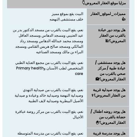
مزايا موقع العقار المعروض👇
مميزات_لموقع_العقار
👍
خلف مستشفى النهضه
هل يوجد دور عبادة
نعم، يقع البيت بالقرب من مسجد الدكتور بدر بن
بالقرب من العقار
عيد العتيبي ومسجد الدهاس ومسجد العاقل
المعروض؟🕌
ومسجد محمد عبدالله الدهاس ومسجد رداد
المالكي ومسجد صالح هريس القثامي ومسجد
البراء بن مالك ومسجد الصناعيه
هل يوجد مستشفى /
نعم، يقع البيت بالقرب من مجمع العناية الطبي
عيادة طبية / مركز
المتخصص لطب الأسنان وPrimary health
صحي بالقرب من
care
العقار المعروض؟🏥
هل يوجد صيدلية قريبة
نعم، يقع البيت بالقرب من صيدلية النهدي
من العقار المعروض؟⚕️
وصيدلية النهضة وصيدلية خالد وعيادة و صيدلية
الأصيل البيطرية وصيدلية لايف الطبية
هل يوجد روضه اطفال /
نعم، يقع البيت بالقرب من مركز روضة عباقرة
حضانة بالقرب من
الأجيال
العقار المعروض؟🐣
هل يوجد مدرسة قريبة
نعم، يقع البيت بالقرب من مدرسة المتوسطة