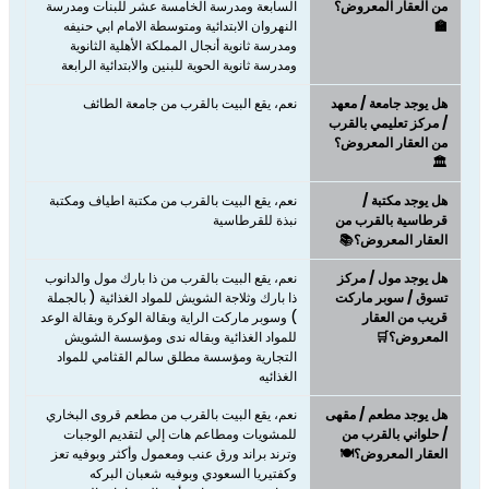
من العقار المعروض؟
السابعة ومدرسة الخامسة عشر للبنات ومدرسة
🏫
النهروان الابتدائية ومتوسطة الامام ابي حنيفه
ومدرسة ثانوية أنجال المملكة الأهلية الثانوية
ومدرسة ثانوية الحوية للبنين والابتدائية الرابعة
هل يوجد جامعة / معهد
نعم، يقع البيت بالقرب من جامعة الطائف
/ مركز تعليمي بالقرب
من العقار المعروض؟
🏛️
هل يوجد مكتبة /
نعم، يقع البيت بالقرب من مكتبة اطياف ومكتبة
قرطاسية بالقرب من
نبذة للقرطاسية
العقار المعروض؟📚
هل يوجد مول / مركز
نعم، يقع البيت بالقرب من ذا بارك مول والدانوب
تسوق / سوبر ماركت
ذا بارك وثلاجة الشويش للمواد الغذائية ( بالجملة
قريب من العقار
) وسوبر ماركت الراية وبقالة الوكرة وبقالة الوعد
المعروض؟🛒
للمواد الغذائية وبقاله ندى ومؤسسة الشويش
التجارية ومؤسسة مطلق سالم القثامي للمواد
الغذائيه
هل يوجد مطعم / مقهى
نعم، يقع البيت بالقرب من مطعم قروى البخاري
/ حلواني بالقرب من
للمشويات ومطاعم هات إلي لتقديم الوجبات
العقار المعروض؟🍽️
وترند براند ورق عنب ومعمول وأكثر وبوفيه تعز
وكفتيريا السعودي وبوفيه شعبان البركه