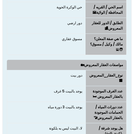
اسم الحي / القريه /
حي الوكرة الحوية
المحافظة / الولاية🌇
الطابق / الدور للعقار
دور ارضي
المعروض🏬
ما هي صفة المعلن؟
مسوق عقاري
مالك / وكيل / مسوق؟
🧑‍💻
مواصفات العقار المعروض🏡
نوع_العقار_المعروض
دور بيت
🏢
عدد الغرف الموجودة
يوجد بالبيت 5 غرف
بالعقار المعروض 🛏️
عدد دورات المياه /
يوجد بالبيت 3 دورة مياه
الحمامات الموجودة
بالعقار المعروض🚾
هل يوجد شرفة /
لا، البيت ليس به بلكونة
بلكونة بالعقار