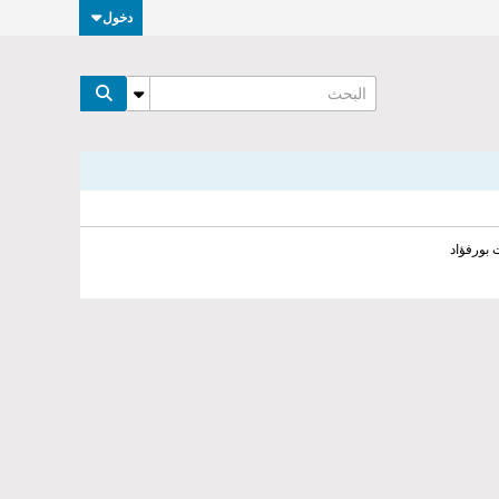
دخول
 بورفؤاد