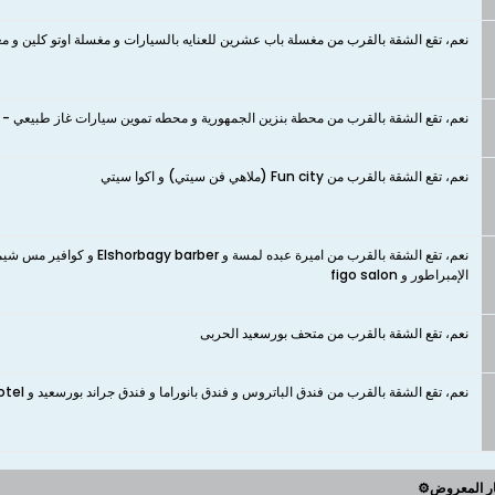
نعم، تقع الشقة بالقرب من مغسلة باب عشرين للعنايه بالسيارات و مغسلة اوتو كلين و 
نعم، تقع الشقة بالقرب من محطة بنزين الجمهورية و محطه تموين سيارات غاز طبيعي - 
نعم، تقع الشقة بالقرب من Fun city (ملاهي فن سيتي) و اكوا سيتي
الإمبراطور و figo salon
نعم، تقع الشقة بالقرب من متحف بورسعيد الحربى
نعم، تقع الشقة بالقرب من فندق الباتروس و فندق بانوراما و فندق جراند بورسعيد و Jewel Port Said Hotel و Marom Port Said Resort & Beach
ار المعروض⚙️