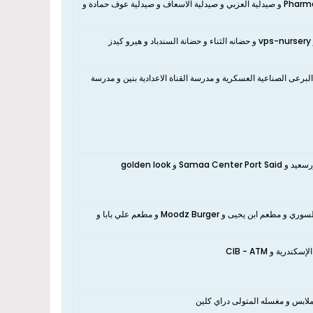
نعم، تقع الشقة بالقرب من صيدلية علاء المزين و صيدلية ال عبد اللطيف الطرشوبي Pharmacy و صيدلية العزبي و صيدلية الاسعاف و صيدلية عوف حمادة و
نعم، تقع الشقة بالقرب من حضانة سانتا ماريا و حضانة ولاء كيدز و Alsanna Nursery و vps-nursery و حضانه الثناء و حضانة السندباد و هيرو كيدز
برعى الصناعية العسكرية و مدرسة القناة الاعدادية بنين و مدرسة
نعم، تقع الشقة بالقرب من Golden look ojina و محل مارشيملو و السوق التجاري ببورسعيد و Samaa Center Port Said و golden look
نعم، تقع الشقة بالقرب من Samara Cafe & Restaurant و مطعم البرنسات زهير السوري و مطعم ابن يحيى و Moodz Burger و مطعم علي بابا و
لابس و مغسله المتولى دراي كلين