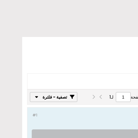
فحة
لـ
1
تصفية - فلترة
#1