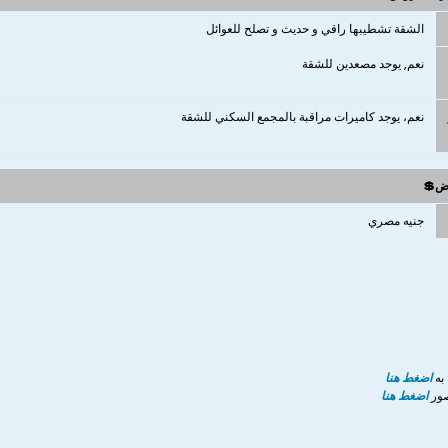
الشقة تشطيبها راقي و حديث و تصلح للعوائل
نعم, يوجد مصعدين للشقة
نعم، يوجد كاميرات مراقبة بالمجمع السكني للشقة
وض💲
جنيه مصري
 به
اضغط هنا
صور
اضغط هنا