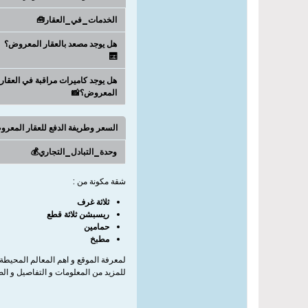
الخدمات_في_العقار🧰
هل يوجد مصعد بالعقار المعروض؟
🛗
هل يوجد كاميرات مراقبة في العقار
المعروض؟📸
السعر وطريفة الدفع للعقار المعر
وحدة_التبادل_التجاري💰
شقة مكونة من :
ثلاثة غرف
ريسبشن ثلاثة قطع
حمامين
مطبخ
لمعرفة الموقع و اهم المعالم المحيطة
للمزيد من المعلومات و التفاصيل و ال