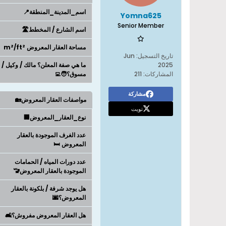
اسم_المدينة_المنطقة📍
Yomna625
Senior Member
اسم الشارع / المخطط🛣️
مساحة العقار المعروض m²/ft²
تاريخ التسجيل:
Jun
2025
ما هي صفة المعلن؟ مالك / وكيل /
المشاركات:
211
مسوق؟🧑‍💻
مشاركة
مواصفات العقار المعروض🏡
تويت
نوع_العقار_المعروض🏢
عدد الغرف الموجودة بالعقار
المعروض 🛏️
عدد دورات المياه / الحمامات
الموجودة بالعقار المعروض🚾
هل يوجد شرفة / بلكونة بالعقار
المعروض؟🌆
هل العقار المعروض مفروش؟🛋️