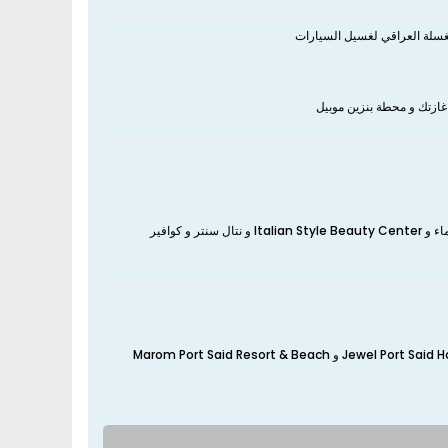
مغسلة العراقي لغسيل السيارات
غازتك و محطة بنزين موبيل
نعم، تقع الشقة بالقرب من اميرة عبده لمسة و Elshorbagy barber و كوافير مس شيماء و Italian Style Beauty Center و نتال سنتر و كوافير