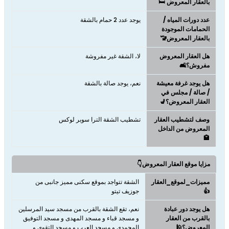
بالعقار المعروض 🛏️
عدد دورات المياه /
يوجد عدد 2 حمام بالشقة
الحمامات الموجودة
بالعقار المعروض🚾
هل العقار المعروض
لا، الشقة غير مفروشة
مفروش؟🛋️
هل يوجد غرفة معيشة
نعم، يوجد صالة بالشقة
/ صالة / مجلس في
العقار المعروض؟💺
وصف لتشطيب العقار
تشطيب الشقة الترا سوبر لوكس
المعروض من الداخل
🏩
مزايا موقع العقار المعروض👇
مميزات_لموقع_العقار
الشقة تتواجد بموقع سكنى مميز جانبى من
👍
جوزيف تيتو
هل يوجد دور عبادة
نعم، تقع الشقة بالقرب من مسجد سيد المرسلين
بالقرب من العقار
و مسجد قباء و مسجد المهدى و مسجد التوفيق
المعروض؟🕌
المحمدى و مسجد العرب و مسجد التقوى و