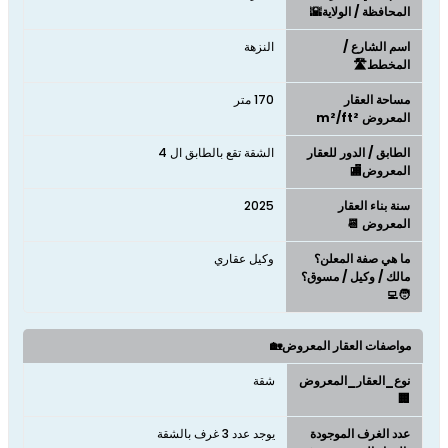
المحافظة / الولاية🌇
اسم الشارع /
النزهة
المخطط🛣️
مساحة العقار
170 متر
المعروض m²/ft²
الطابق / الدور للعقار
الشقة تقع بالطابق ال 4
المعروض🏬
سنة بناء العقار
2025
المعروض 📆
ما هي صفة المعلن؟
وكيل عقاري
مالك / وكيل / مسوق؟
🧑‍💻
مواصفات العقار المعروض🏡
نوع_العقار_المعروض
شقة
🏢
عدد الغرف الموجودة
يوجد عدد 3 غرف بالشقة