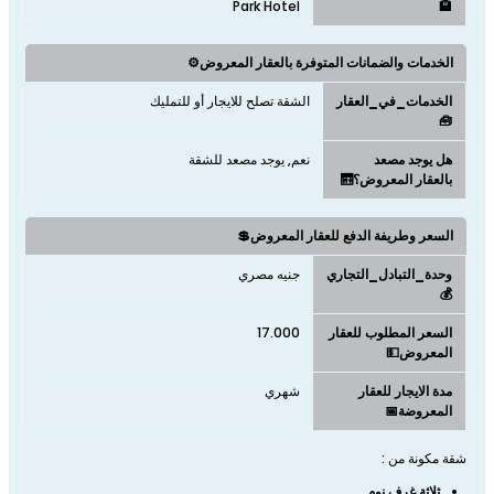
Park Hotel
🏨
الخدمات والضمانات المتوفرة بالعقار المعروض⚙️
الخدمات_في_العقار
الشقة تصلح للايجار أو للتمليك
🧰
هل يوجد مصعد
نعم, يوجد مصعد للشقة
بالعقار المعروض؟🛗
السعر وطريفة الدفع للعقار المعروض💲
وحدة_التبادل_التجاري
جنيه مصري
💰
السعر المطلوب للعقار
17.000
المعروض💵
مدة الايجار للعقار
شهري
المعروضة📅
شقة مكونة من :
ثلاثة غرف نوم