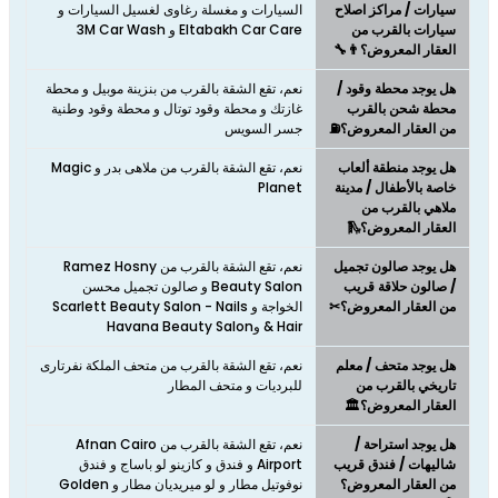
سيارات / مراكز اصلاح
السيارات و مغسلة رغاوى لغسيل السيارات و
سيارات بالقرب من
Eltabakh Car Care و 3M Car Wash
العقار المعروض؟👨‍🔧
هل يوجد محطة وقود /
نعم، تقع الشقة بالقرب من بنزينة موبيل و محطة
محطة شحن بالقرب
غازتك و محطة وقود توتال و محطة وقود وطنية
من العقار المعروض؟⛽
جسر السويس
هل يوجد منطقة ألعاب
نعم، تقع الشقة بالقرب من ملاهى بدر و Magic
خاصة بالأطفال / مدينة
Planet
ملاهي بالقرب من
العقار المعروض؟🛝
هل يوجد صالون تجميل
نعم، تقع الشقة بالقرب من Ramez Hosny
/ صالون حلاقة قريب
Beauty Salon و صالون تجميل محسن
من العقار المعروض؟✂
الخواجة و Scarlett Beauty Salon - Nails
& Hair وHavana Beauty Salon
هل يوجد متحف / معلم
نعم، تقع الشقة بالقرب من متحف الملكة نفرتارى
تاريخي بالقرب من
للبرديات و متحف المطار
العقار المعروض؟🏛️
هل يوجد استراحة /
نعم، تقع الشقة بالقرب من Afnan Cairo
شاليهات / فندق قريب
Airport و فندق و كازينو لو باساج و فندق
من العقار المعروض؟
نوفوتيل مطار و لو ميريديان مطار و Golden