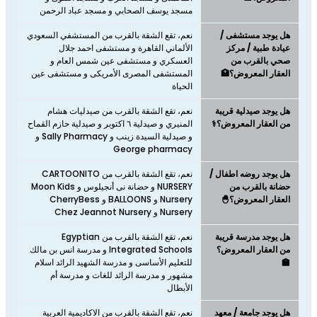
مسجد يوسف الصحابي و مسجد عباد الرحمن
هل يوجد مستشفى /
نعم، تقع الشقة بالقرب من المستشفي السعودي
عيادة طبية / مركز
الألماني القاهرة و مستشفى احمد جلال
صحي بالقرب من
العسكري و مستشفى عين شمس العام و
العقار المعروض؟🏥
المستشفى المصرى الأمريكى و مستشفى عين
الحياة
هل يوجد صيدلية قريبة
نعم، تقع الشقة بالقرب من صيدليات هشام
من العقار المعروض؟⚕️
المنيري و صيدلية ٦ اكتوبر و صيدلية حازم القماح
و صيدلية السيدة زينب و Sally Pharmacy و
George pharmacy
هل يوجد روضه اطفال /
نعم، تقع الشقة بالقرب من CARTOONITO
حضانة بالقرب من
NURSERY و حضانة نى أنجيلوس و Moon Kids
العقار المعروض؟🐣
Nursery و BALLOONS و CherryBess
Nursery و Chez Jeannot Nursery
هل يوجد مدرسة قريبة
نعم، تقع الشقة بالقرب من Egyptian
من العقار المعروض؟
Integrated Schools و مدرسة انس بن مالك
🏫
للتعليم الأساسى و مدرسة الشهيد الرائد اسلام
مشهور و مدرسة الرائد للغات و مدرسة أم
الأبطال
هل يوجد جامعة / معهد
نعم، تقع الشقة بالقرب من الاكاديمية العربية