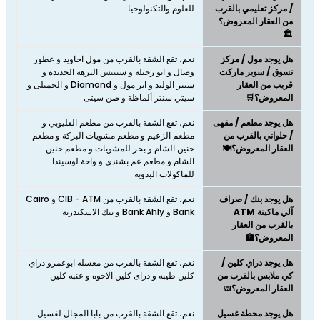
/ مركز تعليمي بالقرب
للعلوم والتكنولوجيا
من العقار المعروض؟
🏛️
هل يوجد مول / مركز
نعم، تقع الشقة بالقرب من مول اجاويد و عطور
تسوق / سوبر ماركت
وصال و ابو رجيله و سبينس النزهة الجديدة و
قريب من العقار
سنتر الوليد و اير مول و Diamond و الجميلى و
المعروض؟🛒
سيتي سنتر ألماظة و صن سيتى
هل يوجد مطعم / مقهى
نعم، تقع الشقة بالقرب من مطعم القليوبي و
/ حلواني بالقرب من
مطعم الزعيم و مطعم مشويات البركة و مطعم
العقار المعروض؟🍽️
حنين الشام و بحر للمشويات و مطعم حنين
الشام و مطعم عم بشندي و واحة لوسيندا
للماكولات البدويه
هل يوجد بنك / صراف
نعم، تقع الشقة بالقرب من CIB - ATM و Cairo
آلي ماكينة ATM
Bank و Bank Ahly و بنك الاسكندرية
بالقرب من العقار
المعروض؟🏦
هل يوجد دراي كلين /
نعم، تقع الشقة بالقرب من مغسله ابوعمرو دراي
كي ملابس بالقرب من
كلين طيبه و دراى كلين الاخوه و عنبه كلين
العقار المعروض؟🧼
هل يوجد محطة غسيل
نعم، تقع الشقة بالقرب من بابا المجال لغسيل