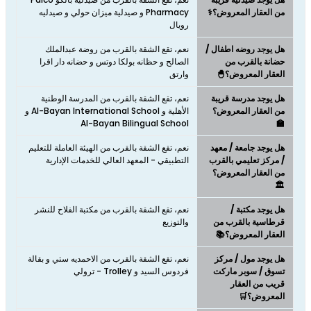
من العقار المعروض؟⚕️
Pharmacy و صيدلية ميزان حولي و صيدليه
رويال
هل يوجد روضه اطفال /
نعم، تقع الشقة بالقرب من روضة عبدالملك
حضانة بالقرب من
الصالح و حظانه بولكا دوتس و حضانه دار اقرا
العقار المعروض؟🐣
وارتق
هل يوجد مدرسة قريبة
نعم، تقع الشقة بالقرب من المدرسة الوطنية
من العقار المعروض؟
الأهلية و Al-Bayan International School و
Al-Bayan Bilingual School
🏫
هل يوجد جامعة / معهد
نعم، تقع الشقة بالقرب من الهيئة العاملة للتعليم
/ مركز تعليمي بالقرب
التطبيقي - المعهد العالي للخدمات الإدارية
من العقار المعروض؟
🏛️
هل يوجد مكتبة /
نعم، تقع الشقة بالقرب من مكتبة الفلاح للنشر
قرطاسية بالقرب من
والتوزيع
العقار المعروض؟📚
هل يوجد مول / مركز
نعم، تقع الشقة بالقرب من الاحمديه ستي و بقالة
تسوق / سوبر ماركت
فردوس السيد و Trolley - ترولي
قريب من العقار
المعروض؟🛒