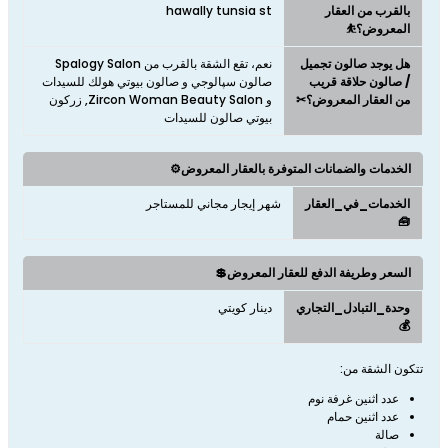
بالقرب من العقار
hawally tunsia st
المعروض؟⛹
هل يوجد صالون تجميل
نعم، تقع الشقة بالقرب من Spalogy Salon
/ صالون حلاقة قريب
صالون سپالوجي و صالون بيوتي هولك للسيدات
من العقار المعروض؟✂
و Zircon Woman Beauty Salon, زركون
بيوتي صالون للسيدات
الخدمات والضمانات المتوفرة بالعقار المعروض⚙️
الخدمات_في_العقار
شهر إيجار مجاني للمستاجر
🧰
السعر وطريفة الدفع للعقار المعروض💲
وحدة_التبادل_التجاري
دينار كويتي
💰
تتكون الشقة من:
عدد اثنين غرفة نوم
عدد اثنين حمام
صالة