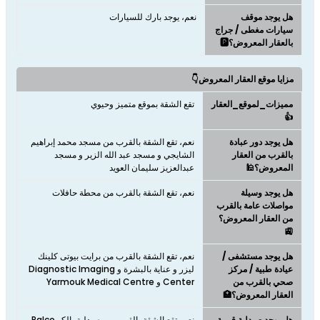
هل يوجد موقف
نعم، يوجد بارك للسيارات
سيارات مغطى / جراج
بالعقار المعروض؟🅿️
مزايا موقع العقار المعروض👇
مميزات_لموقع_العقار
تقع الشقة بموقع متميز وحيوي
👍
هل يوجد دور عبادة
نعم، تقع الشقة بالقرب من مسجد محمد إبراهيم
بالقرب من العقار
الشايجي و مسجد عبد الله الزير و مسجد
المعروض؟🕌
عبدالعزيز سليمان العويد
هل يوجد وسيلة
نعم، تقع الشقة بالقرب من محطة حافلات
مواصلات عامة بالقرب
من العقار المعروض؟
🚉
هل يوجد مستشفى /
نعم، تقع الشقة بالقرب من برايت بيوتى كلينك
عيادة طبية / مركز
ليزر و عناية بالبشرة و Diagnostic Imaging
صحي بالقرب من
Center و Yarmouk Medical Centre
العقار المعروض؟🏥
هل يوجد صيدلية قريبة
نعم، تقع الشقة بالقرب من صيدلية بالكو Palco