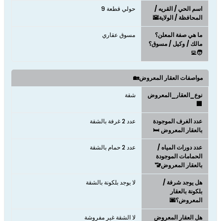
اسم الحي / القريه /
حولي قطعة 9
المحافظة / الولاية🌇
ما هي صفة المعلن؟
مسوق عقاري
مالك / وكيل / مسوق؟
🧑‍💻
مواصفات العقار المعروض🏡
نوع_العقار_المعروض
شقة
🏢
عدد الغرف الموجودة
عدد 2 غرفة بالشقة
بالعقار المعروض 🛏️
عدد دورات المياه /
عدد 2 حمام بالشقة
الحمامات الموجودة
بالعقار المعروض🚾
هل يوجد شرفة /
لا يوجد بلكونة بالشقة
بلكونة بالعقار
المعروض؟🌆
هل العقار المعروض
لا الشقة غير مفروشة