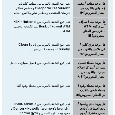
هل يوجد مطعم / مقهى
نعم، تقع الشقة بالقرب من مطعم كليوباترا
/ حلواني بالقرب من
Cleopatra Restaurant و مطعم فطائر
العقار المعروض؟🍽️
فرسان المنتخب و مطعم شاورما أنس الشام
هل يوجد بنك / صراف
نعم، تقع الشقة بالقرب من NBK - National
آلي ماكينة ATM
Bank of Kuwait ATM بنك الكويت الوطني
بالقرب من العقار
ATM
المعروض؟🏦
هل يوجد دراي كلين /
نعم، تقع الشقة بالقرب من Clean Spot
كي ملابس بالقرب من
Laundry - مصبغة كلين سبوت
العقار المعروض؟🧼
هل يوجد محطة غسيل
نعم، تقع الشقة بالقرب من غسيل سيارات متنقل
سيارات / مراكز اصلاح
سيارات بالقرب من
العقار المعروض؟👨‍🔧
هل يوجد محطة وقود /
نعم، تقع الشقة بالقرب من محطة وقود ألفا
محطة شحن بالقرب
من العقار المعروض؟⛽
هل يوجد نادي رياضية /
نعم، تقع الشقة بالقرب من SPARK Athletic
نادي اجتماعي / نادي
Center - Hawally (women’s branch) و
صحي مشترك / جيم
معهد بيت القوة الصحي و I forma gym