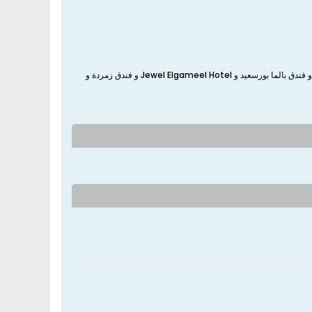
نعم، تقع الشقة بالقرب من فندق بانوراما - بور سعيد و Port Said Hotel Misr Travel و فندق بالما بورسعيد و Jewel Elgameel Hotel و فندق زمردة و