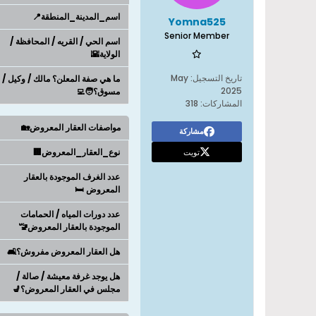
اسم_المدينة_المنطقة📍
Yomna525
Senior Member
اسم الحي / القريه / المحافظة /
الولاية🌇
تاريخ التسجيل:
May
ما هي صفة المعلن؟ مالك / وكيل /
2025
مسوق؟🧑‍💻
المشاركات:
318
مواصفات العقار المعروض🏡
مشاركة
تويت
نوع_العقار_المعروض🏢
عدد الغرف الموجودة بالعقار
المعروض 🛏️
عدد دورات المياه / الحمامات
الموجودة بالعقار المعروض🚾
هل العقار المعروض مفروش؟🛋️
هل يوجد غرفة معيشة / صالة /
مجلس في العقار المعروض؟💺