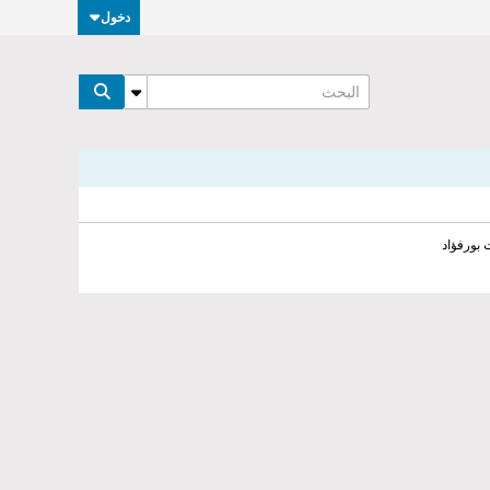
دخول
 بورفؤاد