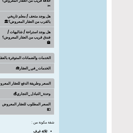
حلاقة قريب من العقار المعروض؟
✂
هل يوجد متحف / معلم تاريخي
بالقرب من العقار المعروض؟🏛️
هل يوجد استراحة / شاليهات /
فندق قريب من العقار المعروض؟
🏨
الخدمات والضمانات المتوفرة بالعق
الخدمات_في_العقار🧰
السعر وطريفة الدفع للعقار المعر
وحدة_التبادل_التجاري💰
السعر المطلوب للعقار المعروض
💵
شقة مكونة من :
ثلاثة غرف