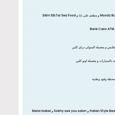
نعم، تقع الشقة بالقرب من Samara Cafe & Restaurant و مطعم ابن يحيى و Moodz Burger و مطعم علي بابا و 3Alm Elb7ar Sea Food
لابس و مغسله المتولى دراي كلين
 بالسيارات و مغسلة اوتو كلين
 محطة وقود وطنية
نعم، تقع الشقة بالقرب من كوافير مس شيماء و Elshorbagy barber و Italian Style Beauty Center و Sobhy see you salon و Maria Isabel