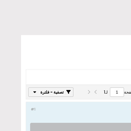
فحة
لـ
1
تصفية - فلترة
#1