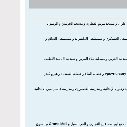
علوان و مسجد مريم القطرية و مسجد الحرمين و الرسول
تشفى العسكري و مستشفى الدليفراند و مستشفى السلام و
دلية العزبي و صيدلية علاء المزين و صيدلية ال عبد اللطيف
نعم، تقع الشقة بالقرب من Alsanna Nursery و حضانة سانتا ماريا و حضانة ولاء كيدز و vps-nursery و حضانه الثناء و حضانة السندباد و هيرو كيدز
 زغلول الإبتدائية و مدرسة العصفورى و مدرسة قاسم أمين الابتدائية
نعم، تقع الشقة بالقرب من Samaa Center و Golden look ojina و ابو علاء اكتف و مجمع ابو اسماعيل التجارى و الفرما مول و Grand Mall و السوق