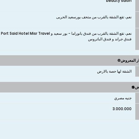
beauty salon
نعم، تقع الشقة بالقرب من متحف بورسعيد الحربى
فندق جراند و فندق الباتروس
ار المعروض⚙️
الشقة لها حصة بالارض
وض💲
جنيه مصري
3.000.000