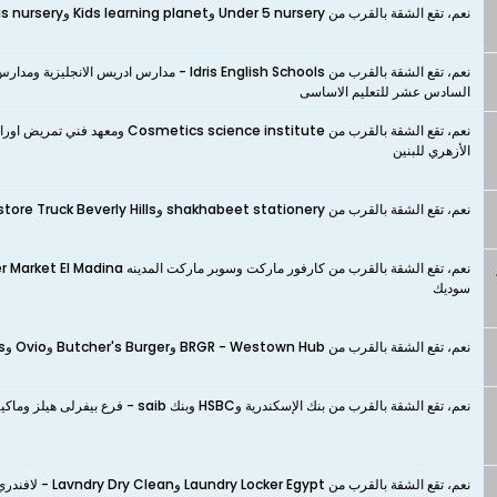
نعم، تقع الشقة بالقرب من Under 5 nursery وKids learning planet وChildren Oasis nursery وRed zone nursery وPlay2Learn Nursery
نعم، تقع الشقة بالقرب من Idris English Schools - 
السادس عشر للتعليم الاساسى
الأزهري للبنين
نعم، تقع الشقة بالقرب من shakhabeet stationery وDiwan Bookstore Truck Beverly Hills وColori Pazzi كلورى باتسى
سوديك
نعم، تقع الشقة بالقرب من BRGR - Westown Hub وButcher's Burger وOvio وChicken & Ribs وTaboon Restaurant - Westown Hub
نعم، تقع الشقة بالقرب من بنك الإسكندرية وHSBC وبنك saib - فرع بيفرلى هيلز وماكينة صراف آلي البنك العربي الأفريقى الدولي
نعم، تقع الشقة بالقرب من Laundry Locker Egypt وLavndry Dry Clean - لافندري دراي كلين وMr Jeff ومغسلة روما كلين