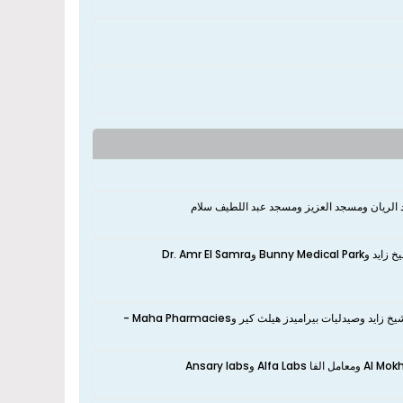
الريان ومسجد العزيز ومسجد عبد اللطيف سلام
نعم، تقع الشقة بالقرب من El Nada Hospital Sheikh Zayed - مستشفى الندى الشيخ زايد وBunny Medical Park وDr. Amr El Samra
نعم، تقع الشقة بالقرب من صيدليات ابوعلي وEl khayal pharmacy وصيدلية زمزم الشيخ زايد وصيدليات بيراميدز هيلث كير وMaha Pharmacies -