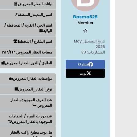
بيانات العقار المعروض 🗒️
اسم_المدينة_المنطقة📍
Basma525
Member
اسم الحي / القريه / المحافظة /
الولاية🌇
تاريخ التسجيل:
May
اسم الشارع / المخطط🛣️
2025
المشاركات:
89
مساحة العقار المعروض m²/ft²
الطابق / الدور للعقار المعروض🏬
مشاركة
تويت
مواصفات العقار المعروض🏡
نوع_العقار_المعروض🏢
عدد الغرف الموجودة بالعقار
المعروض 🛏️
عدد دورات المياه / الحمامات
الموجودة بالعقار المعروض🚾
هل يوجد مطبخ راكب بالعقار