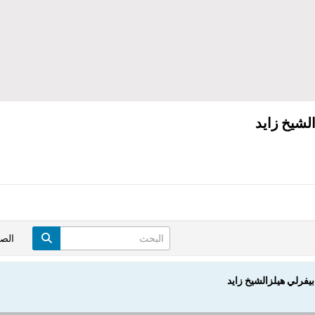
لشيخ زايد
الص
يفرلي هيلزالشيخ زايد