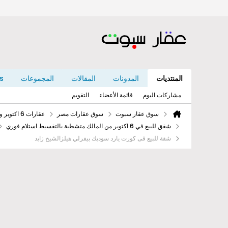
المنتديات
المدونات
المقالات
المجموعات
s
مشاركات اليوم
قائمة الأعضاء
التقويم
سوق عقار سبوت
سوق عقارات مصر
عقارات 6 اكتوبر والشيخ زايد بدون سمسار مكتب من المالك
شقق للبيع في 6 اكتوبر من المالك متشطبة بالتقسيط استلام فوري
شقة للبيع فى كورت يارد سوديك بيفرلي هيلزالشيخ زايد