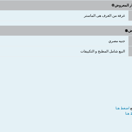
ار المعروض⚙️
غرفة من الغرف هى الماستر
وض💲
جنيه مصري
البيع شامل المطبخ و التكييفات
ع
اضغط هنا
هنا