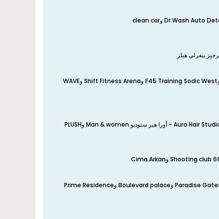
نعم، تقع الشقة بالقرب من نادي اجياد للفروسية Agyad horseback riding school وF45 Training Sodic West وShift Fitness Arena وWAVE
نعم، تقع الشقة بالقرب من La Coupe - SODIC وصالون بيكاسو ورضا عبدو صالون وAura Hair Studio - أورا هير ستوديو Man & women وPLUSH
نعم، تقع الشقة بالقرب من AL MANZEL Sheikh Zayed المنزل الشيخ زايد وParadise Gates Zayed وBoulevard palace وPrime Residence