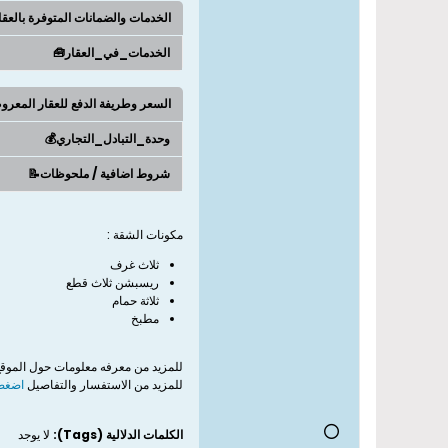
الخدمات والضمانات المتوفرة بالعق
الخدمات_في_العقار🧰
السعر وطريفة الدفع للعقار المعر
وحدة_التبادل_التجاري💰
شروط اضافية / ملحوظات📝
مكونات الشقة :
ثلاث غرف
ريسبشن ثلاث قطع
ثلاثة حمام
مطبخ
للمزيد من معرفه معلومات حول الموق
للمزيد من الاستفسار والتفاصيل
اضغط 
الكلمات الدلالية (Tags):
لا يوجد