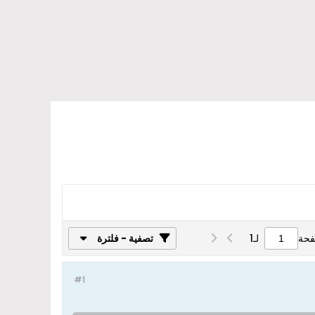
فحة
لـ
1
تصفية - فلترة
#1