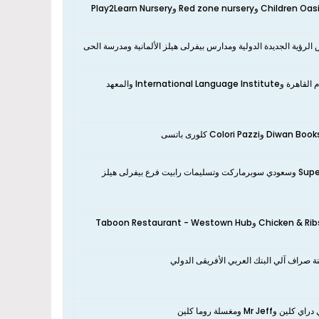
مدارس ادريس الانجليزية ومدارس الرؤية الجديدة الدولية ومدارس بيفرلى هيلز الألمانية ومدرسة الحى
نعم، تقع الشقة بالقرب من Cosmetics science institute ومعهد فني تمريض اورام القاهرة وInternational Language Institute والمعهد
نعم، تقع الشقة بالقرب من كارفور ماركت وسوبر ماركت المدينه Super Market El Madina وسعودي سوبرماركت وتسليمات رابيت فرع بيفرلى هيلز