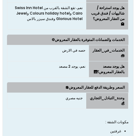
هل يوجد استراحة /
نعم، تقع الشقة بالقرب من Swiss Inn Hotel
شاليهات / فندق قريب
Cairo وColours holiday hotel وJewel
من العقار المعروض؟
Glorious Hotel وفندق سيزر بالاس
🏨
الخدمات والضمانات المتوفرة بالعقار المعروض⚙️
الخدمات_في_العقار
حصه في الارض
🧰
هل يوجد مصعد
نعم، يوجد 2 مصعد
بالعقار المعروض؟🛗
السعر وطريفة الدفع للعقار المعروض💲
وحدة_التبادل_التجاري
جنيه مصري
💰
مكونات الشقة :
غرفتين