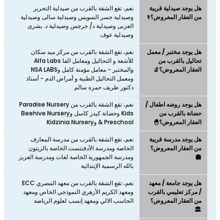
هل يوجد صيدلية قريبة
نعم، تقع الشقة بالقرب من صيدلية التحرير
من العقار المعروض؟⚕️
وصيدلية جسر السويس وصيدلية سالى وصيدلية
العزبى وصيدلية د/ جرجس وصيدلية د. بشرى
وصيدلية عوف
هل يوجد مختبر / معمل
نعم، تقع الشقة بالقرب من مركز ميد سكان
تحاليل بالقرب من
للأشعة و التحاليل ومعامل الفا Alfa Labs
العقار المعروض؟🔬
والمختبر - معامل مؤمنة كامل وNSA LABS
ومعمل التحاليل الطبية و أمراض الدم - أستاذ
دكتور طريف حمزه سالم
هل يوجد روضه اطفال /
نعم، تقع الشقة بالقرب من Paradise Nursery
حضانة بالقرب من
Kids وحضانة كيدز كاسل وBeehive Nursery
العقار المعروض؟🐣
& Preschool وKidzinia Nursery
هل يوجد مدرسة قريبة
نعم، تقع الشقة بالقرب من مدرسة المعارف
من العقار المعروض؟
الخاصة ومدرسة الآدفنتست الخاصة بالزيتون
🏫
ومدرسة الجمهورية الخاصة لغات ومدرسة العزيز
بالله الرسمية الإبتدائية
هل يوجد جامعة / معهد
نعم، تقع الشقة بالقرب من معهد المصري ECC
/ مركز تعليمي بالقرب
ومعهد الكريم الأزهري النموذجي الخاص ومعهد
من العقار المعروض؟
الحاسب الالي ومعهد إنسب لعلوم الرياضة
🏛️