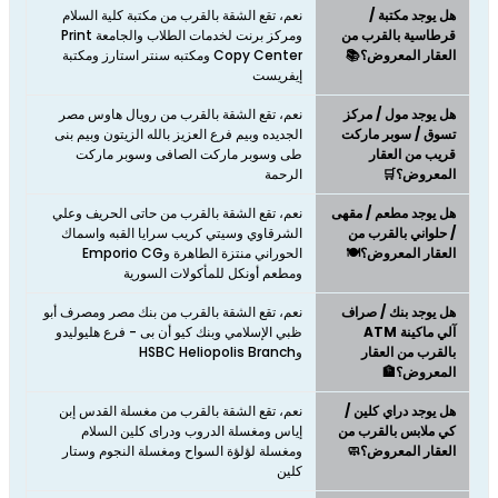
هل يوجد مكتبة /
نعم، تقع الشقة بالقرب من مكتبة كلية السلام
قرطاسية بالقرب من
ومركز برنت لخدمات الطلاب والجامعة Print
العقار المعروض؟📚
Copy Center ومكتبه سنتر استارز ومكتبة
إيفريست
هل يوجد مول / مركز
نعم، تقع الشقة بالقرب من رويال هاوس مصر
تسوق / سوبر ماركت
الجديده وبيم فرع العزيز بالله الزيتون وبيم بنى
قريب من العقار
طى وسوبر ماركت الصافى وسوبر ماركت
المعروض؟🛒
الرحمة
هل يوجد مطعم / مقهى
نعم، تقع الشقة بالقرب من حاتى الحريف وعلي
/ حلواني بالقرب من
الشرقاوي وسيتي كريب سرايا القبه واسماك
العقار المعروض؟🍽️
الحوراني منتزة الطاهرة وEmporio CG
ومطعم أونكل للمأكولات السورية
هل يوجد بنك / صراف
نعم، تقع الشقة بالقرب من بنك مصر ومصرف أبو
آلي ماكينة ATM
ظبي الإسلامي وبنك كيو أن بى - فرع هليوليدو
بالقرب من العقار
وHSBC Heliopolis Branch
المعروض؟🏦
هل يوجد دراي كلين /
نعم، تقع الشقة بالقرب من مغسلة القدس إبن
كي ملابس بالقرب من
إياس ومغسلة الدروب ودراى كلين السلام
العقار المعروض؟🧼
ومغسلة لؤلؤة السواح ومغسلة النجوم وستار
كلين