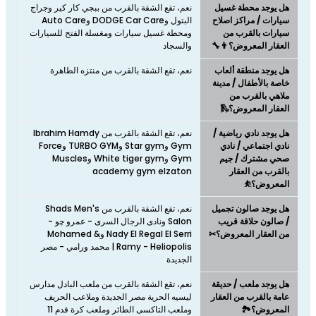
هل يوجد محطة غسيل
نعم، تقع الشقة بالقرب من ببجي كار كير وجراج
سيارات / مراكز اصلاح
البتول وDODGE Car Care وAuto Care
سيارات بالقرب من
ومحطة غسيل سيارات ومغسلة الفتح للسيارات
العقار المعروض؟👨‍🔧
والسجاد
هل يوجد منطقة ألعاب
نعم، تقع الشقة بالقرب من منتزه الطاهرة
خاصة بالأطفال / مدينة
ملاهي بالقرب من
العقار المعروض؟🛝
هل يوجد نادي رياضية /
نعم، تقع الشقة بالقرب من Ibrahim Hamdy
نادي اجتماعي / نادي
Gym وStar gym وTURBO GYM وForce
صحي مشترك / جيم
Gym وWhite tiger gym وMuscles
بالقرب من العقار
academy gym elzaton
المعروض؟⛹
هل يوجد صالون تجميل
نعم، تقع الشقة بالقرب من Shads Men's
/ صالون حلاقة قريب
Salon ونادى الرجال السرى - عمرو چو -
من العقار المعروض؟✂
Nady El Regal El Serri وMohamed &
Ramy - Heliopolis | محمد ورامي - مصر
الجديدة
هل يوجد ملعب / حديقة
نعم، تقع الشقة بالقرب من ملعب البادل مدارس
عامة بالقرب من العقار
ليسيه الحرية مصر الجديدة وملاعب الحريف
المعروض؟🏞️
وملعب التاكسى الطائر وملعب كرة قدم 11