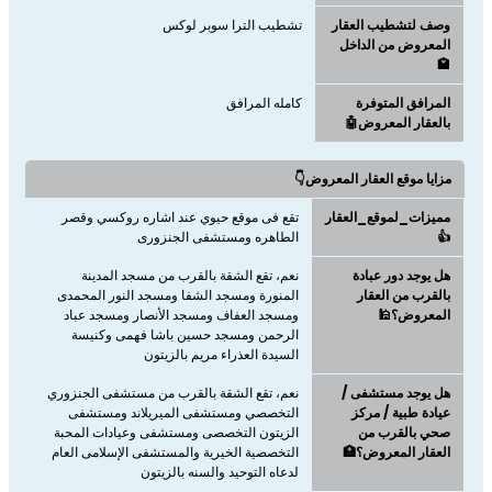
وصف لتشطيب العقار
تشطيب الترا سوبر لوكس
المعروض من الداخل
🏩
المرافق المتوفرة
كامله المرافق
بالعقار المعروض🤖
مزايا موقع العقار المعروض👇
مميزات_لموقع_العقار
تقع فى موقع حيوي عند اشاره روكسي وقصر
👍
الطاهره ومستشفى الجنزورى
هل يوجد دور عبادة
نعم، تقع الشقة بالقرب من مسجد المدينة
بالقرب من العقار
المنورة ومسجد الشفا ومسجد النور المحمدى
المعروض؟🕌
ومسجد العفاف ومسجد الأنصار ومسجد عباد
الرحمن ومسجد حسين باشا فهمى وكنيسة
السيدة العذراء مريم بالزيتون
هل يوجد مستشفى /
نعم، تقع الشقة بالقرب من مستشفى الجنزوري
عيادة طبية / مركز
التخصصي ومستشفى الميريلاند ومستشفى
صحي بالقرب من
الزيتون التخصصى ومستشفى وعيادات المحبة
العقار المعروض؟🏥
التخصصية الخيرية والمستشفى الإسلامى العام
لدعاه التوحيد والسنه بالزيتون